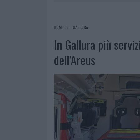
7 AGOSTO 2026
|
CALANGIANUS, DOPO LE POLEMIC
7 AGOSTO 2026
|
OLBIA, DIVIETO DI SOSTA CONT
7 AGOSTO 2026
|
PAUSA CAFFÈ IMPECCABILE: COME 
HOME
GALLURA
7 AGOSTO 2026
|
LE PREVISIONI METEO PER IL WEE
In Gallura più serviz
dell’Areus