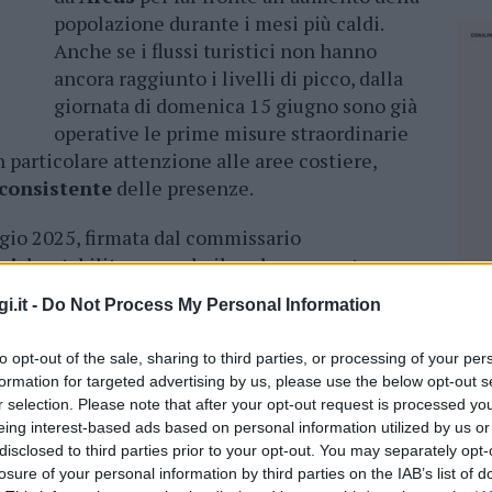
popolazione durante i mesi più caldi.
Anche se i flussi turistici non hanno
ancora raggiunto i livelli di picco, dalla
giornata di domenica 15 giugno sono già
operative le prime misure straordinarie
on particolare attenzione alle aree costiere,
consistente
delle presenze.
gio 2025, firmata dal commissario
si
, ha stabilito non solo il prolungamento
gestite da associazioni e cooperative
i.it -
Do Not Process My Personal Information
che l’attivazione di nuove unità di soccorso,
ritenuto necessario. Alcune postazioni, grazie
to opt-out of the sale, sharing to third parties, or processing of your per
i
Areus
, saranno riconvertite in mezzi di
formation for targeted advertising by us, please use the below opt-out s
i affrontare in maniera più efficace le patologie
r selection. Please note that after your opt-out request is processed y
e condizioni sanitarie che richiedono
un
eing interest-based ads based on personal information utilized by us or
disclosed to third parties prior to your opt-out. You may separately opt-
.
losure of your personal information by third parties on the IAB’s list of
NEC