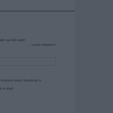
cate sul sito web!
*
campo obbligatorio
rmazioni siano trasferite a
e e-mail.