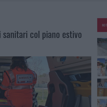
HE IL CENTRO ACCOGLIENZA MINORI CHIUDE
RO SPACCIO E DEGRADO: ESPLODE LA PROTESTA
SCEGLIERE LA SOLUZIONE IDEALE PER LA CASA E L’UFFICIO
NOT
KEND A OLBIA E IN GALLURA
i sanitari col piano estivo