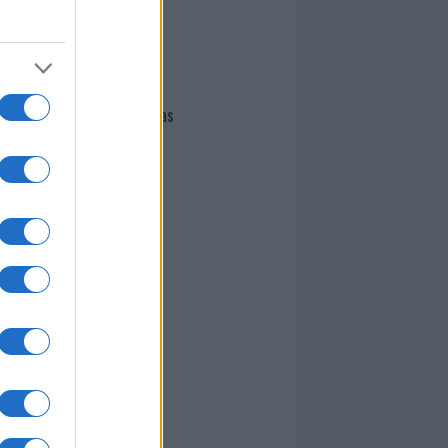
I nostri cari
Giovannimaria Cabras