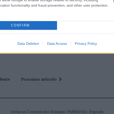
ro +39 345 356 7512
cation functionality and fraud prevention, and other user protection.
CONFIRM
ime news da
Google News
Data Deletion
Data Access
Privacy Policy
dente
Prossimo articolo
Invia un Comunicato Stampa
|
Pubblicità
|
Segnala