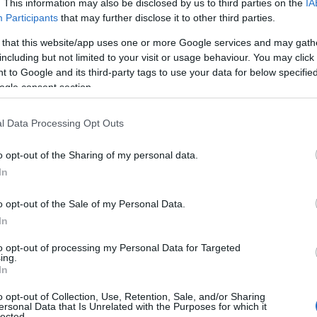
. This information may also be disclosed by us to third parties on the
IA
 l’organizzazione si è mossa con tempestività:
Participants
that may further disclose it to other third parties.
le località di Loiri Porto San Paolo, Vignola Mare
radiso
(Trinità d’Agultu) possono ora contare
 that this website/app uses one or more Google services and may gath
including but not limited to your visit or usage behaviour. You may click 
i giorni, 24 ore su 24. A Santa Teresa di Gallura,
 to Google and its third-party tags to use your data for below specifi
za dell’infermiere a bordo dei mezzi,
ogle consent section.
llo di assistenza
disponibile per residenti e
l Data Processing Opt Outs
ine, come di consueto, anche sulla
rete
o opt-out of the Sharing of my personal data.
ualsiasi momento dalle centrali operative 118 di
In
elle tre basi di Olbia (operativa anche di notte),
 ore diurne) rappresentano un supporto
o opt-out of the Sale of my Personal Data.
enti rapidi nelle situazioni più critiche.
In
to opt-out of processing my Personal Data for Targeted
ing.
In
azionali?
o opt-out of Collection, Use, Retention, Sale, and/or Sharing
ersonal Data that Is Unrelated with the Purposes for which it
lected.