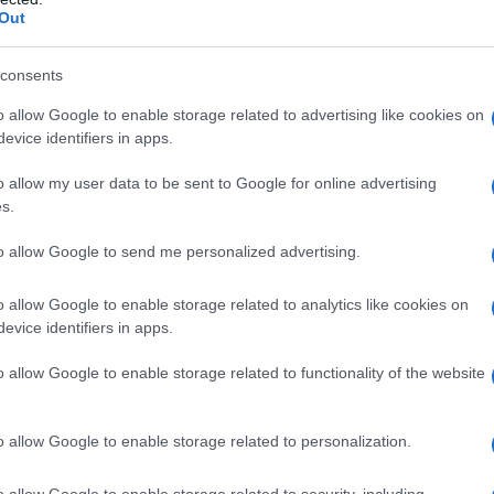
Out
 mese
cliccando
qui
consents
o allow Google to enable storage related to advertising like cookies on
evice identifiers in apps.
do nella sezione
Login
dal menù del sito o
o allow my user data to be sent to Google for online advertising
s.
to allow Google to send me personalized advertising.
ria Serusi
Areus
Asl Olbia
Notizie Gallura
o allow Google to enable storage related to analytics like cookies on
evice identifiers in apps.
eale?
gram di GalluraOggi.it
o allow Google to enable storage related to functionality of the website
o allow Google to enable storage related to personalization.
lazioni, i tuoi video e le tue foto
o allow Google to enable storage related to security, including