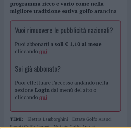
programma ricco e vario come nella
migliore tradizione estiva golfo ara
ncina
Vuoi rimuovere le pubblicità nazionali?
Puoi abbonarti a
soli € 1,10 al mese
cliccando
qui
Sei già abbonato?
Puoi effettuare l'accesso andando nella
sezione
Login
dal menù del sito o
cliccando
qui
TEMI:
Elettra Lamborghini
Estate Golfo Aranci
Eventi Golfo Aranci
Notizie Golfo Aranci