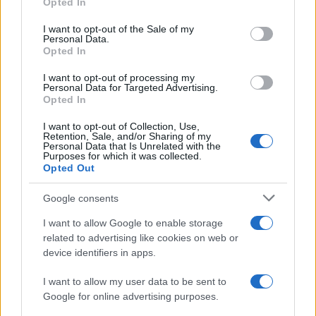
Opted In
use your data for below specified purposes in below Google
consent section.
I want to opt-out of the Sale of my
Calangianus, allarme sul centro accoglienza
Personal Data.
Opted In
minori, Albieri: “Episodi gravissimi”
I want to opt-out of processing my
Personal Data for Targeted Advertising.
Gallura, finti clienti svuotano le suite: furto da
Opted In
50mila nel resort
I want to opt-out of Collection, Use,
Retention, Sale, and/or Sharing of my
Personal Data that Is Unrelated with the
Purposes for which it was collected.
Meteo Olbia 7 agosto, sole e caldo tornano
Opted Out
protagonisti
Google consents
Test tunnel Olbia: rampe chiuse ancora fino a
I want to allow Google to enable storage
fine agosto
related to advertising like cookies on web or
device identifiers in apps.
Aggius conquista la classifica delle mete più
I want to allow my user data to be sent to
amate dell’estate 2026
Google for online advertising purposes.