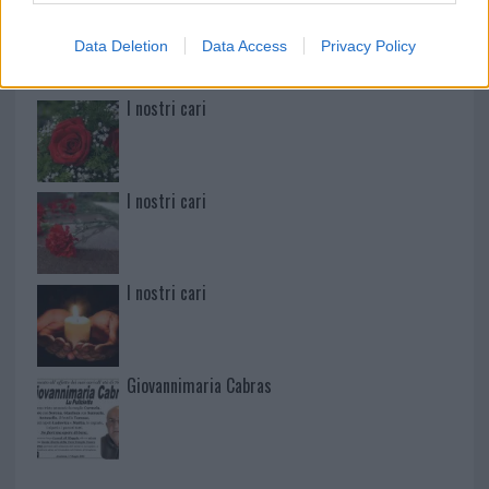
Martina Agostina Diturco
Data Deletion
Data Access
Privacy Policy
I nostri cari
I nostri cari
I nostri cari
Giovannimaria Cabras