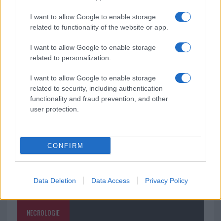
protagonisti
I want to allow Google to enable storage
related to functionality of the website or app.
Test tunnel Olbia: rampe chiuse ancora fino a
fine agosto
I want to allow Google to enable storage
related to personalization.
Aggius conquista la classifica delle mete più
I want to allow Google to enable storage
amate dell’estate 2026
related to security, including authentication
functionality and fraud prevention, and other
user protection.
CONFIRM
Data Deletion
Data Access
Privacy Policy
NECROLOGIE