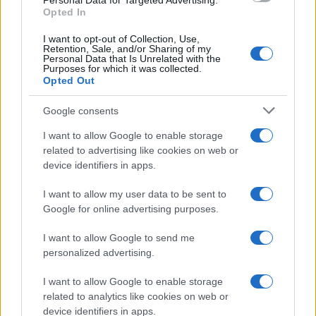
o
p
Personal Data for Targeted Advertising.
Opted In
NOTIZIE RECENTI
k
p
I want to opt-out of Collection, Use,
Retention, Sale, and/or Sharing of my
Personal Data that Is Unrelated with the
Incendi, a San Pasquale arriva il Campo Base:
Purposes for which it was collected.
l’inaugurazione
Opted Out
Google consents
Andrea Mura conquista Palau: grande
I want to allow Google to enable storage
partecipazione per il suo racconto
related to advertising like cookies on web or
device identifiers in apps.
Calangianus, allarme sul centro accoglienza
I want to allow my user data to be sent to
minori, Albieri: “Episodi gravissimi”
Google for online advertising purposes.
I want to allow Google to send me
Gallura, finti clienti svuotano le suite: furto da
personalized advertising.
50mila nel resort
I want to allow Google to enable storage
related to analytics like cookies on web or
Meteo Olbia 7 agosto, sole e caldo tornano
device identifiers in apps.