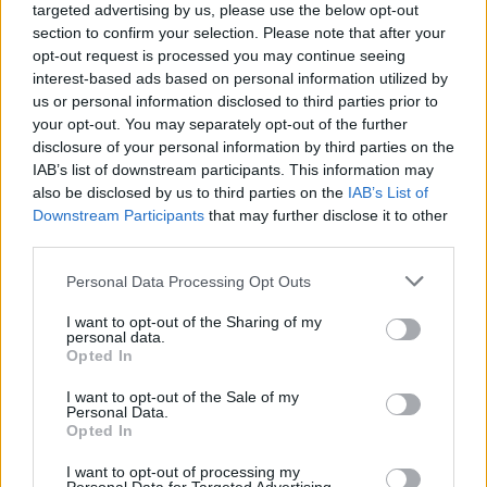
targeted advertising by us, please use the below opt-out
section to confirm your selection. Please note that after your
Puoi effettuare l'accesso andando nella
opt-out request is processed you may continue seeing
sezione
Login
dal menù del sito o
interest-based ads based on personal information utilized by
cliccando
qui
us or personal information disclosed to third parties prior to
your opt-out. You may separately opt-out of the further
disclosure of your personal information by third parties on the
IAB’s list of downstream participants. This information may
TEMI:
Maniglie
Maniglie Finestre
also be disclosed by us to third parties on the
IAB’s List of
Maniglie Martinelli
Maniglie Moderne
Downstream Participants
that may further disclose it to other
Maniglie Porta
Porta Casa
Prezzo Maniglie
third parties.
Condividi l'articolo
Please note that this website/app uses one or more Google
Personal Data Processing Opt Outs
services and may gather and store information including but
F
T
Pi
W
S
not limited to your visit or usage behaviour. You may click to
I want to opt-out of the Sharing of my
personal data.
grant or deny consent to Google and its third-party tags to
a
w
n
h
h
Opted In
use your data for below specified purposes in below Google
ce
it
te
at
a
consent section.
I want to opt-out of the Sale of my
Articolo precedente
Personal Data.
b
te
re
s
re
Prossimo articolo
Opted In
o
r
st
A
I want to opt-out of processing my