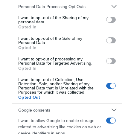
sezione
Login
dal menù del sito o
Please note that this website/app uses one or more Google
Personal Data Processing Opt Outs
cliccando
qui
services and may gather and store information including but
not limited to your visit or usage behaviour. You may click to
I want to opt-out of the Sharing of my
personal data.
grant or deny consent to Google and its third-party tags to
Opted In
use your data for below specified purposes in below Google
TEMI:
Prezzo Casa Online
Valore Casa Online
consent section.
I want to opt-out of the Sale of my
Valutazione Casa
Valutazione Casa Online
Personal Data.
Valutazione Immobiliare
Opted In
Valutazione Immobiliare Online
I want to opt-out of processing my
Personal Data for Targeted Advertising.
Condividi l'articolo
Opted In
F
T
Pi
W
S
I want to opt-out of Collection, Use,
Retention, Sale, and/or Sharing of my
a
w
n
h
h
Personal Data that Is Unrelated with the
Purposes for which it was collected.
Opted Out
ce
it
te
at
a
Articolo precedente
b
te
re
s
re
Prossimo articolo
Google consents
o
r
st
A
I want to allow Google to enable storage
o
p
related to advertising like cookies on web or
device identifiers in apps.