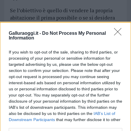
Se l’obiettivo è quello di vendere la propria
abitazione il prima possibile o se si desidera
comunque ottenere una valutazione più
precisa, è possibile fare un passo avanti e
Galluraoggi.it -
Do Not Process My Personal
Information
fissare un appuntamento con un esperto
immobiliare
, il quale effettuerà una
If you wish to opt-out of the sale, sharing to third parties, or
valutazione sul posto.
processing of your personal or sensitive information for
targeted advertising by us, please use the below opt-out
Vuoi rimuovere le pubblicità nazionali?
section to confirm your selection. Please note that after your
opt-out request is processed you may continue seeing
interest-based ads based on personal information utilized by
Puoi abbonarti a
soli € 1,10 al mese
us or personal information disclosed to third parties prior to
cliccando
qui
your opt-out. You may separately opt-out of the further
disclosure of your personal information by third parties on the
IAB’s list of downstream participants. This information may
Sei già abbonato?
also be disclosed by us to third parties on the
IAB’s List of
Downstream Participants
that may further disclose it to other
Puoi effettuare l'accesso andando nella
third parties.