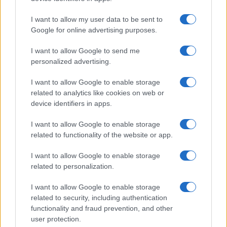
NOTIZIE RECENTI
k
p
I want to allow my user data to be sent to
Nuovi posti auto in via La Marmora, parcheggio
Google for online advertising purposes.
provvisorio a La Maddalena
I want to allow Google to send me
personalized advertising.
Allarme truffe a Berchidda, falsi incaricati
I want to allow Google to enable storage
bussano alle porte
related to analytics like cookies on web or
device identifiers in apps.
Notre-Dame de Paris conquista Olbia, la prima
I want to allow Google to enable storage
al Molo Brin è un successo
related to functionality of the website or app.
I want to allow Google to enable storage
Strada Sassari-Olbia, incidente all’alba: ferito il
related to personalization.
conducente
I want to allow Google to enable storage
related to security, including authentication
Eventi in Gallura, da Jovanotti alla zuppa
functionality and fraud prevention, and other
gallurese: gli appuntamenti da non perdere
user protection.