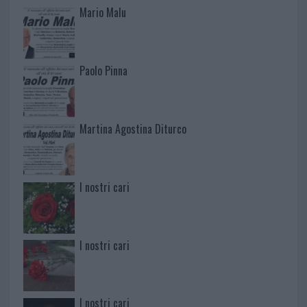
Mario Malu
Paolo Pinna
Martina Agostina Diturco
I nostri cari
I nostri cari
I nostri cari