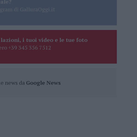
eale?
gram di GalluraOggi.it
lazioni, i tuoi video e le tue foto
ro +39 345 356 7512
ime news da
Google News