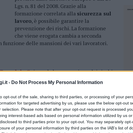
Lgs. n. 81 del 2008. Grazie alla
formazione correlata alla
sicurezza sul
lavoro
, è possibile garantire la
prevenzione dei rischi. La formazione
che viene erogata cambia a seconda
in funzione delle mansioni dei vari lavoratori.
P modulo C
riguarda la prevenzione dei rischi
sta fisico, ma anche sotto il profilo psicologico.
i.it -
Do Not Process My Personal Information
o, il tema della protezione dai pericoli sul
orso che devono essere messe in atto in caso
to opt-out of the sale, sharing to third parties, or processing of your per
 già menzionate nel modulo A. Dopo aver
formation for targeted advertising by us, please use the below opt-out s
rio seguire i relativi
corsi di
r selection. Please note that after your opt-out request is processed y
 quanto stabilito dalle norme in vigore.
eing interest-based ads based on personal information utilized by us or
disclosed to third parties prior to your opt-out. You may separately opt-
onsabilità diretta correlata ai danni fisici che
losure of your personal information by third parties on the IAB’s list of
eve essere attribuita al responsabile incaricato
NEC