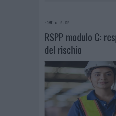
7 AGOSTO 2026
|
CALANGIANUS, DOPO LE POLEMIC
7 AGOSTO 2026
|
OLBIA, DIVIETO DI SOSTA CONT
7 AGOSTO 2026
|
PAUSA CAFFÈ IMPECCABILE: COME 
HOME
GUIDE
7 AGOSTO 2026
|
LE PREVISIONI METEO PER IL WEE
RSPP modulo C: resp
del rischio