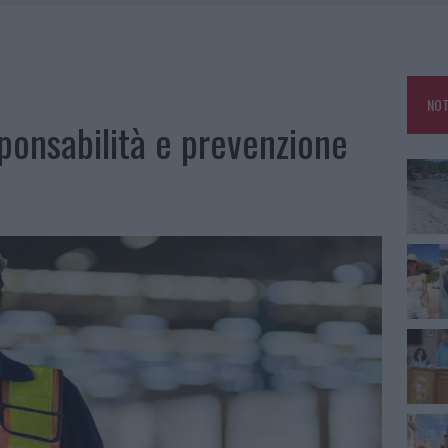
HE IL CENTRO ACCOGLIENZA MINORI CHIUDE
RO SPACCIO E DEGRADO: ESPLODE LA PROTESTA
SCEGLIERE LA SOLUZIONE IDEALE PER LA CASA E L’UFFICIO
NOT
KEND A OLBIA E IN GALLURA
onsabilità e prevenzione