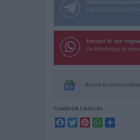
Notizie in tempo r
Entra nel canale tele
Inviaci le tue segna
Su WhatsApp al nume
Ricevi le nostre ult
Condividi l'articolo
F
T
Pi
W
S
a
w
n
h
h