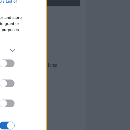
B’s List of
Mario Malu
er and store
to grant or
ed purposes
Paolo Pinna
Martina Agostina Diturco
I nostri cari
I nostri cari