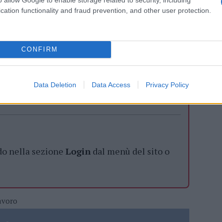
attaforme di e-learning, con un assortimento
cation functionality and fraud prevention, and other user protection.
CONFIRM
azionali?
Data Deletion
Data Access
Privacy Policy
 mese
cliccando
qui
do nella sezione
Login
dal menù del sito o
avoro