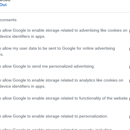
e il corso RSPP modulo C deve essere seguito
Out
ste il ruolo di responsabile della sicurezza sul
 del corso risulti effettivamente comprovata, è
consents
n apposito attestato, rilasciato al termine del
o allow Google to enable storage related to advertising like cookies on
garantire la necessaria formazione
in
evice identifiers in apps.
azione dei pericoli che potrebbero mettere a
i, quali opuscoli e cartelloni, ma anche la
o allow my user data to be sent to Google for online advertising
funzione delle mansioni del personale e le
s.
i i lavoratori.
to allow Google to send me personalized advertising.
avoro
o allow Google to enable storage related to analytics like cookies on
evice identifiers in apps.
 che per gli altri moduli, vengono erogati da
 nella formazione in materia di sicurezza sul
o allow Google to enable storage related to functionality of the website
professionisti altamente qualificati mette a
e per offrire servizi e consulenze. La
o allow Google to enable storage related to personalization.
esta realtà, grazie all’erogazione di corsi in
a sede dei clienti. Uno dei punti di forza di
o allow Google to enable storage related to security, including