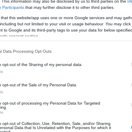
. This information may also be disclosed by us to third parties on the
IA
uazione di pericolo
si sarebbe potuta limitare
Participants
that may further disclose it to other third parties.
 that this website/app uses one or more Google services and may gath
including but not limited to your visit or usage behaviour. You may click 
e della prevenzione
 to Google and its third-party tags to use your data for below specifi
ogle consent section.
e della prevenzione
, individuato e nominato
i frequentare il corso. Egli è tenuto a seguire il
l Data Processing Opt Outs
oduli del corso RSPP. Ovviamente tutte le spese
corso spettano al datore di lavoro, che è tenuto
o opt-out of the Sharing of my personal data.
essiva di un responsabile in un gruppo ben
In
so, vale a dire quello del
modulo A
, ha una
altro temi come la prevenzione dei rischi e gli
o opt-out of the Sale of my Personal Data.
rre i danni mentre si lavora. Conseguito
In
ecessario stabilire se proseguire con il modulo
to opt-out of processing my Personal Data for Targeted
 un corso avanzato che ha una durata di 48 ore.
ing.
In
o opt-out of Collection, Use, Retention, Sale, and/or Sharing
ersonal Data that Is Unrelated with the Purposes for which it
lected.