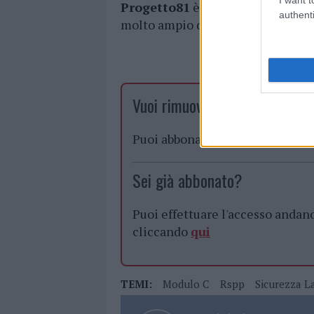
Progetto81
è la qualità delle pi
authenti
molto ampio di corsi online.
Vuoi rimuovere le pubblicità n
Puoi abbonarti a
soli € 1,10 al
Sei già abbonato?
Puoi effettuare l'accesso andan
cliccando
qui
TEMI:
Modulo C
Rspp
Sicurezza L