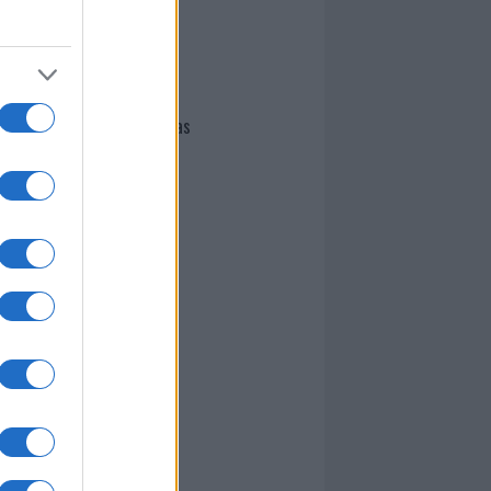
I nostri cari
Giovannimaria Cabras