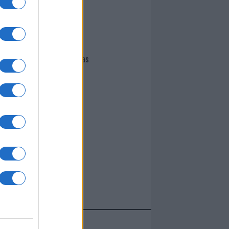
I nostri cari
Giovannimaria Cabras