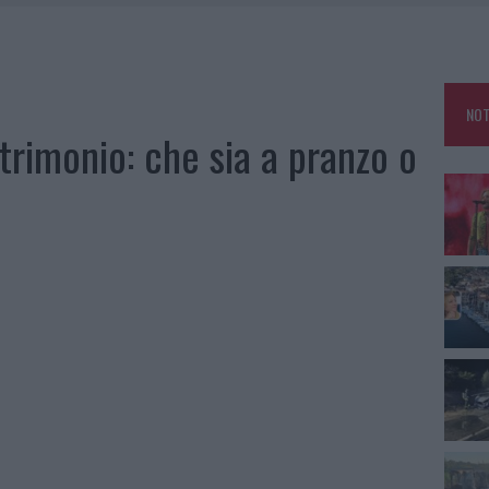
 A FUOCO DUE FURGONI
OLE, INTERVENTO DEI VIGILI DEL FUOCO A RUDALZA
NOT
IAMME A LA MADDALENA, INCENDIO A MONTI D’À RENA
rimonio: che sia a pranzo o
A: OLBIA OMBELICO DEL MONDO PER UNA NOTTE