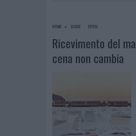
PRIVATA”
8 AGOSTO 2026
|
INCENDIO NELLA NOTTE A OLBIA,
8 AGOSTO 2026
|
A FUOCO UN DEPOSITO CON BOMB
HOME
GUIDE
SPOSI
8 AGOSTO 2026
|
RISTORANTE DISTRUTTO DALLE F
Ricevimento del mat
8 AGOSTO 2026
|
JOVANOTTI, GABRY PONTE E ALF
cena non cambia