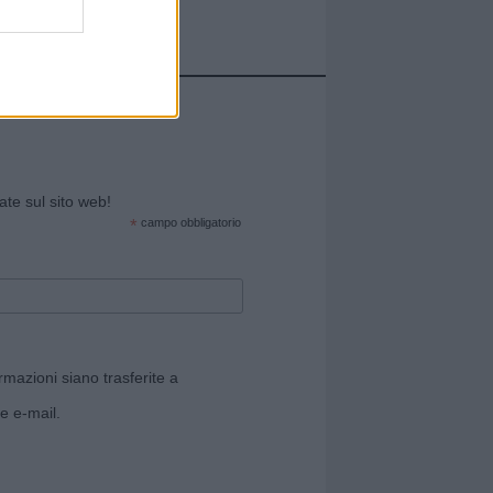
cate sul sito web!
*
campo obbligatorio
rmazioni siano trasferite a
e e-mail.