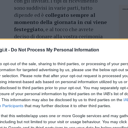
con gli invitati. I tipi di ricevimento
sono suddivisi in varie parti, tutto
dipende ed è
collegato sempre al
momento della giornata in cui viene
festeggiato
, e al tocco che avrete
deciso di donare alla vostra cerimonia
i.it -
Do Not Process My Personal Information
il pranzo o la cena al tavolo. Questo significa
osto e un tavolo assegnato, con il nome
to opt-out of the sale, sharing to third parties, or processing of your per
rsi.
Le portate e le bevande, verranno
formation for targeted advertising by us, please use the below opt-out s
r selection. Please note that after your opt-out request is processed y
 camerieri, nessuno degli ospiti dovrà
eing interest-based ads based on personal information utilized by us or
lo e servirsi da solo. è una soluzione consona
disclosed to third parties prior to your opt-out. You may separately opt-
 che hanno problemi di mobilità o molto
losure of your personal information by third parties on the IAB’s list of
. This information may also be disclosed by us to third parties on the
IA
Participants
that may further disclose it to other third parties.
ella sala, naturalmente potrete deciderlo
 that this website/app uses one or more Google services and may gath
 del ristorante in cui avrete deciso di
including but not limited to your visit or usage behaviour. You may click 
NEC
dobbo dei tavoli è bene da parte vostra portare
 to Google and its third-party tags to use your data for below specifi