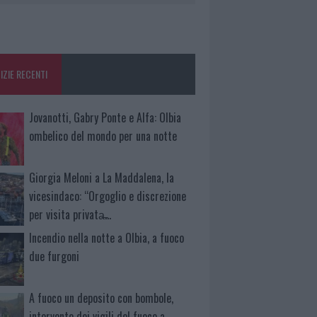
IZIE RECENTI
Jovanotti, Gabry Ponte e Alfa: Olbia
ombelico del mondo per una notte
Giorgia Meloni a La Maddalena, la
vicesindaco: “Orgoglio e discrezione
per visita privata̶…
Incendio nella notte a Olbia, a fuoco
due furgoni
A fuoco un deposito con bombole,
intervento dei vigili del fuoco a