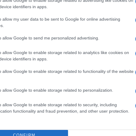
o allow Google to enable storage related to advertising like cookies on
lazioni, i tuoi video e le tue foto
evice identifiers in apps.
ro +39 345 356 7512
o allow my user data to be sent to Google for online advertising
s.
to allow Google to send me personalized advertising.
ime news da
Google News
o allow Google to enable storage related to analytics like cookies on
evice identifiers in apps.
o allow Google to enable storage related to functionality of the website
o allow Google to enable storage related to personalization.
dente
Prossimo articolo
o allow Google to enable storage related to security, including
cation functionality and fraud prevention, and other user protection.
CONFIRM