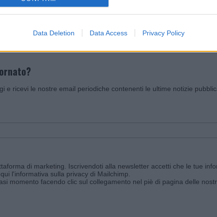
Invia un Comunicato Stampa
|
Pubblicità
|
Segnala
Data Deletion
Data Access
Privacy Policy
iornato?
ggi e ricevi le nostre email periodiche contenenti le ultime notizie pubbli
aforma di marketing. Iscrivendoti alla newsletter accetti che le tue info
qui l'informativa sulla privacy di Mailchimp
.
siasi momento facendo clic sul collegamento nel piè di pagina delle nostr