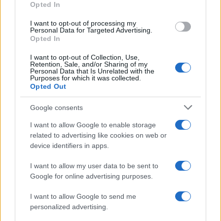
tendenze
Opted In
I want to opt-out of processing my
Personal Data for Targeted Advertising.
1
2
»
Opted In
I want to opt-out of Collection, Use,
Retention, Sale, and/or Sharing of my
Personal Data that Is Unrelated with the
NOTIZIE RECENTI
Purposes for which it was collected.
Opted Out
Controlli rafforzati in Costa Smeralda, 20
Google consents
arresti e 135 denunce
I want to allow Google to enable storage
related to advertising like cookies on web or
Tre milioni di euro dalla Provincia Gallura per
device identifiers in apps.
nuove aule nelle scuole di Olbia
I want to allow my user data to be sent to
Google for online advertising purposes.
Incidente sulla provinciale 125, paura tra Olbia e
I want to allow Google to send me
Arzachena
personalized advertising.