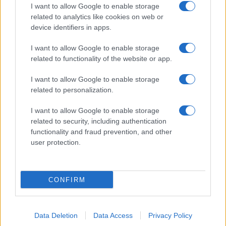
I want to allow Google to enable storage
Incidente sulla strada provinciale ad Arzachena,
related to analytics like cookies on web or
un ferito
device identifiers in apps.
I want to allow Google to enable storage
Sangue, musica e solidarietà con Avis Olbia al
related to functionality of the website or app.
Delta Center
I want to allow Google to enable storage
related to personalization.
Meteo Olbia 9 agosto, temperature in calo
I want to allow Google to enable storage
related to security, including authentication
functionality and fraud prevention, and other
Salmo finisce in ospedale a Catania, ma il tour
user protection.
va avanti: “Sicilia, ci sono”
CONFIRM
Data Deletion
Data Access
Privacy Policy