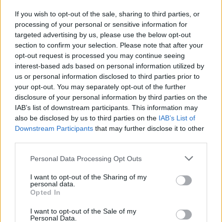
If you wish to opt-out of the sale, sharing to third parties, or
processing of your personal or sensitive information for
targeted advertising by us, please use the below opt-out
section to confirm your selection. Please note that after your
opt-out request is processed you may continue seeing
interest-based ads based on personal information utilized by
SPOSI
us or personal information disclosed to third parties prior to
I 5 dettagli che rendono ogni matrimonio
your opt-out. You may separately opt-out of the further
unico e indimenticabile
disclosure of your personal information by third parties on the
IAB’s list of downstream participants. This information may
also be disclosed by us to third parties on the
IAB’s List of
Downstream Participants
that may further disclose it to other
third parties.
Please note that this website/app uses one or more Google
Personal Data Processing Opt Outs
services and may gather and store information including but
not limited to your visit or usage behaviour. You may click to
I want to opt-out of the Sharing of my
personal data.
grant or deny consent to Google and its third-party tags to
Opted In
SPOSI
use your data for below specified purposes in below Google
Scegliere la torta del matrimonio: le ultime
consent section.
I want to opt-out of the Sale of my
Personal Data.