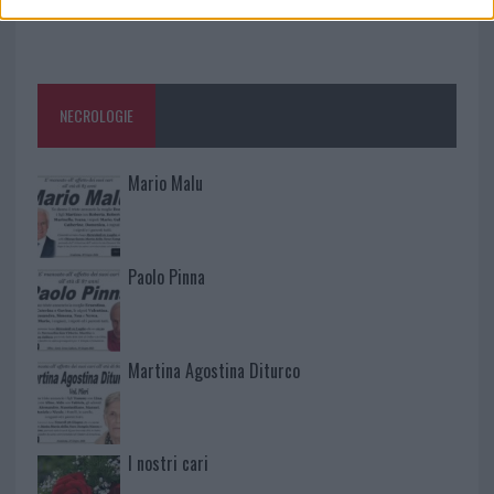
NECROLOGIE
Mario Malu
Paolo Pinna
Martina Agostina Diturco
I nostri cari