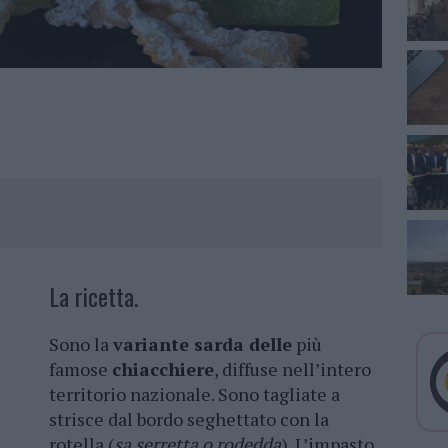
La ricetta.
Sono la
variante sarda delle
più
famose
chiacchiere
, diffuse nell’intero
territorio nazionale. Sono tagliate a
strisce dal bordo seghettato con la
rotella (
sa serretta o rodedda
). L’impasto