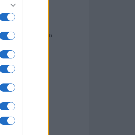
I nostri cari
Giovannimaria Cabras