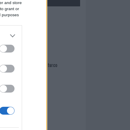
er and store
to grant or
Mario Malu
ed purposes
Paolo Pinna
Martina Agostina Diturco
I nostri cari
I nostri cari