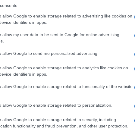
gram di GalluraOggi.it
consents
o allow Google to enable storage related to advertising like cookies on
evice identifiers in apps.
lazioni, i tuoi video e le tue foto
o allow my user data to be sent to Google for online advertising
ro +39 345 356 7512
s.
to allow Google to send me personalized advertising.
o allow Google to enable storage related to analytics like cookies on
evice identifiers in apps.
ime news da
Google News
o allow Google to enable storage related to functionality of the website
o allow Google to enable storage related to personalization.
o allow Google to enable storage related to security, including
cation functionality and fraud prevention, and other user protection.
dente
Prossimo articolo