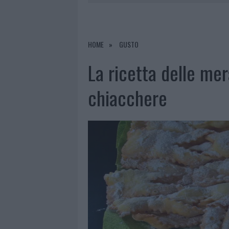
7 AGOSTO 2026
|
CALANGIANUS, DOPO LE POLEMIC
7 AGOSTO 2026
|
OLBIA, DIVIETO DI SOSTA CONT
7 AGOSTO 2026
|
PAUSA CAFFÈ IMPECCABILE: COME 
HOME
GUSTO
7 AGOSTO 2026
|
LE PREVISIONI METEO PER IL WEE
La ricetta delle mer
chiacchere