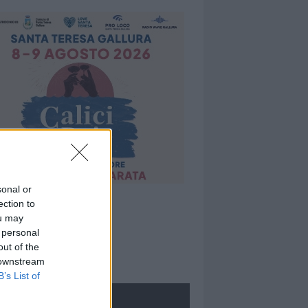
sonal or
ection to
ou may
 personal
out of the
 downstream
B’s List of
ROLOGIE