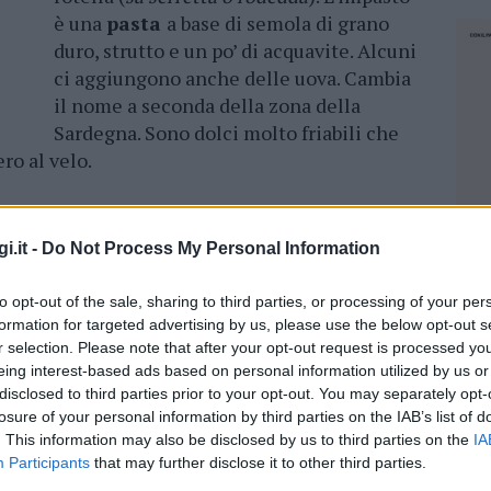
è una
pasta
a base di semola di grano
duro, strutto e un po’ di acquavite. Alcuni
ci aggiungono anche delle uova. Cambia
il nome a seconda della zona della
Sardegna. Sono dolci molto friabili che
ero al velo.
i.it -
Do Not Process My Personal Information
to opt-out of the sale, sharing to third parties, or processing of your per
formation for targeted advertising by us, please use the below opt-out s
r selection. Please note that after your opt-out request is processed y
eing interest-based ads based on personal information utilized by us or
disclosed to third parties prior to your opt-out. You may separately opt-
losure of your personal information by third parties on the IAB’s list of
. This information may also be disclosed by us to third parties on the
IA
Participants
that may further disclose it to other third parties.
a di limone a piacere
NEC