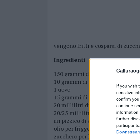
vengono fritti e cosparsi di zucch
Ingredienti
Galluraogg
150 grammi di semola rimacinata
10 grammi di strutto (o burro)
If you wish 
1 uovo
sensitive in
15 grammi di zucchero
confirm you
20 millilitri di acquavite
continue se
20/25 millilitri di acqua
information 
further disc
un pizzico di sale
participants
olio per friggere
Downstream 
zucchero per la superficie e scorz