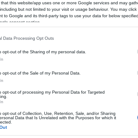
 that this website/app uses one or more Google services and may gath
including but not limited to your visit or usage behaviour. You may click 
 to Google and its third-party tags to use your data for below specifi
ogle consent section.
una ciotola, aggiungete l’uovo, lo strutto o il
 e amalgamate gli ingredienti. Poi aggiungete
l Data Processing Opt Outs
o 25 ml.
o opt-out of the Sharing of my personal data.
 lasciarlo riposare per almeno 15 minuti.
In
iano infarinato, tagliate le vostre meraviglias
o opt-out of the Sale of my Personal Data.
In
sottili, o più larghe. Friggete in olio caldo, una
e su carta assorbente. Cospargete di zucchero e
to opt-out of processing my Personal Data for Targeted
ing.
In
o opt-out of Collection, Use, Retention, Sale, and/or Sharing
ersonal Data that Is Unrelated with the Purposes for which it
lected.
Out
eale?