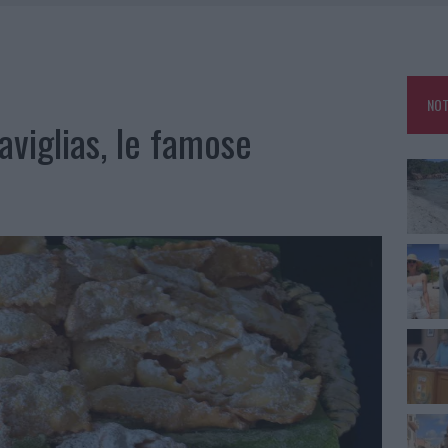
HE IL CENTRO ACCOGLIENZA MINORI CHIUDE
RO SPACCIO E DEGRADO: ESPLODE LA PROTESTA
SCEGLIERE LA SOLUZIONE IDEALE PER LA CASA E L’UFFICIO
NOT
KEND A OLBIA E IN GALLURA
aviglias, le famose