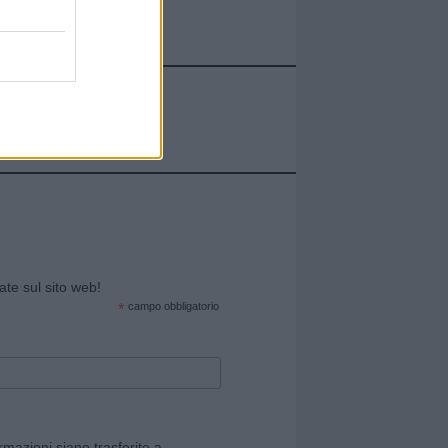
cate sul sito web!
*
campo obbligatorio
rmazioni siano trasferite a