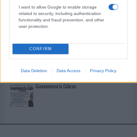
I want to allow Google to enable storage
I nostri cari
related to security, including authentication
functionality and fraud prevention, and other
user protection.
I nostri cari
CONFIRM
I nostri cari
Data Deletion
Data Access
Privacy Policy
Giovannimaria Cabras