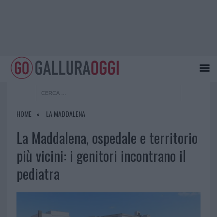
HOME
LA MADDALENA
La Maddalena, ospedale e territorio
più vicini: i genitori incontrano il
pediatra