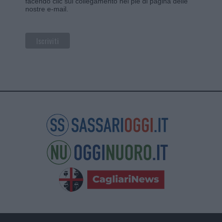
facendo clic sul collegamento nel piè di pagina delle
nostre e-mail.