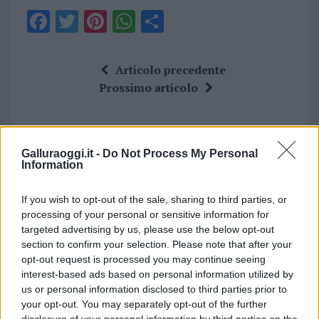
F
T
Pi
W
S
a
w
n
h
h
ce
it
te
at
a
Articolo precedente
b
te
re
s
re
Prossimo articolo
o
r
st
A
o
p
NOTIZIE RECENTI
k
p
Galluraoggi.it -
Do Not Process My Personal
Information
Incendi, a San Pasquale arriva il Campo Base:
If you wish to opt-out of the sale, sharing to third parties, or
l’inaugurazione
processing of your personal or sensitive information for
targeted advertising by us, please use the below opt-out
section to confirm your selection. Please note that after your
Andrea Mura conquista Palau: grande
opt-out request is processed you may continue seeing
partecipazione per il suo racconto
interest-based ads based on personal information utilized by
us or personal information disclosed to third parties prior to
your opt-out. You may separately opt-out of the further
Calangianus, allarme sul centro accoglienza
disclosure of your personal information by third parties on the