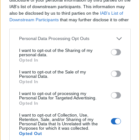
minori, Albieri: “Episodi gravissimi”
IAB’s list of downstream participants. This information may
also be disclosed by us to third parties on the
IAB’s List of
Downstream Participants
that may further disclose it to other
Gallura, finti clienti svuotano le suite: furto da
third parties.
50mila nel resort
Please note that this website/app uses one or more Google
Personal Data Processing Opt Outs
services and may gather and store information including but
Meteo Olbia 7 agosto, sole e caldo tornano
not limited to your visit or usage behaviour. You may click to
I want to opt-out of the Sharing of my
personal data.
protagonisti
grant or deny consent to Google and its third-party tags to
Opted In
use your data for below specified purposes in below Google
consent section.
I want to opt-out of the Sale of my
Test tunnel Olbia: rampe chiuse ancora fino a
Personal Data.
Opted In
fine agosto
I want to opt-out of processing my
Personal Data for Targeted Advertising.
Aggius conquista la classifica delle mete più
Opted In
amate dell’estate 2026
I want to opt-out of Collection, Use,
Retention, Sale, and/or Sharing of my
Personal Data that Is Unrelated with the
Purposes for which it was collected.
Opted Out