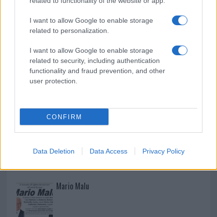
related to functionality of the website or app.
Controlli rafforzati in Costa Smeralda, 20
I want to allow Google to enable storage
related to personalization.
arresti e 135 denunce
I want to allow Google to enable storage
related to security, including authentication
functionality and fraud prevention, and other
user protection.
CONFIRM
Data Deletion
Data Access
Privacy Policy
NECROLOGIE
Mario Malu