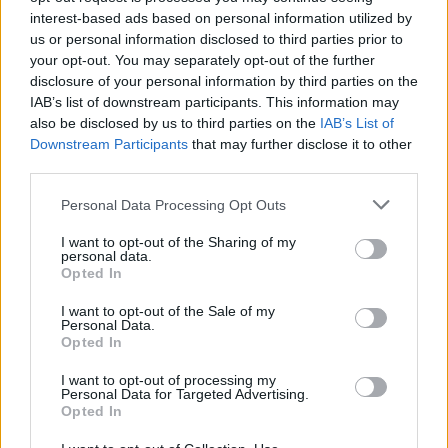
Ricevi le nostre ultime news
interest-based ads based on personal information utilized by
us or personal information disclosed to third parties prior to
your opt-out. You may separately opt-out of the further
da
Google News
disclosure of your personal information by third parties on the
IAB’s list of downstream participants. This information may
also be disclosed by us to third parties on the
IAB’s List of
Condividi l'articolo
Downstream Participants
that may further disclose it to other
third parties.
F
T
Pi
W
S
Please note that this website/app uses one or more Google
Personal Data Processing Opt Outs
a
w
n
h
h
services and may gather and store information including but
not limited to your visit or usage behaviour. You may click to
I want to opt-out of the Sharing of my
ce
it
te
at
a
personal data.
Articolo precedente
grant or deny consent to Google and its third-party tags to
Opted In
b
te
re
s
re
Prossimo articolo
use your data for below specified purposes in below Google
consent section.
o
r
st
A
I want to opt-out of the Sale of my
Personal Data.
o
p
Opted In
NOTIZIE RECENTI
k
p
I want to opt-out of processing my
Personal Data for Targeted Advertising.
Opted In
Olbia, le previsioni meteo per lunedì 10 agosto