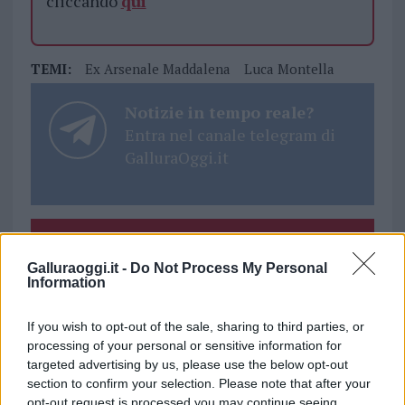
cliccando
qui
TEMI:
Ex Arsenale Maddalena
Luca Montella
Notizie in tempo reale?
Entra nel canale telegram di
GalluraOggi.it
Inviaci le tue segnalazioni,
i tuoi video e le tue foto
Galluraoggi.it -
Do Not Process My Personal
Information
Su WhatsApp al numero +39
345 356 7512
If you wish to opt-out of the sale, sharing to third parties, or
processing of your personal or sensitive information for
targeted advertising by us, please use the below opt-out
section to confirm your selection. Please note that after your
opt-out request is processed you may continue seeing