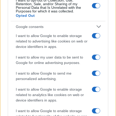
I want to opt-out of Collection, Use,
2026
Retention, Sale, and/or Sharing of my
Personal Data that Is Unrelated with the
Purposes for which it was collected.
Opted Out
Le ultime offerte di lavoro a Olbia e in Gallura
Google consents
I want to allow Google to enable storage
Cumuli di rifiuti a Santa Teresa Gallura, la
related to advertising like cookies on web or
segnalazione dei residenti
device identifiers in apps.
I want to allow my user data to be sent to
Incendi in Gallura, devastati un chiosco e due
Google for online advertising purposes.
furgoni: le indagini
I want to allow Google to send me
personalized advertising.
Cannigione celebra la cultura gallurese con il
“Poker letterario”
I want to allow Google to enable storage
related to analytics like cookies on web or
device identifiers in apps.
È scontro tra Misericordia e Comune di Santa
Teresa Gallura
I want to allow Google to enable storage