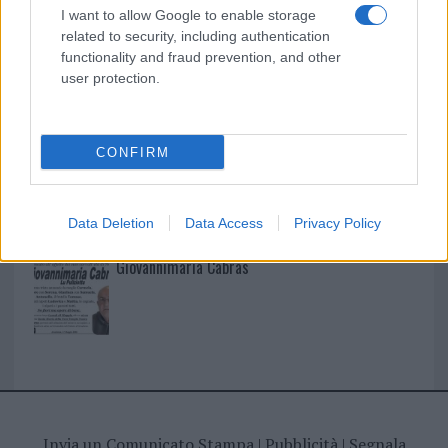
I nostri cari
I want to allow Google to enable storage
related to security, including authentication
functionality and fraud prevention, and other
user protection.
I nostri cari
CONFIRM
I nostri cari
Data Deletion
Data Access
Privacy Policy
Giovannimaria Cabras
Invia un Comunicato Stampa
|
Pubblicità
|
Segnala