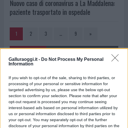
Nuovo caso di coronavirus a La Maddalena:
paziente trasportato in ospedale
1
2
3
…
9
»
NOTIZIE RECENTI
Galluraoggi.it -
Do Not Process My Personal
Information
Sangue, musica e solidarietà con Avis Olbia al
If you wish to opt-out of the sale, sharing to third parties, or
Delta Center
processing of your personal or sensitive information for
targeted advertising by us, please use the below opt-out
Meteo Olbia 9 agosto, temperature in calo
section to confirm your selection. Please note that after your
opt-out request is processed you may continue seeing
interest-based ads based on personal information utilized by
us or personal information disclosed to third parties prior to
Salmo finisce in ospedale a Catania, ma il tour
your opt-out. You may separately opt-out of the further
disclosure of your personal information by third parties on the
va avanti: “Sicilia, ci sono”