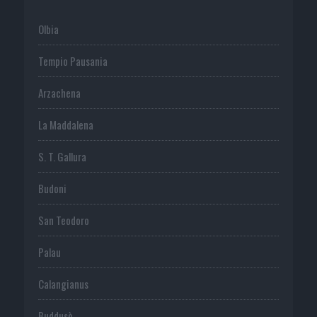
Olbia
Tempio Pausania
Arzachena
La Maddalena
S. T. Gallura
Budoni
San Teodoro
Palau
Calangianus
Buddusò