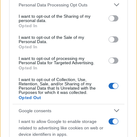
Please note that this website/app uses one or more Google
Personal Data Processing Opt Outs
services and may gather and store information including but
not limited to your visit or usage behaviour. You may click to
I want to opt-out of the Sharing of my
personal data.
grant or deny consent to Google and its third-party tags to
Ricevi le nostre ultime news
Opted In
use your data for below specified purposes in below Google
consent section.
I want to opt-out of the Sale of my
Personal Data.
da
Google News
Opted In
I want to opt-out of processing my
Personal Data for Targeted Advertising.
Condividi l'articolo
Opted In
F
T
Pi
W
S
I want to opt-out of Collection, Use,
Retention, Sale, and/or Sharing of my
a
w
n
h
h
Personal Data that Is Unrelated with the
Purposes for which it was collected.
ce
it
te
at
a
Opted Out
Articolo precedente
b
te
re
s
re
Prossimo articolo
Google consents
o
r
st
A
I want to allow Google to enable storage
o
p
related to advertising like cookies on web or
NOTIZIE RECENTI
device identifiers in apps.