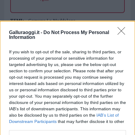
TEMI:
Comune La Maddalena
Tamponi La Maddalena
Galluraoggi.it -
Do Not Process My Personal
Variante Inglese Coronavirus
Information
Variante Inglese Coronavirus La Maddalena
If you wish to opt-out of the sale, sharing to third parties, or
Notizie in tempo reale?
processing of your personal or sensitive information for
targeted advertising by us, please use the below opt-out
Entra nel canale telegram di
section to confirm your selection. Please note that after your
GalluraOggi.it
opt-out request is processed you may continue seeing
interest-based ads based on personal information utilized by
us or personal information disclosed to third parties prior to
your opt-out. You may separately opt-out of the further
disclosure of your personal information by third parties on the
Inviaci le tue segnalazioni,
IAB’s list of downstream participants. This information may
i tuoi video e le tue foto
also be disclosed by us to third parties on the
IAB’s List of
Su WhatsApp al numero +39
Downstream Participants
that may further disclose it to other
345 356 7512
third parties.