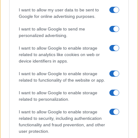
k
p
I want to allow my user data to be sent to
Le previsioni meteo per il weekend a Olbia e in
Google for online advertising purposes.
Gallura
I want to allow Google to send me
personalized advertising.
Michelle Hunziker in Gallura, bella anche dal
I want to allow Google to enable storage
vivo: un amico vip svela come fa
related to analytics like cookies on web or
device identifiers in apps.
Calangianus, dopo le polemiche il centro
I want to allow Google to enable storage
accoglienza minori chiude
related to functionality of the website or app.
I want to allow Google to enable storage
Olbia, divieto di sosta contro spaccio e degrado:
related to personalization.
esplode la protesta
I want to allow Google to enable storage
related to security, including authentication
Pausa caffè impeccabile: come scegliere la
functionality and fraud prevention, and other
soluzione ideale per la casa e l’ufficio
user protection.