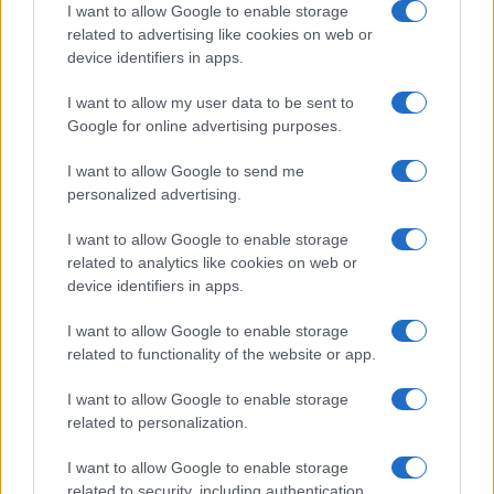
I want to allow Google to enable storage
I nostri cari
related to advertising like cookies on web or
device identifiers in apps.
I want to allow my user data to be sent to
I nostri cari
Google for online advertising purposes.
I want to allow Google to send me
personalized advertising.
Giovannimaria Cabras
I want to allow Google to enable storage
related to analytics like cookies on web or
device identifiers in apps.
I want to allow Google to enable storage
related to functionality of the website or app.
I want to allow Google to enable storage
Invia un Comunicato Stampa
|
Pubblicità
|
Segnala
related to personalization.
I want to allow Google to enable storage
related to security, including authentication