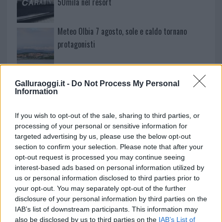
50mila nel resort
Meteo Olbia 7 agosto, sole e caldo tornano
protagonisti
Test tunnel Olbia: rampe chiuse ancora fino a
Galluraoggi.it -
Do Not Process My Personal
fine agosto
Information
Aggius conquista la classifica delle mete più
If you wish to opt-out of the sale, sharing to third parties, or
processing of your personal or sensitive information for
amate dell’estate 2026
targeted advertising by us, please use the below opt-out
section to confirm your selection. Please note that after your
opt-out request is processed you may continue seeing
interest-based ads based on personal information utilized by
us or personal information disclosed to third parties prior to
your opt-out. You may separately opt-out of the further
disclosure of your personal information by third parties on the
IAB’s list of downstream participants. This information may
also be disclosed by us to third parties on the
IAB’s List of