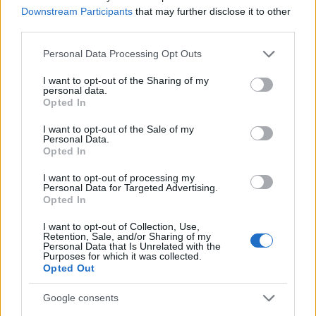
Downstream Participants
that may further disclose it to other
third parties.
NECROLOGIE
Please note that this website/app uses one or more Google
Personal Data Processing Opt Outs
services and may gather and store information including but
not limited to your visit or usage behaviour. You may click to
I want to opt-out of the Sharing of my
Mario Malu
personal data.
grant or deny consent to Google and its third-party tags to
Opted In
use your data for below specified purposes in below Google
consent section.
I want to opt-out of the Sale of my
Personal Data.
Paolo Pinna
Opted In
I want to opt-out of processing my
Personal Data for Targeted Advertising.
Opted In
Martina Agostina Diturco
I want to opt-out of Collection, Use,
Retention, Sale, and/or Sharing of my
Personal Data that Is Unrelated with the
Purposes for which it was collected.
I nostri cari
Opted Out
Google consents