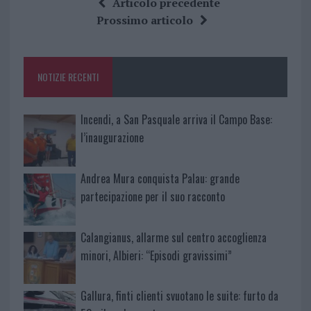
Articolo precedente
b
te
re
s
re
Prossimo articolo
o
r
st
A
o
p
NOTIZIE RECENTI
k
p
Incendi, a San Pasquale arriva il Campo Base:
l’inaugurazione
Andrea Mura conquista Palau: grande
partecipazione per il suo racconto
Calangianus, allarme sul centro accoglienza
minori, Albieri: “Episodi gravissimi”
Gallura, finti clienti svuotano le suite: furto da