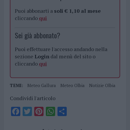
Puoi abbonarti a
soli € 1,10 al mese
cliccando
qui
Sei già abbonato?
Puoi effettuare l'accesso andando nella
sezione
Login
dal menù del sito o
cliccando
qui
TEMI:
Meteo Gallura
Meteo Olbia
Notizie Olbia
Condividi l'articolo
F
T
Pi
W
S
a
w
n
h
h
ce
it
te
at
a