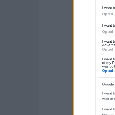
I want t
Opted 
I want t
Opted 
I want 
Advertis
Opted 
I want t
of my P
was col
Opted 
Google 
I want t
web or d
I want t
purpose