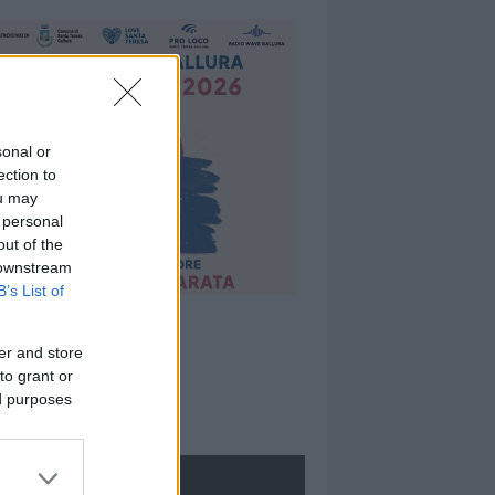
sonal or
ection to
ou may
 personal
out of the
 downstream
B’s List of
er and store
to grant or
ed purposes
ROLOGIE