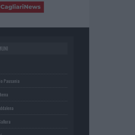
MUNI
io Pausania
chena
ddalena
Gallura