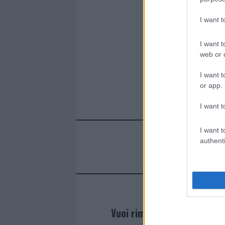
I want 
I want t
web or d
I want t
or app.
I want t
I want t
authenti
Vuoi rimanere sempre agg