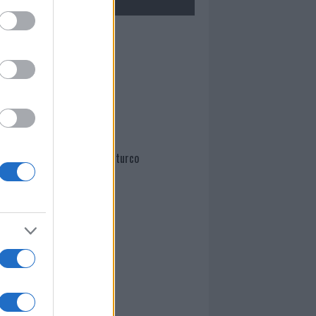
Mario Malu
Paolo Pinna
Martina Agostina Diturco
I nostri cari
I nostri cari