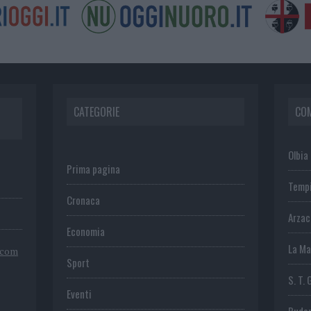
CATEGORIE
CO
Olbia
Prima pagina
Temp
Cronaca
Arza
Economia
La Ma
.com
Sport
S. T. 
Eventi