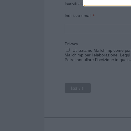
Iscriviti alla newsletter di Gallura O
*
Indirizzo email
Privacy
Utilizziamo Mailchimp come piatt
Mailchimp per l'elaborazione.
Leggi 
Potrai annullare l'iscrizione in qual