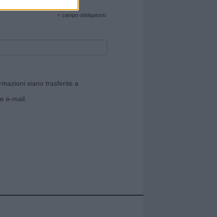
cate sul sito web!
*
campo obbligatorio
rmazioni siano trasferite a
e e-mail.