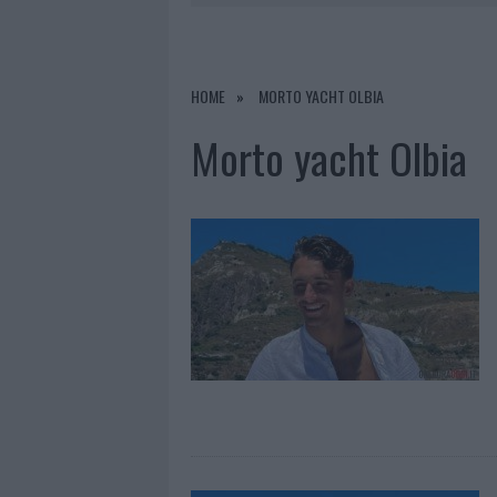
9 AGOSTO 2026
|
INCIDENTE SULLA STRADA PROVI
8 AGOSTO 2026
|
SANGUE, MUSICA E SOLIDARIETÀ 
8 AGOSTO 2026
|
METEO OLBIA 9 AGOSTO, TEMPER
HOME
MORTO YACHT OLBIA
9 AGOSTO 2026
|
TRE MILIONI DI EURO DALLA PRO
Morto yacht Olbia