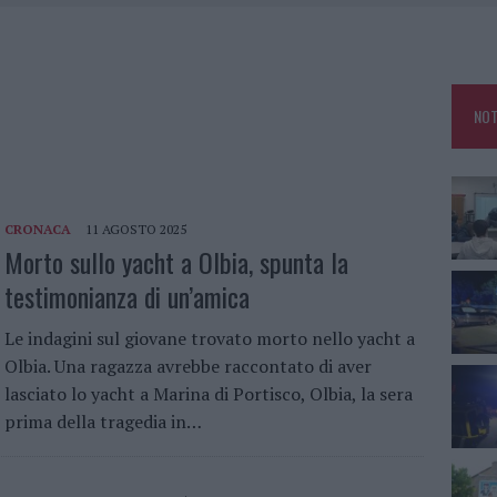
NCIALE AD ARZACHENA, UN FERITO
CON AVIS OLBIA AL DELTA CENTER
ATURE IN CALO
NOT
VINCIA GALLURA PER NUOVE AULE NELLE SCUOLE DI OLBIA
CRONACA
11 AGOSTO 2025
Morto sullo yacht a Olbia, spunta la
testimonianza di un’amica
Le indagini sul giovane trovato morto nello yacht a
Olbia. Una ragazza avrebbe raccontato di aver
lasciato lo yacht a Marina di Portisco, Olbia, la sera
prima della tragedia in…