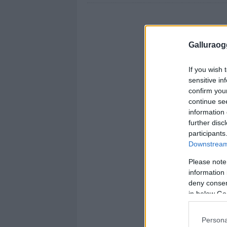
Galluraogg
If you wish 
sensitive in
confirm you
continue se
information 
further disc
participants
Downstream 
Please note
information 
deny consent
in below Go
Persona