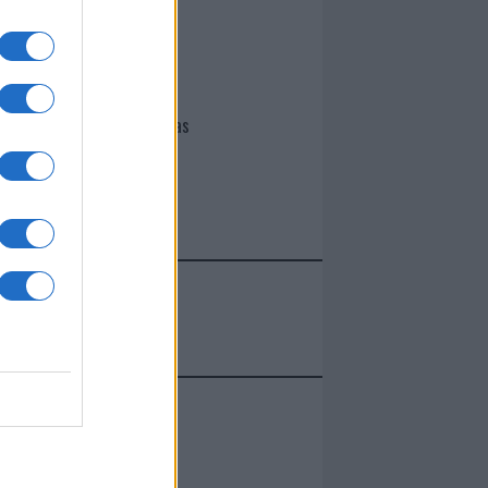
I nostri cari
Giovannimaria Cabras