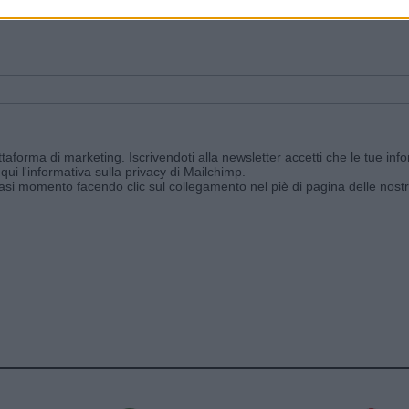
ggi e ricevi le nostre email periodiche contenenti le ultime notizie pubbli
aforma di marketing. Iscrivendoti alla newsletter accetti che le tue info
qui l'informativa sulla privacy di Mailchimp
.
siasi momento facendo clic sul collegamento nel piè di pagina delle nostr