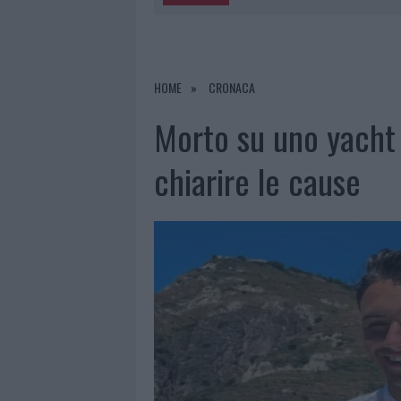
5 AGOSTO 2026
|
TURISTE SI PERDONO A TAVOLARA
5 AGOSTO 2026
|
METEO OLBIA 6 AGOSTO, MIGLIOR
5 AGOSTO 2026
|
“SUL FILO DEL DISCORSO”: SOLD
HOME
CRONACA
5 AGOSTO 2026
|
LA MADDALENA, FESTA PER I 30 A
Morto su uno yacht a
chiarire le cause