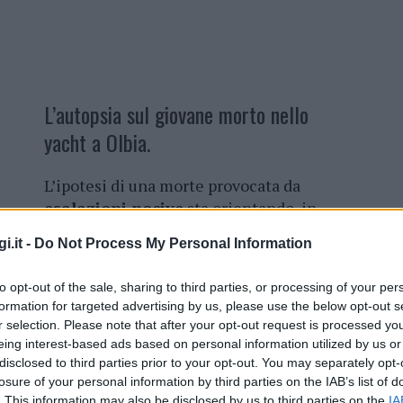
L’autopsia sul giovane morto nello
yacht a Olbia.
L’ipotesi di una morte provocata da
esalazioni nocive
sta orientando, in
queste ore, il lavoro degli investigatori
i.it -
Do Not Process My Personal Information
impegnati a far luce sul decesso di
Giovanni Marchionni
, 20enne di
to opt-out of the sale, sharing to third parties, or processing of your per
Napoli, trovato privo di vita nella cabina
formation for targeted advertising by us, please use the below opt-out s
di uno yacht ormeggiato alla Marina di
r selection. Please note that after your opt-out request is processed y
Portisco, a
Olbia
. Il giovane sarebbe
eing interest-based ads based on personal information utilized by us or
spirato nella notte tra giovedì e venerdì,
disclosed to third parties prior to your opt-out. You may separately opt-
losure of your personal information by third parties on the IAB’s list of
’incertezza, e
la vicenda è ora al centro di
. This information may also be disclosed by us to third parties on the
IA