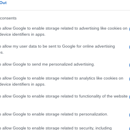
quirenti intendono stabilire se fosse realmente
Out
nuto da diversi testimoni
, o se vi si trovasse
consents
dei telefoni cellulari delle persone
o allow Google to enable storage related to advertising like cookies on
evice identifiers in apps.
vittima, che, stando a quanto riferito da più
be stata l’unica persona a bordo. Ieri i familiari
o allow my user data to be sent to Google for online advertising
degna, assistiti dagli avvocati, che hanno già
s.
te
per l’esame autoptico.
to allow Google to send me personalized advertising.
o allow Google to enable storage related to analytics like cookies on
evice identifiers in apps.
o allow Google to enable storage related to functionality of the website
o allow Google to enable storage related to personalization.
azionali?
o allow Google to enable storage related to security, including