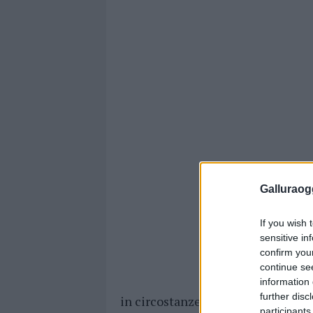
Galluraogg
If you wish 
sensitive in
confirm you
continue se
information 
further disc
in circostanze ancora avvolte dall
participants