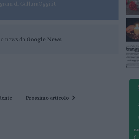
gram di GalluraOggi.it
ime news da
Google News
dente
Prossimo articolo