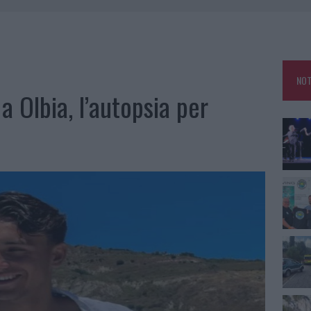
: SALVATE DAI VIGILI DEL FUOCO
A IL TEMPO IN GALLURA
 OUT AD OLBIA PER IL READING SU ATZENI
NOT
NNI DEL DIVING CENTER DI TEGGE
 Olbia, l’autopsia per