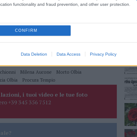
cation functionality and fraud prevention, and other user protection.
 mese
cliccando
qui
NEC
CONFIRM
do nella sezione
Login
dal menù del sito o
Data Deletion
Data Access
Privacy Policy
chionni
Milena Aucone
Morto Olbia
zia Olbia
Procura Tempio
lazioni, i tuoi video e le tue foto
ro +39 345 356 7512
eale?