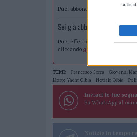
authenti
Puoi abbonarti a
soli € 1,10 al
Sei già abbonato?
Puoi effettuare l'accesso andan
cliccando
qui
TEMI:
Francesco Serra
Giovanni Mar
Morto Yacht Olbia
Notizie Olbia
Poli
Inviaci le tue segna
Su WhatsApp al nume
Notizie in tempo r