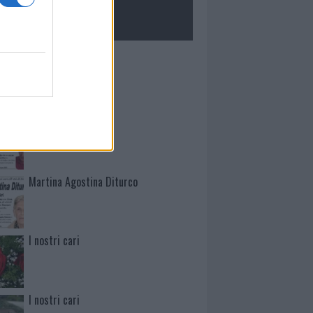
ROLOGIE
Mario Malu
Paolo Pinna
Martina Agostina Diturco
I nostri cari
I nostri cari