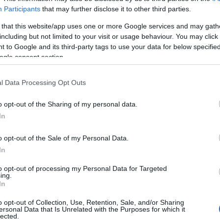
ura di Tempio
.
Participants
that may further disclose it to other third parties.
ovanni Marchionni a Portisco, indagini
 that this website/app uses one or more Google services and may gath
including but not limited to your visit or usage behaviour. You may click 
ativo
.
 to Google and its third-party tags to use your data for below specifi
ogle consent section.
o ministero Milena Aucone
, non vede al
nata di ieri il magistrato ha incaricato il
l Data Processing Opt Outs
di eseguire l’autopsia, prevista per mercoledì a
lasciano ipotizzare che la tragedia possa essere
o opt-out of the Sharing of my personal data.
isi da un wc chimico o dalle
batterie collocate
In
to l’aria nella cabina mentre il ragazzo
.
o opt-out of the Sale of my Personal Data.
In
ia del Commissariato di Olbia
, si stanno
to opt-out of processing my Personal Data for Targeted
 della presenza di Marchionni a bordo
ing.
In
estro. Operaio in un
cantiere navale di Licola
,
si era imbarcato su quello yacht giunto a Olbia
o opt-out of Collection, Use, Retention, Sale, and/or Sharing
icostruzioni, alcune settimane con la famiglia
ersonal Data that Is Unrelated with the Purposes for which it
lected.