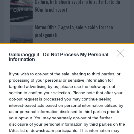
Gallura, finti clienti svuotano le suite: furto da
50mila nel resort
Meteo Olbia 7 agosto, sole e caldo tornano
protagonisti
Test tunnel Olbia: rampe chiuse ancora fino a
Galluraoggi.it -
Do Not Process My Personal
Information
fine agosto
If you wish to opt-out of the sale, sharing to third parties, or
Aggius conquista la classifica delle mete più
processing of your personal or sensitive information for
amate dell’estate 2026
targeted advertising by us, please use the below opt-out
section to confirm your selection. Please note that after your
opt-out request is processed you may continue seeing
interest-based ads based on personal information utilized by
us or personal information disclosed to third parties prior to
your opt-out. You may separately opt-out of the further
disclosure of your personal information by third parties on the
IAB’s list of downstream participants. This information may