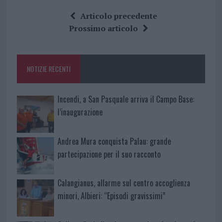
ce
it
te
at
a
Articolo precedente
b
te
re
s
re
Prossimo articolo
o
r
st
A
o
p
NOTIZIE RECENTI
k
p
Incendi, a San Pasquale arriva il Campo Base:
l’inaugurazione
Andrea Mura conquista Palau: grande
partecipazione per il suo racconto
Calangianus, allarme sul centro accoglienza
minori, Albieri: “Episodi gravissimi”