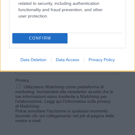
related to security, including authentication
functionality and fraud prevention, and other
user protection.
Vuoi rimanere sempre aggiornato?
Iscriviti alla newsletter di Gallura Oggi e ricevi le nostre
CONFIRM
email periodiche contenenti le ultime notizie pubblicate
sul sito web!
*
campo obbligatorio
*
Indirizzo email
Data Deletion
Data Access
Privacy Policy
Privacy
Utilizziamo Mailchimp come piattaforma di
marketing. Iscrivendoti alla newsletter accetti che le
tue informazioni siano trasferite a Mailchimp per
l'elaborazione.
Leggi qui l'informativa sulla privacy
di Mailchimp
.
Potrai annullare l'iscrizione in qualsiasi momento
facendo clic sul collegamento nel piè di pagina delle
nostre e-mail.