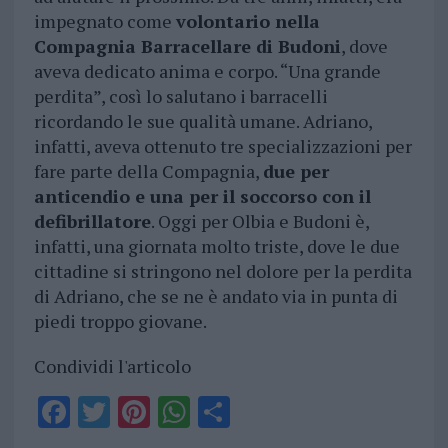
impegnato come
volontario nella
Compagnia Barracellare di Budoni
, dove
aveva dedicato anima e corpo. “Una grande
perdita”, così lo salutano i barracelli
ricordando le sue qualità umane. Adriano,
infatti, aveva ottenuto tre specializzazioni per
fare parte della Compagnia,
due per
anticendio e una per il soccorso con il
defibrillatore
. Oggi per Olbia e Budoni è,
infatti, una giornata molto triste, dove le due
cittadine si stringono nel dolore per la perdita
di Adriano, che se ne è andato via in punta di
piedi troppo giovane.
Condividi l'articolo
F
T
Pi
W
S
a
w
n
h
h