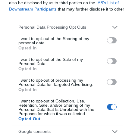
also be disclosed by us to third parties on the
IAB’s List of
Downstream Participants
that may further disclose it to other
third parties.
Please note that this website/app uses one or more Google
Personal Data Processing Opt Outs
NECROLOGIE
services and may gather and store information including but
not limited to your visit or usage behaviour. You may click to
I want to opt-out of the Sharing of my
personal data.
grant or deny consent to Google and its third-party tags to
Mario Malu
Opted In
use your data for below specified purposes in below Google
consent section.
I want to opt-out of the Sale of my
Personal Data.
Opted In
Paolo Pinna
I want to opt-out of processing my
Personal Data for Targeted Advertising.
Opted In
Martina Agostina Diturco
I want to opt-out of Collection, Use,
Retention, Sale, and/or Sharing of my
Personal Data that Is Unrelated with the
Purposes for which it was collected.
Opted Out
I nostri cari
Google consents