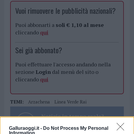
Vuoi rimuovere le pubblicità nazionali?
Puoi abbonarti a
soli € 1,10 al mese
cliccando
qui
Sei già abbonato?
Puoi effettuare l'accesso andando nella
sezione
Login
dal menù del sito o
cliccando
qui
TEMI:
Arzachena
Linea Verde Rai
Notizie in tempo reale?
Entra nel canale telegram di
Galluraoggi.it -
Do Not Process My Personal
GalluraOggi.it
Information