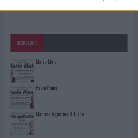
NECROLOGIE
Mario Malu
Paolo Pinna
Martina Agostina Diturco