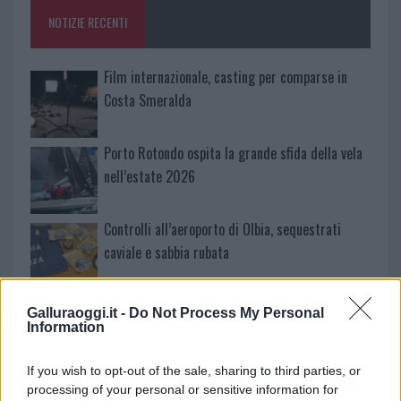
o
p
NOTIZIE RECENTI
k
p
Film internazionale, casting per comparse in
Costa Smeralda
Porto Rotondo ospita la grande sfida della vela
nell’estate 2026
Controlli all’aeroporto di Olbia, sequestrati
caviale e sabbia rubata
Migliori cliniche di estetica medicale avanzata
Galluraoggi.it -
Do Not Process My Personal
in Europa: classifica dei 5 centri di riferimento
Information
pe…
If you wish to opt-out of the sale, sharing to third parties, or
Incendi, a San Pasquale arriva il Campo Base:
processing of your personal or sensitive information for