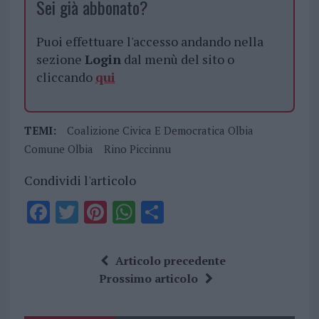
Sei già abbonato?
Puoi effettuare l'accesso andando nella
sezione
Login
dal menù del sito o
cliccando
qui
TEMI:
Coalizione Civica E Democratica Olbia
Comune Olbia
Rino Piccinnu
Condividi l'articolo
F
T
Pi
W
S
a
w
n
h
h
ce
it
te
at
a
Articolo precedente
b
te
re
s
re
Prossimo articolo
o
r
st
A