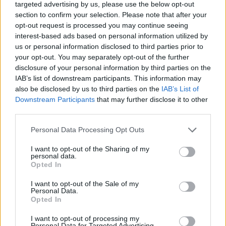
l’inaugurazione
targeted advertising by us, please use the below opt-out
section to confirm your selection. Please note that after your
opt-out request is processed you may continue seeing
Andrea Mura conquista Palau: grande
interest-based ads based on personal information utilized by
partecipazione per il suo racconto
us or personal information disclosed to third parties prior to
your opt-out. You may separately opt-out of the further
disclosure of your personal information by third parties on the
Calangianus, allarme sul centro accoglienza
IAB’s list of downstream participants. This information may
minori, Albieri: “Episodi gravissimi”
also be disclosed by us to third parties on the
IAB’s List of
Downstream Participants
that may further disclose it to other
third parties.
Please note that this website/app uses one or more Google
Personal Data Processing Opt Outs
services and may gather and store information including but
not limited to your visit or usage behaviour. You may click to
I want to opt-out of the Sharing of my
personal data.
grant or deny consent to Google and its third-party tags to
Opted In
use your data for below specified purposes in below Google
consent section.
I want to opt-out of the Sale of my
Personal Data.
Opted In
NECROLOGIE
I want to opt-out of processing my
Personal Data for Targeted Advertising.