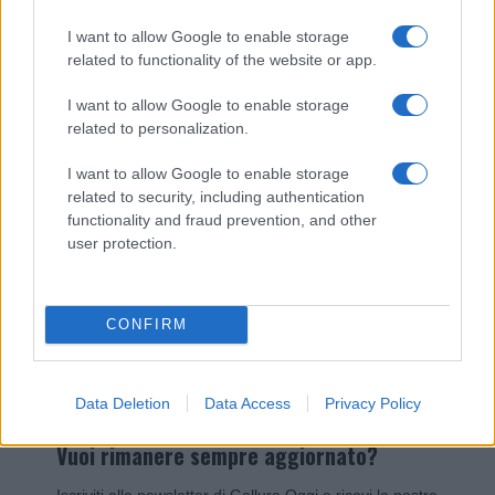
I nostri cari
I want to allow Google to enable storage
related to functionality of the website or app.
I want to allow Google to enable storage
Giovannimaria Cabras
related to personalization.
I want to allow Google to enable storage
related to security, including authentication
functionality and fraud prevention, and other
user protection.
Invia un Comunicato Stampa
|
Pubblicità
|
Segnala
CONFIRM
Data Deletion
Data Access
Privacy Policy
Vuoi rimanere sempre aggiornato?
Iscriviti alla newsletter di Gallura Oggi e ricevi le nostre