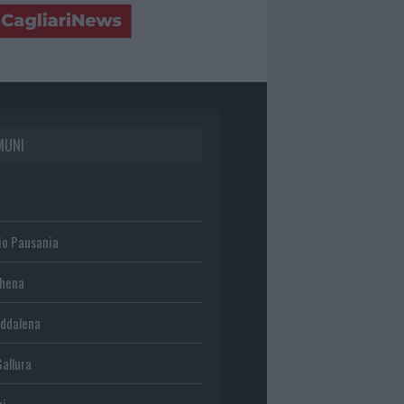
MUNI
io Pausania
chena
ddalena
Gallura