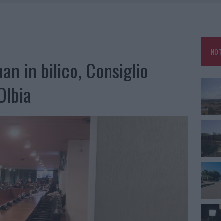
DE SFIDA DELLA VELA NELL’ESTATE 2026
DDA, RISCHIO PER LA RETE ELETTRICA
L CANTIERE: LA GALLURA RITROVA LA STRADA
NOT
U, IL COMUNE COMPLETA L’ITER
an in bilico, Consiglio
Olbia