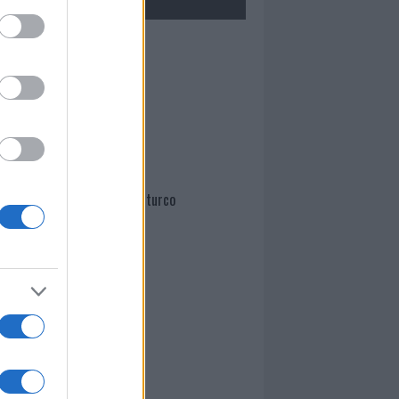
Mario Malu
Paolo Pinna
Martina Agostina Diturco
I nostri cari
I nostri cari