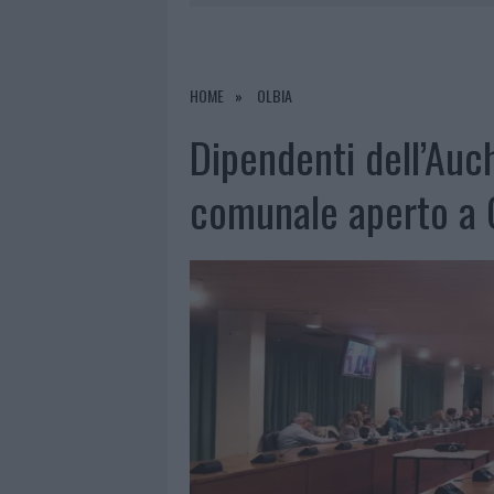
7 AGOSTO 2026
|
PORTO ROTONDO OSPITA LA GRAN
7 AGOSTO 2026
|
RAID NELLE CAMPAGNE DI BERCHI
7 AGOSTO 2026
|
MONTE PINO, VIA I CANCELLI DE
HOME
OLBIA
7 AGOSTO 2026
|
NUOVI STALLI RESIDENTI A PALA
Dipendenti dell’Auch
comunale aperto a 