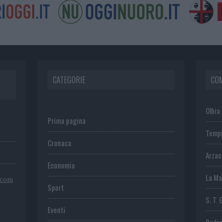
CATEGORIE
CO
Olbia
Prima pagina
Temp
Cronaca
Arza
Economia
La Ma
.com
Sport
S. T. 
Eventi