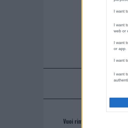
I want 
I want t
web or d
I want t
or app.
I want t
I want t
authenti
Vuoi rimanere sempre agg