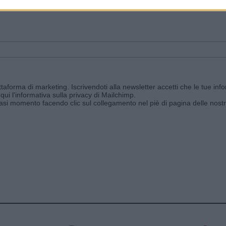
ggi e ricevi le nostre email periodiche contenenti le ultime notizie pubbli
aforma di marketing. Iscrivendoti alla newsletter accetti che le tue info
qui l'informativa sulla privacy di Mailchimp
.
siasi momento facendo clic sul collegamento nel piè di pagina delle nostr