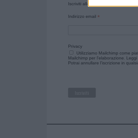
Iscriviti alla newsletter di Gallura O
*
Indirizzo email
Privacy
Utilizziamo Mailchimp come piatt
Mailchimp per l'elaborazione.
Leggi 
Potrai annullare l'iscrizione in qual