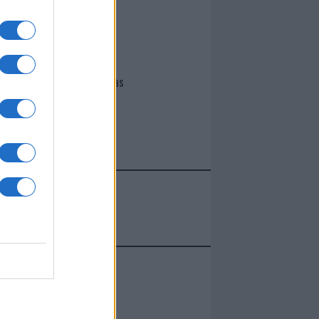
I nostri cari
Giovannimaria Cabras