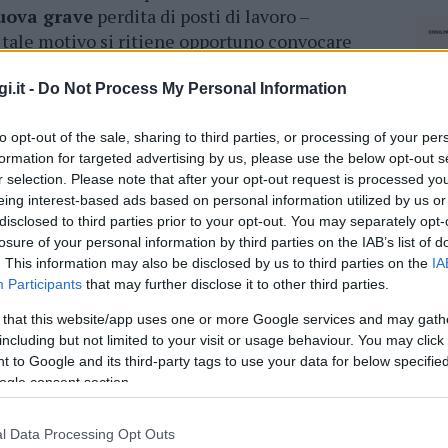
nuova grave
perdita di posti di lavoro –
r tale motivo si ritiene opportuno convocare
 aperto ai dipendenti, alle organizzazioni
ri regionali e parlamentari del territorio al fine
i.it -
Do Not Process My Personal Information
re al fine di porre in essere tutte le azioni
to opt-out of the sale, sharing to third parties, or processing of your per
”.
formation for targeted advertising by us, please use the below opt-out s
r selection. Please note that after your opt-out request is processed y
 sarà anche
l’occasione per analizzare gli altri
eing interest-based ads based on personal information utilized by us or
st.
disclosed to third parties prior to your opt-out. You may separately opt-
losure of your personal information by third parties on the IAB’s list of
. This information may also be disclosed by us to third parties on the
IA
azionali?
Participants
that may further disclose it to other third parties.
 that this website/app uses one or more Google services and may gath
 mese
cliccando
qui
including but not limited to your visit or usage behaviour. You may click 
 to Google and its third-party tags to use your data for below specifi
ogle consent section.
do nella sezione
Login
dal menù del sito o
l Data Processing Opt Outs
NEC