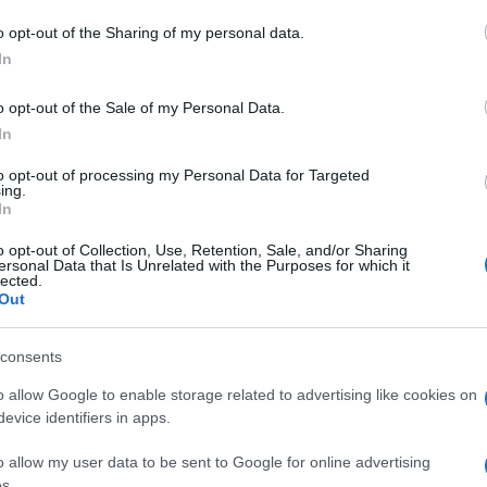
o opt-out of the Sharing of my personal data.
In
nale Olbia
o opt-out of the Sale of my Personal Data.
In
to opt-out of processing my Personal Data for Targeted
ing.
In
o opt-out of Collection, Use, Retention, Sale, and/or Sharing
dente
Prossimo articolo
ersonal Data that Is Unrelated with the Purposes for which it
lected.
Out
consents
o allow Google to enable storage related to advertising like cookies on
evice identifiers in apps.
o allow my user data to be sent to Google for online advertising
s.