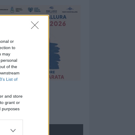
sonal or
ection to
ou may
 personal
out of the
 downstream
B’s List of
er and store
to grant or
ed purposes
ROLOGIE