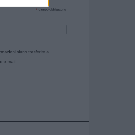
cate sul sito web!
*
campo obbligatorio
rmazioni siano trasferite a
e e-mail.