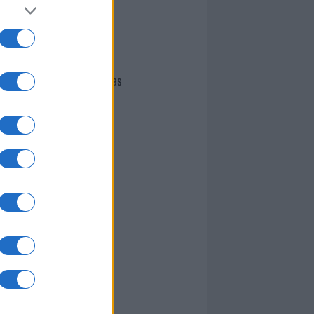
I nostri cari
Giovannimaria Cabras