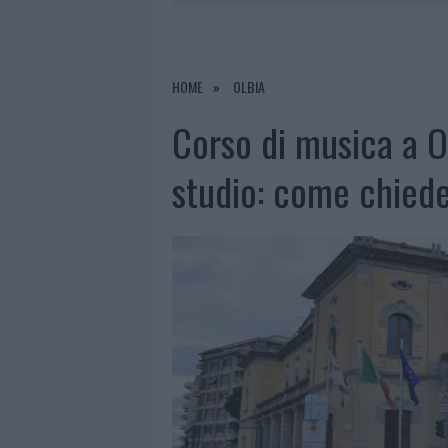
7 AGOSTO 2026
|
CALANGIANUS, DOPO LE POLEMIC
7 AGOSTO 2026
|
OLBIA, DIVIETO DI SOSTA CONT
7 AGOSTO 2026
|
PAUSA CAFFÈ IMPECCABILE: COME 
HOME
OLBIA
7 AGOSTO 2026
|
LE PREVISIONI METEO PER IL WEE
Corso di musica a Ol
studio: come chiede