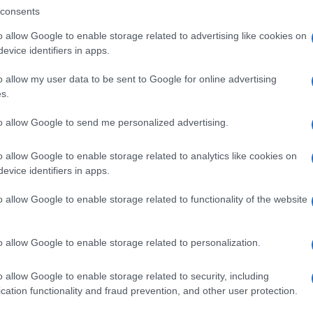
gram di GalluraOggi.it
consents
o allow Google to enable storage related to advertising like cookies on
evice identifiers in apps.
lazioni, i tuoi video e le tue foto
o allow my user data to be sent to Google for online advertising
ro +39 345 356 7512
s.
to allow Google to send me personalized advertising.
o allow Google to enable storage related to analytics like cookies on
ime news da
Google News
evice identifiers in apps.
o allow Google to enable storage related to functionality of the website
o allow Google to enable storage related to personalization.
o allow Google to enable storage related to security, including
cation functionality and fraud prevention, and other user protection.
dente
Prossimo articolo