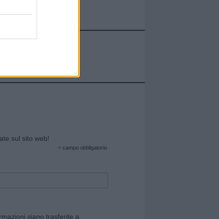
cate sul sito web!
*
campo obbligatorio
rmazioni siano trasferite a