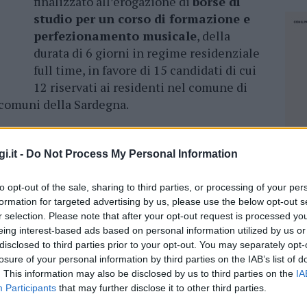
finalizzato all’erogazione di
borse di
studio per un corso di formazione e
perfezionamento musicale
, della
durata di 6 giorni in regime residenziale
full time, in favore di 15 candidati di cui
12 riservati ai residenti nel comune di
i comuni della Sardegna.
esclusivamente 100 candidature determinate
i.it -
Do Not Process My Personal Information
candidature per coloro che possiedono il
to opt-out of the sale, sharing to third parties, or processing of your per
omune di Olbia, secondo l’ordine di arrivo
formation for targeted advertising by us, please use the below opt-out s
di Protocollo dell’Ente.
r selection. Please note that after your opt-out request is processed y
eing interest-based ads based on personal information utilized by us or
disclosed to third parties prior to your opt-out. You may separately opt-
candidature per coloro che possiedono il
losure of your personal information by third parties on the IAB’s list of
ltri comuni della Regione Sardegna,
. This information may also be disclosed by us to third parties on the
IA
 stesse
, farà fede il numero di Protocollo
Participants
that may further disclose it to other third parties.
NEC