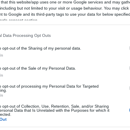
 that this website/app uses one or more Google services and may gath
including but not limited to your visit or usage behaviour. You may click 
 delle domande 20 marzo 2018.
 to Google and its third-party tags to use your data for below specifi
ogle consent section.
to del Comune di Olbia nelle sezioni “Comune
ente alla modulistica.
l Data Processing Opt Outs
isponibile presso lo
sportello polifunzionale
o opt-out of the Sharing of my personal data.
te n.1 e l’
assessorato alle politiche
In
rde n.1, c/o Delta Center, 2° piano.
o opt-out of the Sale of my Personal Data.
no essere richiesti al Funzionario D.ssa Maria
In
56 e-mail
amalduca@comune.olbia.ot.it
to opt-out of processing my Personal Data for Targeted
ing.
In
o opt-out of Collection, Use, Retention, Sale, and/or Sharing
ersonal Data that Is Unrelated with the Purposes for which it
lected.
Out
eale?