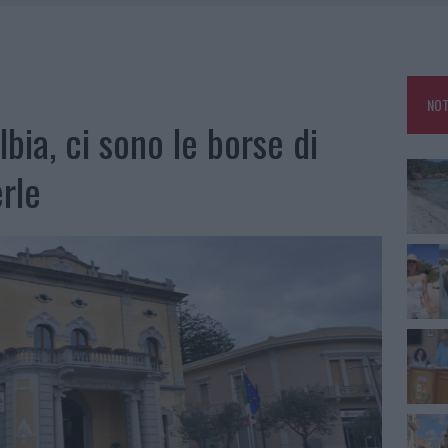
HE IL CENTRO ACCOGLIENZA MINORI CHIUDE
RO SPACCIO E DEGRADO: ESPLODE LA PROTESTA
SCEGLIERE LA SOLUZIONE IDEALE PER LA CASA E L’UFFICIO
NOT
KEND A OLBIA E IN GALLURA
bia, ci sono le borse di
rle