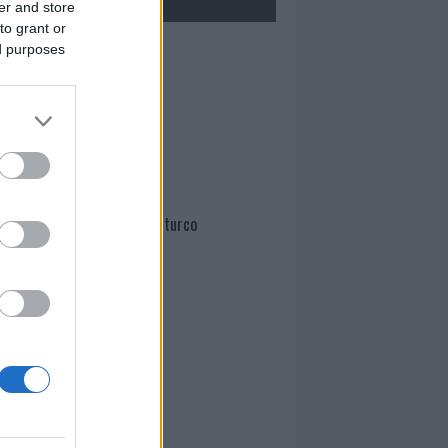
er and store
to grant or
ed purposes
Mario Malu
Paolo Pinna
Martina Agostina Diturco
I nostri cari
I nostri cari