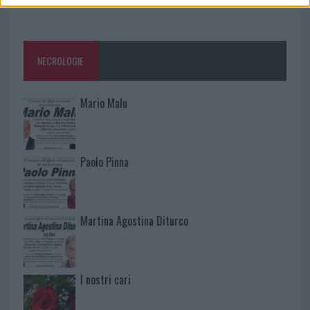
NECROLOGIE
Mario Malu
Paolo Pinna
Martina Agostina Diturco
I nostri cari