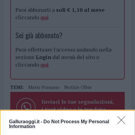
Puoi abbonarti a
soli € 1,10 al mese
cliccando
qui
Sei già abbonato?
Puoi effettuare l'accesso andando nella
sezione
Login
dal menù del sito o
cliccando
qui
TEMI:
Mario Ponsano
Notizie Olbia
Inviaci le tue segnalazioni,
i tuoi video e le tue foto
Su WhatsApp al numero +39
Galluraoggi.it -
Do Not Process My Personal
345 356 7512
Information