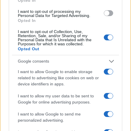
Opted In
ce
it
te
at
a
Articolo precedente
I want to opt-out of processing my
b
te
re
s
re
Prossimo articolo
Personal Data for Targeted Advertising.
Opted In
o
r
st
A
o
p
I want to opt-out of Collection, Use,
Retention, Sale, and/or Sharing of my
NOTIZIE RECENTI
Personal Data that Is Unrelated with the
k
p
Purposes for which it was collected.
Opted Out
Pausa caffè impeccabile: come scegliere la
Google consents
soluzione ideale per la casa e l’ufficio
I want to allow Google to enable storage
related to advertising like cookies on web or
Monte Pino, la fine di un lungo dolore: storia e
device identifiers in apps.
rinascita della strada che segnò la Gallura
I want to allow my user data to be sent to
Google for online advertising purposes.
Raid nelle campagne di Berchidda, rischio per
la rete elettrica
I want to allow Google to send me
personalized advertising.