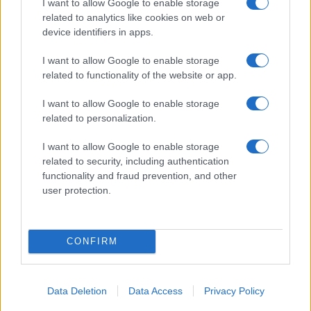
Monte Pino, via i cancelli del cantiere: la Gallura
I want to allow Google to enable storage
ritrova la strada
related to analytics like cookies on web or
device identifiers in apps.
Nuovi stalli residenti a Palau, il Comune
I want to allow Google to enable storage
completa l’iter
related to functionality of the website or app.
I want to allow Google to enable storage
Film internazionale, casting per comparse in
related to personalization.
Costa Smeralda
I want to allow Google to enable storage
related to security, including authentication
Porto Rotondo ospita la grande sfida della vela
functionality and fraud prevention, and other
user protection.
nell’estate 2026
CONFIRM
Data Deletion
Data Access
Privacy Policy