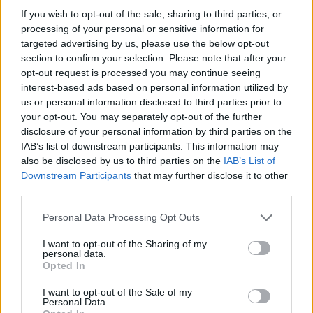
If you wish to opt-out of the sale, sharing to third parties, or
processing of your personal or sensitive information for
Notizie in tempo reale?
targeted advertising by us, please use the below opt-out
section to confirm your selection. Please note that after your
Entra nel canale telegram di
opt-out request is processed you may continue seeing
GalluraOggi.it
interest-based ads based on personal information utilized by
us or personal information disclosed to third parties prior to
your opt-out. You may separately opt-out of the further
disclosure of your personal information by third parties on the
IAB’s list of downstream participants. This information may
Ricevi le nostre ultime news
also be disclosed by us to third parties on the
IAB’s List of
Downstream Participants
that may further disclose it to other
third parties.
da
Google News
Please note that this website/app uses one or more Google
Personal Data Processing Opt Outs
services and may gather and store information including but
not limited to your visit or usage behaviour. You may click to
I want to opt-out of the Sharing of my
Condividi l'articolo
personal data.
grant or deny consent to Google and its third-party tags to
Opted In
use your data for below specified purposes in below Google
F
T
Pi
W
S
consent section.
I want to opt-out of the Sale of my
a
w
n
h
h
Personal Data.