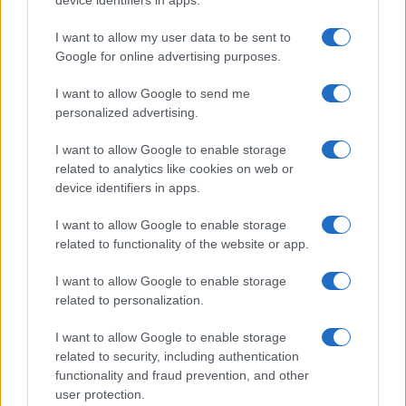
device identifiers in apps.
NOTIZIE RECENTI
k
p
I want to allow my user data to be sent to
Google for online advertising purposes.
Le previsioni meteo per il weekend a Olbia e in
Gallura
I want to allow Google to send me
personalized advertising.
Michelle Hunziker in Gallura, bella anche dal
I want to allow Google to enable storage
vivo: un amico vip svela come fa
related to analytics like cookies on web or
device identifiers in apps.
Calangianus, dopo le polemiche il centro
I want to allow Google to enable storage
accoglienza minori chiude
related to functionality of the website or app.
I want to allow Google to enable storage
Olbia, divieto di sosta contro spaccio e degrado:
related to personalization.
esplode la protesta
I want to allow Google to enable storage
related to security, including authentication
Pausa caffè impeccabile: come scegliere la
functionality and fraud prevention, and other
soluzione ideale per la casa e l’ufficio
user protection.