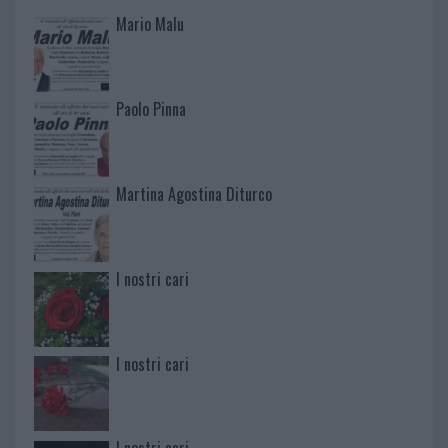
Mario Malu
Paolo Pinna
Martina Agostina Diturco
I nostri cari
I nostri cari