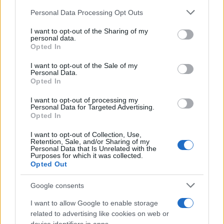
Please note that this website/app uses one or more Google
Personal Data Processing Opt Outs
services and may gather and store information including but
not limited to your visit or usage behaviour. You may click to
I want to opt-out of the Sharing of my
personal data.
grant or deny consent to Google and its third-party tags to
Opted In
Ricevi le nostre ultime news
use your data for below specified purposes in below Google
consent section.
I want to opt-out of the Sale of my
Personal Data.
da
Google News
Opted In
I want to opt-out of processing my
Personal Data for Targeted Advertising.
Opted In
Condividi l'articolo
F
T
Pi
W
S
I want to opt-out of Collection, Use,
Retention, Sale, and/or Sharing of my
Personal Data that Is Unrelated with the
a
w
n
h
h
Purposes for which it was collected.
Opted Out
ce
it
te
at
a
Articolo precedente
b
te
re
s
re
Google consents
Prossimo articolo
o
r
st
A
I want to allow Google to enable storage
related to advertising like cookies on web or
o
p