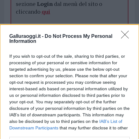
sezione
Login
dal menù del sito o
cliccando
qui
TEMI:
Liceo Scientifico Mossa Olbia
Galluraoggi.it -
Do Not Process My Personal
Information
Liceo Scientifico Olbia
Notizie Olbia
Open Day Olbia
If you wish to opt-out of the sale, sharing to third parties, or
processing of your personal or sensitive information for
Inviaci le tue segnalazioni,
targeted advertising by us, please use the below opt-out
i tuoi video e le tue foto
section to confirm your selection. Please note that after your
Su WhatsApp al numero +39
opt-out request is processed you may continue seeing
345 356 7512
interest-based ads based on personal information utilized by
us or personal information disclosed to third parties prior to
your opt-out. You may separately opt-out of the further
disclosure of your personal information by third parties on the
IAB’s list of downstream participants. This information may
Notizie in tempo reale?
also be disclosed by us to third parties on the
IAB’s List of
Entra nel canale telegram di
Downstream Participants
that may further disclose it to other
third parties.
GalluraOggi.it