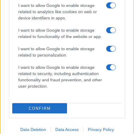
del fuoco
I want to allow Google to enable storage
related to analytics like cookies on web or
device identifiers in apps.
Meteo Olbia 6 agosto, migliora il tempo in
I want to allow Google to enable storage
Gallura
related to functionality of the website or app.
Incidente Olbia, poliziotto in vacanza salva 6
I want to allow Google to enable storage
related to personalization.
persone: due bimbi tra i feriti
I want to allow Google to enable storage
Red Valley Festival, musica no-stop a Olbia fino
related to security, including authentication
functionality and fraud prevention, and other
alle 5
user protection.
CONFIRM
Data Deletion
Data Access
Privacy Policy