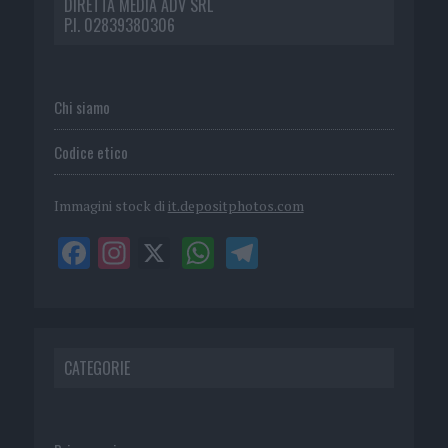
DIRETTA MEDIA ADV SRL
P.I. 02839380306
Chi siamo
Codice etico
Immagini stock di
it.depositphotos.com
CATEGORIE