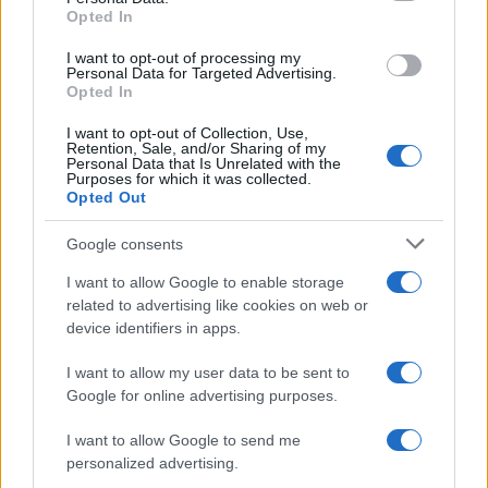
ce
it
te
at
a
Opted In
Articolo precedente
b
te
re
s
re
Prossimo articolo
I want to opt-out of processing my
Personal Data for Targeted Advertising.
o
r
st
A
Opted In
o
p
I want to opt-out of Collection, Use,
NOTIZIE RECENTI
k
p
Retention, Sale, and/or Sharing of my
Personal Data that Is Unrelated with the
Purposes for which it was collected.
Opted Out
“Sul filo del discorso”: sold out ad Olbia per il
reading su Atzeni
Google consents
I want to allow Google to enable storage
La Maddalena, festa per i 30 anni del Diving
related to advertising like cookies on web or
center di Tegge
device identifiers in apps.
I want to allow my user data to be sent to
Esce di strada con l’auto ad Arzachena: ferito il
Google for online advertising purposes.
conducente
I want to allow Google to send me
personalized advertising.
Turiste si perdono a Tavolara: salvate dai vigili