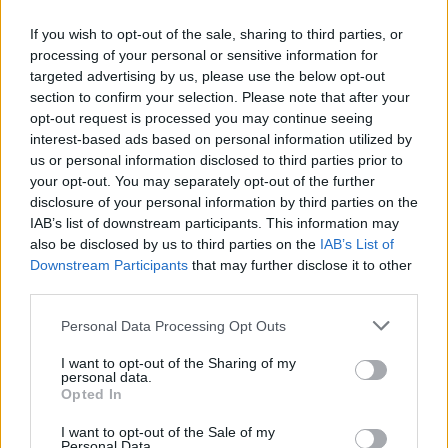
Inviaci le tue segnalazioni,
If you wish to opt-out of the sale, sharing to third parties, or
processing of your personal or sensitive information for
i tuoi video e le tue foto
targeted advertising by us, please use the below opt-out
Su WhatsApp al numero +39
section to confirm your selection. Please note that after your
345 356 7512
opt-out request is processed you may continue seeing
interest-based ads based on personal information utilized by
us or personal information disclosed to third parties prior to
your opt-out. You may separately opt-out of the further
disclosure of your personal information by third parties on the
Ricevi le nostre ultime news
IAB’s list of downstream participants. This information may
also be disclosed by us to third parties on the
IAB’s List of
Downstream Participants
that may further disclose it to other
da
Google News
third parties.
Please note that this website/app uses one or more Google
Personal Data Processing Opt Outs
services and may gather and store information including but
Condividi l'articolo
not limited to your visit or usage behaviour. You may click to
I want to opt-out of the Sharing of my
personal data.
grant or deny consent to Google and its third-party tags to
F
T
Pi
W
S
Opted In
use your data for below specified purposes in below Google
a
w
n
h
h
consent section.
I want to opt-out of the Sale of my
Personal Data.