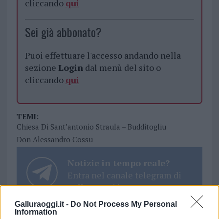
cliccando
qui
Sei già abbonato?
Puoi effettuare l'accesso andando nella
sezione
Login
dal menù del sito o
cliccando
qui
TEMI:
Chiesa Di Sant’antonio Straula – Budditogliu
Don Alessandro Cossu
Notizie in tempo reale?
Entra nel canale telegram di
GalluraOggi.it
Galluraoggi.it -
Do Not Process My Personal
Information