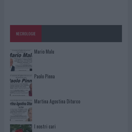
NECROLOGIE
Mario Malu
Paolo Pinna
Martina Agostina Diturco
I nostri cari