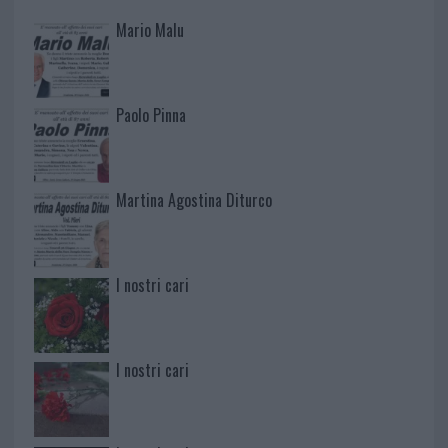
Mario Malu
Paolo Pinna
Martina Agostina Diturco
I nostri cari
I nostri cari