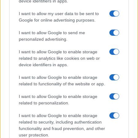
device identifiers in apps.
NOTIZIE RECENTI
k
p
I want to allow my user data to be sent to
Google for online advertising purposes.
Calangianus, dopo le polemiche il centro
accoglienza minori chiude
I want to allow Google to send me
personalized advertising.
Olbia, divieto di sosta contro spaccio e degrado:
I want to allow Google to enable storage
esplode la protesta
related to analytics like cookies on web or
device identifiers in apps.
Pausa caffè impeccabile: come scegliere la
I want to allow Google to enable storage
soluzione ideale per la casa e l’ufficio
related to functionality of the website or app.
I want to allow Google to enable storage
Monte Pino, la fine di un lungo dolore: storia e
related to personalization.
rinascita della strada che segnò la Gallura
I want to allow Google to enable storage
related to security, including authentication
Raid nelle campagne di Berchidda, rischio per
functionality and fraud prevention, and other
la rete elettrica
user protection.