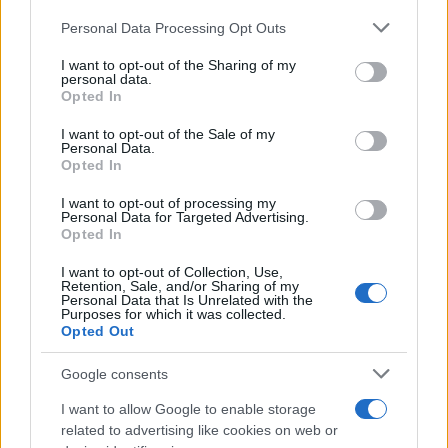
Please note that this website/app uses one or more Google
Personal Data Processing Opt Outs
services and may gather and store information including but
not limited to your visit or usage behaviour. You may click to
I want to opt-out of the Sharing of my
personal data.
grant or deny consent to Google and its third-party tags to
Opted In
Ricevi le nostre ultime news
use your data for below specified purposes in below Google
consent section.
I want to opt-out of the Sale of my
Personal Data.
da
Google News
Opted In
I want to opt-out of processing my
Personal Data for Targeted Advertising.
Opted In
Condividi l'articolo
I want to opt-out of Collection, Use,
F
T
Pi
W
S
Retention, Sale, and/or Sharing of my
Personal Data that Is Unrelated with the
a
w
n
h
h
Purposes for which it was collected.
Opted Out
ce
it
te
at
a
Articolo precedente
b
te
re
s
re
Google consents
Prossimo articolo
o
r
st
A
I want to allow Google to enable storage
related to advertising like cookies on web or
o
p