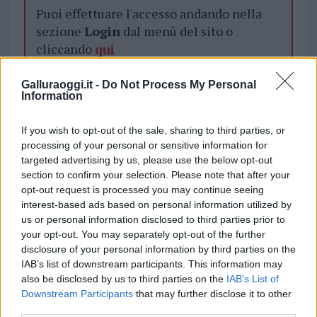
Puoi effettuare l'accesso andando nella
sezione
Login
dal menù del sito o
cliccando
qui
Galluraoggi.it -
Do Not Process My Personal
Information
TEMI:
Comune Di San Teodoro
Coronavirus San Teodoro
Scuole San Teodoro
If you wish to opt-out of the sale, sharing to third parties, or
processing of your personal or sensitive information for
Inviaci le tue segnalazioni,
targeted advertising by us, please use the below opt-out
i tuoi video e le tue foto
section to confirm your selection. Please note that after your
Su WhatsApp al numero +39
opt-out request is processed you may continue seeing
interest-based ads based on personal information utilized by
345 356 7512
us or personal information disclosed to third parties prior to
your opt-out. You may separately opt-out of the further
disclosure of your personal information by third parties on the
IAB’s list of downstream participants. This information may
Notizie in tempo reale?
also be disclosed by us to third parties on the
IAB’s List of
Entra nel canale telegram di
Downstream Participants
that may further disclose it to other
third parties.
GalluraOggi.it