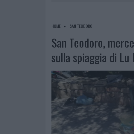
7 AGOSTO 2026
|
CALANGIANUS, DOPO LE POLEMIC
7 AGOSTO 2026
|
OLBIA, DIVIETO DI SOSTA CONT
7 AGOSTO 2026
|
PAUSA CAFFÈ IMPECCABILE: COME 
HOME
SAN TEODORO
7 AGOSTO 2026
|
LE PREVISIONI METEO PER IL WEE
San Teodoro, merce
sulla spiaggia di Lu