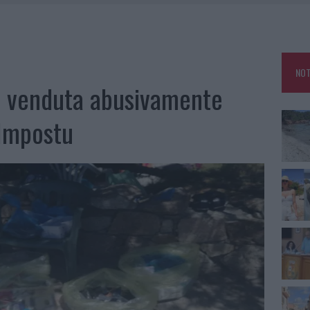
HE IL CENTRO ACCOGLIENZA MINORI CHIUDE
RO SPACCIO E DEGRADO: ESPLODE LA PROTESTA
SCEGLIERE LA SOLUZIONE IDEALE PER LA CASA E L’UFFICIO
NOT
KEND A OLBIA E IN GALLURA
 venduta abusivamente
 Impostu