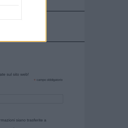
cate sul sito web!
*
campo obbligatorio
rmazioni siano trasferite a