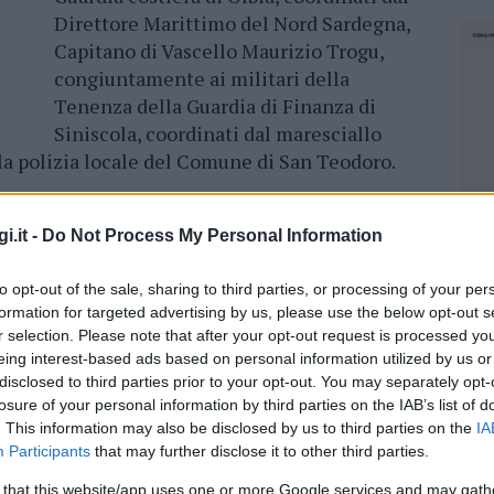
Direttore Marittimo del Nord Sardegna,
Capitano di Vascello Maurizio Trogu,
congiuntamente ai militari della
Tenenza della Guardia di Finanza di
Siniscola, coordinati dal maresciallo
lla polizia locale del Comune di San Teodoro.
 più frequentati della zona, nell’ambito
, il personale della Guardia costiera ha
i.it -
Do Not Process My Personal Information
enditori ambulanti, la maggior parte di questi
to opt-out of the sale, sharing to third parties, or processing of your per
ssesso delle autorizzazioni per l’esercizio
formation for targeted advertising by us, please use the below opt-out s
nsi del Codice della Navigazione e
r selection. Please note that after your opt-out request is processed y
gione Sardegna.
eing interest-based ads based on personal information utilized by us or
disclosed to third parties prior to your opt-out. You may separately opt-
di tutta la merce di un venditore abusivo
e
losure of your personal information by third parties on the IAB’s list of
utorizzazioni per un totale di circa
300
. This information may also be disclosed by us to third parties on the
IA
 amministrativa per un totale di 5.000
Participants
that may further disclose it to other third parties.
NEC
 that this website/app uses one or more Google services and may gath