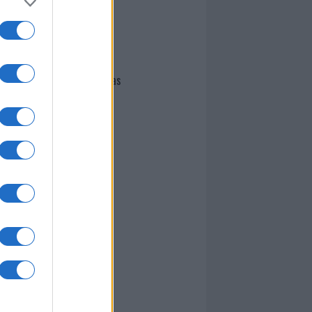
I nostri cari
Giovannimaria Cabras