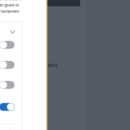
to grant or
ed purposes
Mario Malu
Paolo Pinna
Martina Agostina Diturco
I nostri cari
I nostri cari