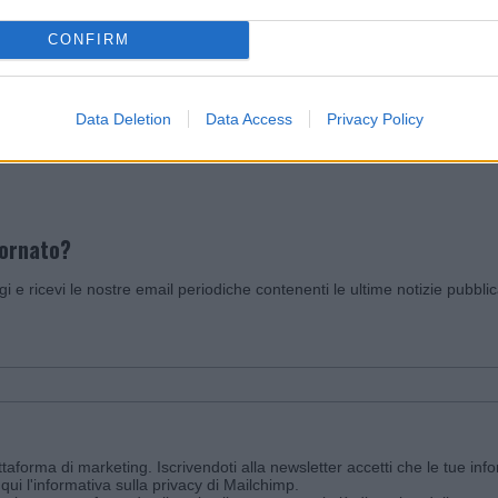
CONFIRM
Invia un Comunicato Stampa
|
Pubblicità
|
Segnala
Data Deletion
Data Access
Privacy Policy
iornato?
ggi e ricevi le nostre email periodiche contenenti le ultime notizie pubbli
aforma di marketing. Iscrivendoti alla newsletter accetti che le tue info
qui l'informativa sulla privacy di Mailchimp
.