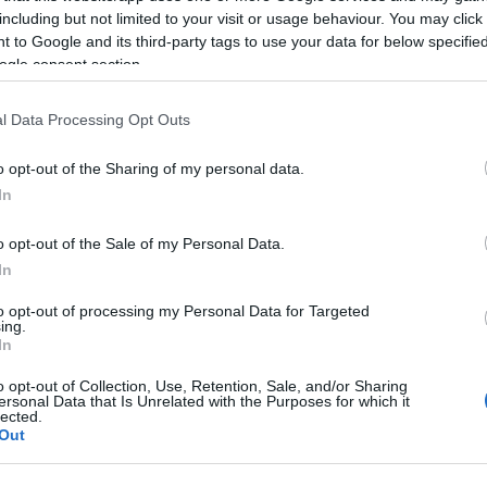
including but not limited to your visit or usage behaviour. You may click 
 to Google and its third-party tags to use your data for below specifi
ogle consent section.
azionali?
l Data Processing Opt Outs
 mese
cliccando
qui
o opt-out of the Sharing of my personal data.
In
o opt-out of the Sale of my Personal Data.
In
do nella sezione
Login
dal menù del sito o
to opt-out of processing my Personal Data for Targeted
ing.
In
o opt-out of Collection, Use, Retention, Sale, and/or Sharing
gia Di Lu Impostu
ersonal Data that Is Unrelated with the Purposes for which it
lected.
Out
lazioni, i tuoi video e le tue foto
ro +39 345 356 7512