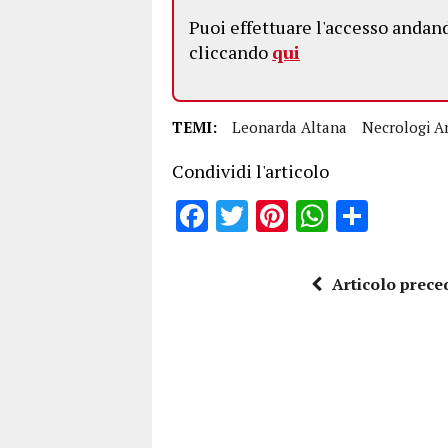
Puoi effettuare l'accesso andan
cliccando
qui
TEMI:
Leonarda Altana
Necrologi A
Condividi l'articolo
F
T
Pi
W
S
a
w
n
h
h
ce
it
te
at
a
Articolo prece
b
te
re
s
re
o
r
st
A
o
p
k
p