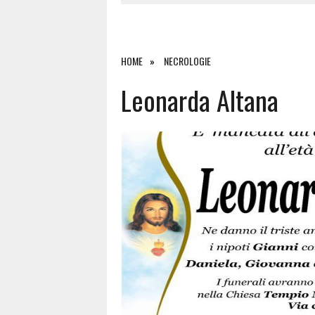
6 AGOSTO 2026
|
METEO OLBIA 7 AGOSTO, SOLE 
6 AGOSTO 2026
|
INCENDI, A SAN PASQUALE ARRIV
6 AGOSTO 2026
|
ANDREA MURA CONQUISTA PALAU
HOME
NECROLOGIE
6 AGOSTO 2026
|
CALANGIANUS, ALLARME SUL CENT
Leonarda Altana