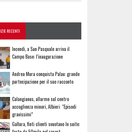
IZIE RECENTI
Incendi, a San Pasquale arriva il
Campo Base: l’inaugurazione
Andrea Mura conquista Palau: grande
partecipazione per il suo racconto
Calangianus, allarme sul centro
accoglienza minori, Albieri: “Episodi
gravissimi”
Gallura, finti clienti svuotano le suite:
furto da 50mila nel resort