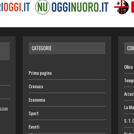
CATEGORIE
CO
Olbia
Prima pagina
Temp
Cronaca
Arza
Economia
La Ma
.com
Sport
S. T. 
Eventi