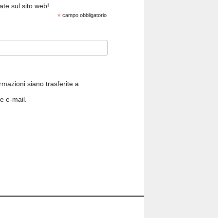
cate sul sito web!
*
campo obbligatorio
rmazioni siano trasferite a
e e-mail.