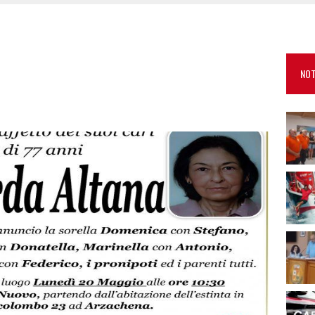
E CALDO TORNANO PROTAGONISTI
A IL CAMPO BASE: L’INAUGURAZIONE
: GRANDE PARTECIPAZIONE PER IL SUO RACCONTO
NOT
RO ACCOGLIENZA MINORI, ALBIERI: “EPISODI GRAVISSIMI”