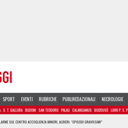
SPORT
EVENTI
RUBRICHE
PUBLIREDAZIONALI
NECROLOGIE
A
S. T. GALLURA
BUDONI
SAN TEODORO
PALAU
CALANGIANUS
BUDDUSÒ
LOIRI P. S. 
CLIENTI SVUOTANO LE SUITE: FURTO DA 50MILA NEL RESORT