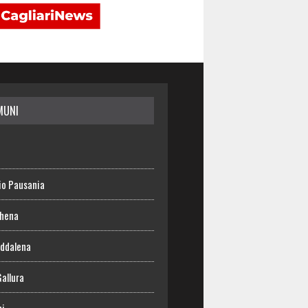
MUNI
io Pausania
chena
ddalena
Gallura