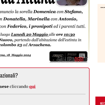
azionali?
 mese
cliccando
qui
NEC