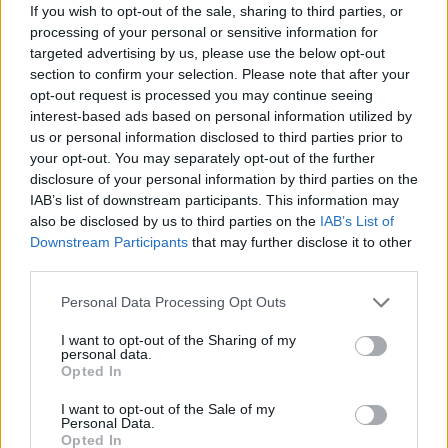
If you wish to opt-out of the sale, sharing to third parties, or
Inviaci le tue segnalazioni,
processing of your personal or sensitive information for
i tuoi video e le tue foto
targeted advertising by us, please use the below opt-out
Su WhatsApp al numero +39
section to confirm your selection. Please note that after your
345 356 7512
opt-out request is processed you may continue seeing
interest-based ads based on personal information utilized by
us or personal information disclosed to third parties prior to
your opt-out. You may separately opt-out of the further
disclosure of your personal information by third parties on the
IAB’s list of downstream participants. This information may
Ricevi le nostre ultime news
also be disclosed by us to third parties on the
IAB’s List of
Downstream Participants
that may further disclose it to other
da
Google News
third parties.
Please note that this website/app uses one or more Google
Personal Data Processing Opt Outs
services and may gather and store information including but
Condividi l'articolo
not limited to your visit or usage behaviour. You may click to
I want to opt-out of the Sharing of my
personal data.
grant or deny consent to Google and its third-party tags to
Opted In
F
T
Pi
W
S
use your data for below specified purposes in below Google
consent section.
a
w
n
h
h
I want to opt-out of the Sale of my
Personal Data.
Opted In