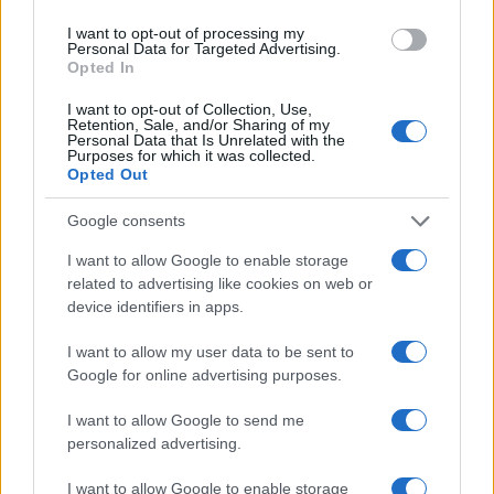
ce
it
te
at
a
Articolo precedente
b
te
re
s
re
I want to opt-out of processing my
Prossimo articolo
Personal Data for Targeted Advertising.
o
r
st
A
Opted In
o
p
I want to opt-out of Collection, Use,
NOTIZIE RECENTI
Retention, Sale, and/or Sharing of my
k
p
Personal Data that Is Unrelated with the
Purposes for which it was collected.
Opted Out
Controlli rafforzati in Costa Smeralda, 20
arresti e 135 denunce
Google consents
I want to allow Google to enable storage
related to advertising like cookies on web or
Tre milioni di euro dalla Provincia Gallura per
device identifiers in apps.
nuove aule nelle scuole di Olbia
I want to allow my user data to be sent to
Google for online advertising purposes.
Incidente sulla provinciale 125, paura tra Olbia e
Arzachena
I want to allow Google to send me
personalized advertising.
Incidente sulla strada provinciale ad Arzachena,
I want to allow Google to enable storage