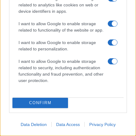
un ferito
related to analytics like cookies on web or
device identifiers in apps.
Sangue, musica e solidarietà con Avis Olbia al
I want to allow Google to enable storage
Delta Center
related to functionality of the website or app.
I want to allow Google to enable storage
Meteo Olbia 9 agosto, temperature in calo
related to personalization.
I want to allow Google to enable storage
related to security, including authentication
Salmo finisce in ospedale a Catania, ma il tour
functionality and fraud prevention, and other
va avanti: “Sicilia, ci sono”
user protection.
CONFIRM
Data Deletion
Data Access
Privacy Policy