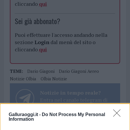
cliccando
qui
Sei già abbonato?
Puoi effettuare l'accesso andando nella
sezione
Login
dal menù del sito o
cliccando
qui
TEMI:
Dario Giagoni
Dario Giagoni Aereo
Notizie Olbia
Olbia Notizie
Notizie in tempo reale?
Entra nel canale telegram di
GalluraOggi.it
Galluraoggi.it -
Do Not Process My Personal
Information