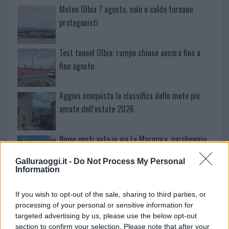
Meteo Olbia 7 agosto, sole e caldo tornano
protagonisti
Test tunnel Olbia: rampe chiuse ancora fino a
fine agosto
Aggius conquista la classifica delle mete più
amate dell’estate 2026
Nuovi posti auto in via La Marmora, parcheggio
provvisorio a La Maddalena
Galluraoggi.it -
Do Not Process My Personal
Information
Allarme truffe a Berchidda, falsi incaricati
bussano alle porte
If you wish to opt-out of the sale, sharing to third parties, or
processing of your personal or sensitive information for
targeted advertising by us, please use the below opt-out
Notre-Dame de Paris conquista Olbia, la prima
section to confirm your selection. Please note that after your