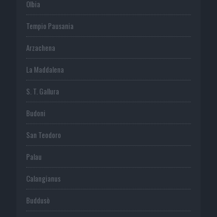
Olbia
Tempio Pausania
Arzachena
La Maddalena
S. T. Gallura
Budoni
San Teodoro
Palau
Calangianus
Buddusò