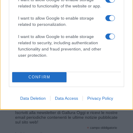
related to functionality of the website or app.
Giovannimaria Cabras
I want to allow Google to enable storage
related to personalization.
I want to allow Google to enable storage
related to security, including authentication
functionality and fraud prevention, and other
user protection.
Invia un Comunicato Stampa
|
Pubblicità
|
Segnala
CONFIRM
Data Deletion
Data Access
Privacy Policy
Vuoi rimanere sempre aggiornato?
Iscriviti alla newsletter di Gallura Oggi e ricevi le nostre
email periodiche contenenti le ultime notizie pubblicate
sul sito web!
*
campo obbligatorio