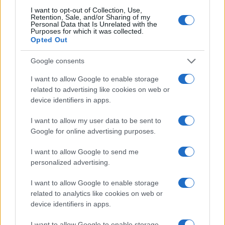
I want to opt-out of Collection, Use,
Retention, Sale, and/or Sharing of my
Personal Data that Is Unrelated with the
Paolo Pinna
Purposes for which it was collected.
Opted Out
Google consents
Martina Agostina Diturco
I want to allow Google to enable storage
related to advertising like cookies on web or
device identifiers in apps.
I nostri cari
I want to allow my user data to be sent to
Google for online advertising purposes.
I want to allow Google to send me
I nostri cari
personalized advertising.
I want to allow Google to enable storage
related to analytics like cookies on web or
I nostri cari
device identifiers in apps.
I want to allow Google to enable storage