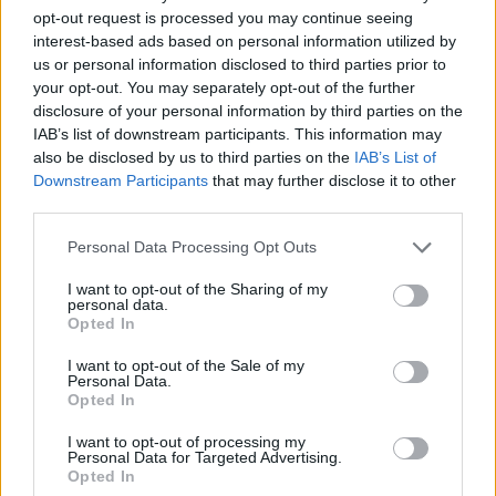
opt-out request is processed you may continue seeing
al Molo Brin è un successo
interest-based ads based on personal information utilized by
us or personal information disclosed to third parties prior to
Strada Sassari-Olbia, incidente all’alba: ferito il
your opt-out. You may separately opt-out of the further
disclosure of your personal information by third parties on the
conducente
IAB’s list of downstream participants. This information may
also be disclosed by us to third parties on the
IAB’s List of
Downstream Participants
that may further disclose it to other
third parties.
Please note that this website/app uses one or more Google
Personal Data Processing Opt Outs
services and may gather and store information including but
not limited to your visit or usage behaviour. You may click to
I want to opt-out of the Sharing of my
personal data.
grant or deny consent to Google and its third-party tags to
Opted In
use your data for below specified purposes in below Google
consent section.
I want to opt-out of the Sale of my
Personal Data.
NECROLOGIE
Opted In
I want to opt-out of processing my
Personal Data for Targeted Advertising.
Mario Malu
Opted In