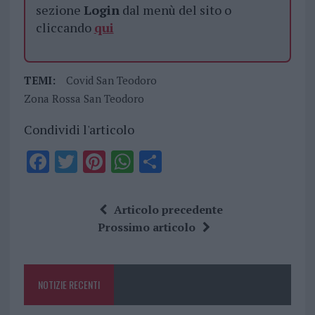
sezione
Login
dal menù del sito o
cliccando
qui
TEMI:
Covid San Teodoro
Zona Rossa San Teodoro
Condividi l'articolo
F
T
Pi
W
S
a
w
n
h
h
ce
it
te
at
a
Articolo precedente
b
te
re
s
re
Prossimo articolo
o
r
st
A
o
p
NOTIZIE RECENTI
k
p