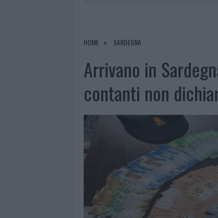
7 AGOSTO 2026
|
MONTE PINO, VIA I CANCELLI DE
7 AGOSTO 2026
|
NUOVI STALLI RESIDENTI A PALA
7 AGOSTO 2026
|
FILM INTERNAZIONALE, CASTING
HOME
SARDEGNA
7 AGOSTO 2026
|
MONTE PINO, LA FINE DI UN LUN
Arrivano in Sardegn
contanti non dichiar