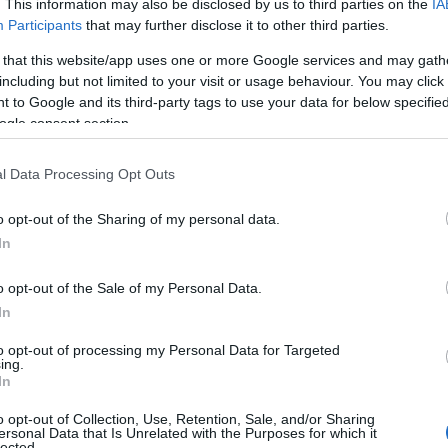
. This information may also be disclosed by us to third parties on the
IA
Participants
that may further disclose it to other third parties.
ino dei funzionari doganali e della
Guardia di
 that this website/app uses one or more Google services and may gath
including but not limited to your visit or usage behaviour. You may click 
taliano residente in Svizzera che ha dichiarato
 to Google and its third-party tags to use your data for below specifi
o
“dimenticando” di essere in possesso di
ogle consent section.
el corso delle attività di controllo sul
bagaglio
l Data Processing Opt Outs
lsi della facoltà di effettuare
l’oblazione
o opt-out of the Sharing of my personal data.
a sanzione in misura ridotta,
pari al 5%
In
consentito di 10mila euro nel primo caso e al
o opt-out of the Sale of my Personal Data.
In
to opt-out of processing my Personal Data for Targeted
ing.
In
azionali?
o opt-out of Collection, Use, Retention, Sale, and/or Sharing
ersonal Data that Is Unrelated with the Purposes for which it
 mese
cliccando
qui
lected.