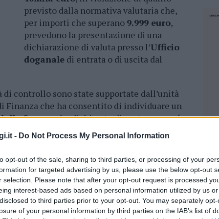
previsto dalla normativa valutaria che,
per importi che superano
9.999 euro
,
prevedono la presentazione di una
dichiarazione di valuta presso l’
Ufficio
doganale
di entrata o di uscita dal
à di controllo sono state supportate dall’unità
 di Finanza che ha consentito di individuare un
 dalla Spagna
, ha dichiarato di portare con sé
requentazioni dei casinò iberici mentre, da un
i.it -
Do Not Process My Personal Information
si
18mila euro
, metà dei quali non dichiarati.
onari doganali e della
Guardia di Finanza
è
to opt-out of the sale, sharing to third parties, or processing of your per
atori di cittadinanza italiana che ha scelto di
formation for targeted advertising by us, please use the below opt-out s
sede, oltre che di bellezze naturali e
r selection. Please note that after your opt-out request is processed y
diventati sempre più meta turistica dagli
eing interest-based ads based on personal information utilized by us or
disclosed to third parties prior to your opt-out. You may separately opt-
ogliono provare emozioni più forti ricorrendo
losure of your personal information by third parties on the IAB’s list of
diventato, negli ultimi anni, un vero e proprio
NEC