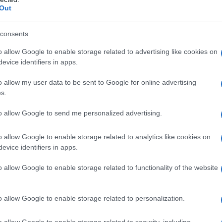
Out
consents
do nella sezione
Login
dal menù del sito o
o allow Google to enable storage related to advertising like cookies on
evice identifiers in apps.
o allow my user data to be sent to Google for online advertising
s.
Notizie Sardegna
Sequestro Contanti Cagliari
to allow Google to send me personalized advertising.
eale?
gram di GalluraOggi.it
o allow Google to enable storage related to analytics like cookies on
evice identifiers in apps.
o allow Google to enable storage related to functionality of the website
lazioni, i tuoi video e le tue foto
ro +39 345 356 7512
o allow Google to enable storage related to personalization.
o allow Google to enable storage related to security, including