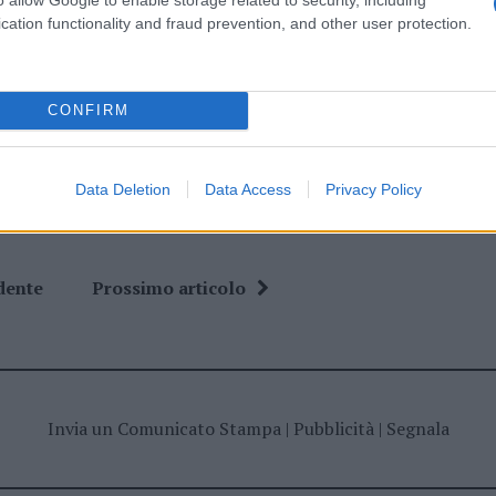
cation functionality and fraud prevention, and other user protection.
ime news da
Google News
CONFIRM
Data Deletion
Data Access
Privacy Policy
dente
Prossimo articolo
Invia un Comunicato Stampa
|
Pubblicità
|
Segnala