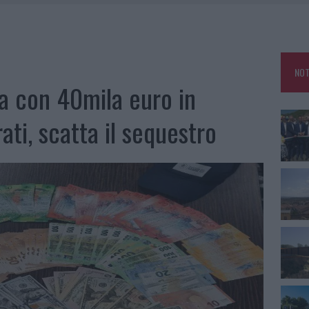
L CANTIERE: LA GALLURA RITROVA LA STRADA
U, IL COMUNE COMPLETA L’ITER
 PER COMPARSE IN COSTA SMERALDA
NOT
GO DOLORE: STORIA E RINASCITA DELLA STRADA CHE SEGNÒ LA GALLURA
a con 40mila euro in
ati, scatta il sequestro