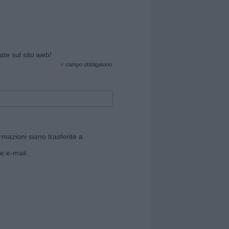
cate sul sito web!
*
campo obbligatorio
rmazioni siano trasferite a
e e-mail.