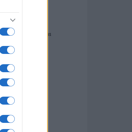
I nostri cari
Giovannimaria Cabras