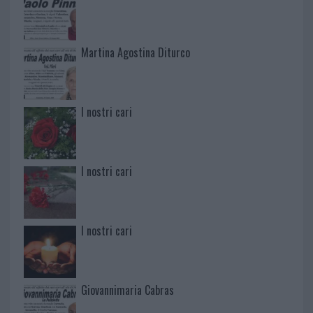
Martina Agostina Diturco
I nostri cari
I nostri cari
I nostri cari
Giovannimaria Cabras