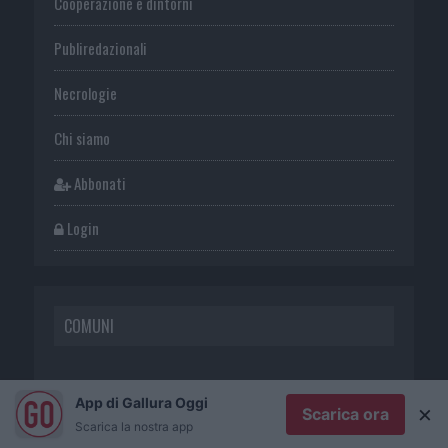
Cooperazione e dintorni
Publiredazionali
Necrologie
Chi siamo
Abbonati
Login
COMUNI
Olbia
App di Gallura Oggi
×
Scarica ora
Scarica la nostra app
Tempio Pausania