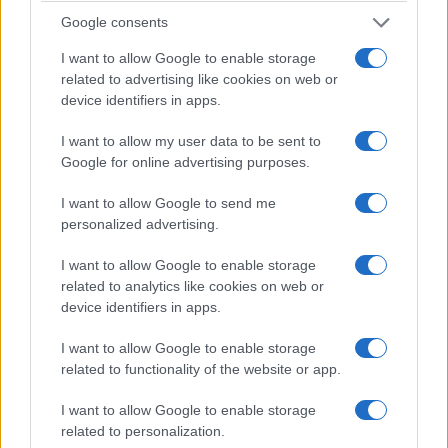
immersione che vanno da Orosei a
Google consents
Barisardo e Marina di Gairo
. Le acque blu
I want to allow Google to enable storage
dell’Ogliastra sorprendono con i loro fondali
related to advertising like cookies on web or
variegati, che includono rocce calcaree,
device identifiers in apps.
granitiche, basaltiche e plateau di arenaria.
Questa regione è
famosa anche per le sue
I want to allow my user data to be sent to
praterie di Posidonia oceanica,
che
Google for online advertising purposes.
testimoniano la limpidezza del mare. Le
I want to allow Google to send me
immersioni in Ogliastra offrono paesaggi
personalized advertising.
subacquei unici e una grande varietà di specie
marine.
I want to allow Google to enable storage
related to analytics like cookies on web or
Area Marina di Capo Carbonara e
device identifiers in apps.
Villasimius.
I want to allow Google to enable storage
related to functionality of the website or app.
I want to allow Google to enable storage
related to personalization.