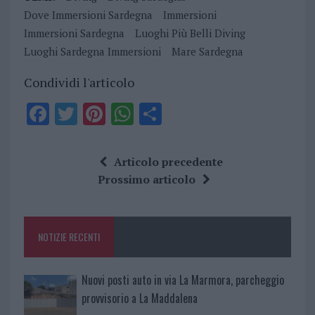
Dove Immersioni Sardegna
Immersioni
Immersioni Sardegna
Luoghi Più Belli Diving
Luoghi Sardegna Immersioni
Mare Sardegna
Condividi l'articolo
F
T
Pi
W
S
a
w
n
h
h
ce
it
te
at
a
Articolo precedente
b
te
re
s
re
Prossimo articolo
o
r
st
A
o
p
NOTIZIE RECENTI
k
p
Nuovi posti auto in via La Marmora, parcheggio
provvisorio a La Maddalena