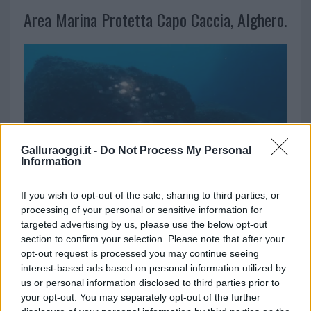
Area Marina Protetta Capo Caccia, Alghero.
Galluraoggi.it -
Do Not Process My Personal
Information
L’
Area Marina Protetta Capo Caccia
,
If you wish to opt-out of the sale, sharing to third parties, or
processing of your personal or sensitive information for
situata nella parte nord-occidentale della
targeted advertising by us, please use the below opt-out
Sardegna, offre affascinanti falesie calcaree,
section to confirm your selection. Please note that after your
grotte sommerse e una varietà di vita
opt-out request is processed you may continue seeing
marina
. Uno dei punti di immersione più
interest-based ads based on personal information utilized by
famosi è la Grotta di Nereo, la più grande
us or personal information disclosed to third parties prior to
your opt-out. You may separately opt-out of the further
grotta sommersa del Mediterraneo. Lunga