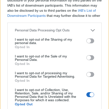
disclosure of your personal information by third parties on the
circa 300 metri, questa grotta è un
vero e
IAB’s list of downstream participants. This information may
proprio santuario per i subacquei, con una
also be disclosed by us to third parties on the
IAB’s List of
ricca varietà di colori e forme di vita
Downstream Participants
that may further disclose it to other
sottomarina.
third parties.
Please note that this website/app uses one or more Google
Personal Data Processing Opt Outs
Ogliastra.
services and may gather and store information including but
not limited to your visit or usage behaviour. You may click to
I want to opt-out of the Sharing of my
personal data.
grant or deny consent to Google and its third-party tags to
Opted In
use your data for below specified purposes in below Google
consent section.
I want to opt-out of the Sale of my
Personal Data.
Opted In
I want to opt-out of processing my
Personal Data for Targeted Advertising.
Opted In
I want to opt-out of Collection, Use,
Retention, Sale, and/or Sharing of my
Personal Data that Is Unrelated with the
Purposes for which it was collected.
Opted Out
L’Ogliastra offre una varietà di siti di