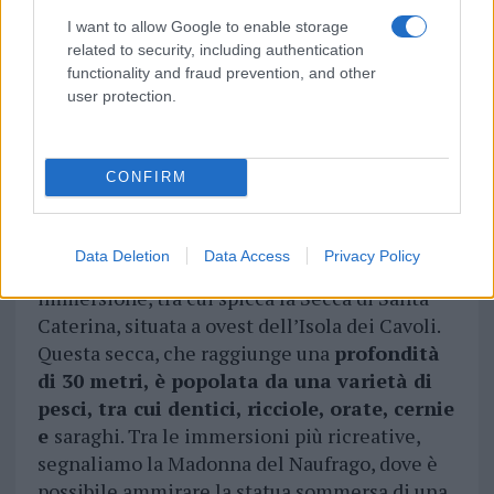
I want to allow Google to enable storage
related to security, including authentication
functionality and fraud prevention, and other
user protection.
CONFIRM
L’Area Marina di Capo Carbonara e Villasimius
è una tappa obbligata per gli amanti delle
Data Deletion
Data Access
Privacy Policy
immersioni. Qui si trovano più di 20 siti di
immersione, tra cui spicca la Secca di Santa
Caterina, situata a ovest dell’Isola dei Cavoli.
Questa secca, che raggiunge una
profondità
di 30 metri, è popolata da una varietà di
pesci, tra cui dentici, ricciole, orate, cernie
e
saraghi. Tra le immersioni più ricreative,
segnaliamo la Madonna del Naufrago, dove è
possibile ammirare la statua sommersa di una