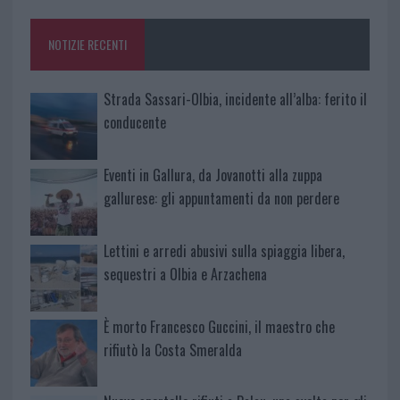
o
r
st
A
o
p
NOTIZIE RECENTI
k
p
Strada Sassari-Olbia, incidente all’alba: ferito il
conducente
Eventi in Gallura, da Jovanotti alla zuppa
gallurese: gli appuntamenti da non perdere
Lettini e arredi abusivi sulla spiaggia libera,
sequestri a Olbia e Arzachena
È morto Francesco Guccini, il maestro che
rifiutò la Costa Smeralda