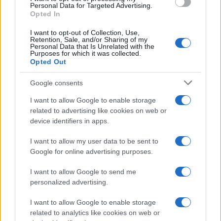
Personal Data for Targeted Advertising.
Opted In
I want to opt-out of Collection, Use,
Retention, Sale, and/or Sharing of my
Personal Data that Is Unrelated with the
Purposes for which it was collected.
Opted Out
Google consents
I want to allow Google to enable storage
related to advertising like cookies on web or
Vuoi rimuovere le pubblicità nazionali?
device identifiers in apps.
I want to allow my user data to be sent to
Puoi abbonarti a
soli € 1,10 al mese
Google for online advertising purposes.
cliccando
qui
I want to allow Google to send me
Sei già abbonato?
personalized advertising.
I want to allow Google to enable storage
Puoi effettuare l'accesso andando nella
related to analytics like cookies on web or