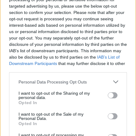
Regione Sardegna – Assessorato al turismo,
targeted advertising by us, please use the below opt-out
artigianato e commercio.
section to confirm your selection. Please note that after your
opt-out request is processed you may continue seeing
interest-based ads based on personal information utilized by
us or personal information disclosed to third parties prior to
your opt-out. You may separately opt-out of the further
disclosure of your personal information by third parties on the
IAB’s list of downstream participants. This information may
Il video.
also be disclosed by us to third parties on the
IAB’s List of
Downstream Participants
that may further disclose it to other
third parties.
Please note that this website/app uses one or more Google
Personal Data Processing Opt Outs
services and may gather and store information including but
not limited to your visit or usage behaviour. You may click to
I want to opt-out of the Sharing of my
personal data.
grant or deny consent to Google and its third-party tags to
Opted In
use your data for below specified purposes in below Google
consent section.
I want to opt-out of the Sale of my
Personal Data.
Opted In
I want to opt-out of processing my