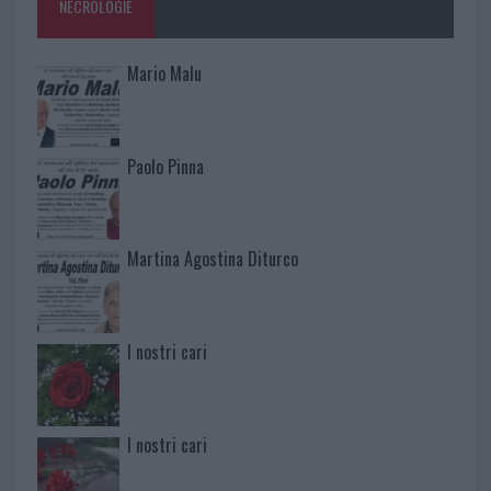
NECROLOGIE
Mario Malu
Paolo Pinna
Martina Agostina Diturco
I nostri cari
I nostri cari