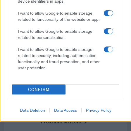
sezione
Login
dal menù del sito o
device identifiers in apps.
cliccando
qui
I want to allow Google to enable storage
related to functionality of the website or app.
TEMI:
Antica Sardegna
I want to allow Google to enable storage
Archeologia Preistorica Sardegna
related to personalization.
Archeologia Sardegna
Notizie Sardegna
Nuraghe
I want to allow Google to enable storage
Nuraghi
Preistoria Sardegna
related to security, including authentication
Primi Insediamenti Sardegna
Sardegna Preistoria
functionality and fraud prevention, and other
Storia Sardegna
user protection.
Condividi l'articolo
CONFIRM
F
T
Pi
W
S
a
w
n
h
h
ce
it
te
at
a
Data Deletion
Data Access
Privacy Policy
Articolo precedente
b
te
re
s
re
Prossimo articolo