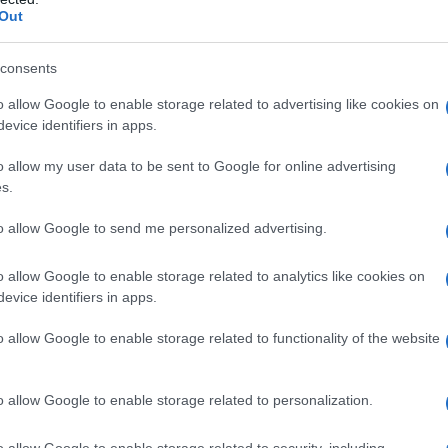
Out
consents
azionali?
o allow Google to enable storage related to advertising like cookies on
evice identifiers in apps.
 mese
cliccando
qui
o allow my user data to be sent to Google for online advertising
s.
to allow Google to send me personalized advertising.
do nella sezione
Login
dal menù del sito o
o allow Google to enable storage related to analytics like cookies on
evice identifiers in apps.
o allow Google to enable storage related to functionality of the website
orto Rotondo Calcio
San Teodoro Calcio
eale?
o allow Google to enable storage related to personalization.
gram di GalluraOggi.it
o allow Google to enable storage related to security, including