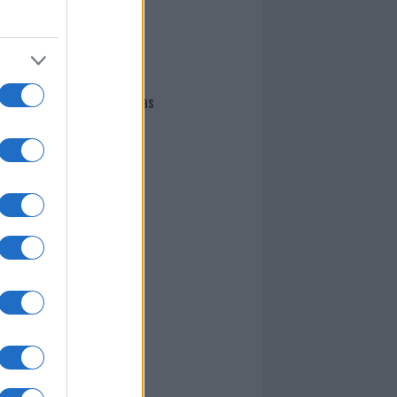
I nostri cari
Giovannimaria Cabras