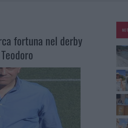
HE IL CENTRO ACCOGLIENZA MINORI CHIUDE
RO SPACCIO E DEGRADO: ESPLODE LA PROTESTA
SCEGLIERE LA SOLUZIONE IDEALE PER LA CASA E L’UFFICIO
NOT
KEND A OLBIA E IN GALLURA
rca fortuna nel derby
n Teodoro