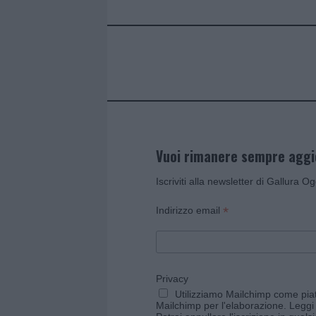
o
r
st
A
o
p
k
p
Vuoi rimanere sempre agg
Iscriviti alla newsletter di Gallura O
*
Indirizzo email
Privacy
Utilizziamo Mailchimp come piatt
Mailchimp per l'elaborazione.
Leggi 