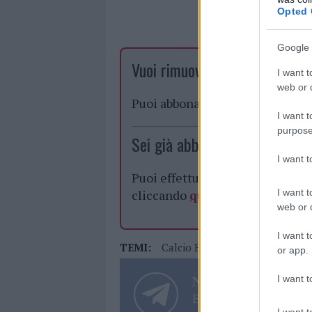
Opted 
Google 
Vuoi rimuovere le pubblicità n
I want t
web or d
Puoi abbonarti a
soli € 1,10 al
I want t
purpose
Sei già abbonato?
I want 
Puoi effettuare l'accesso andan
I want t
cliccando
qui
web or d
I want t
TEMI:
Calcio Eccellenza Sardegna
P
or app.
Notizie in tempo r
I want t
Entra nel canale tele
I want t