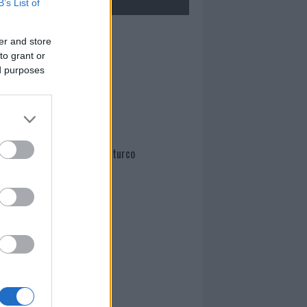
B’s List of
Mario Malu
er and store
to grant or
ed purposes
Paolo Pinna
Martina Agostina Diturco
I nostri cari
I nostri cari