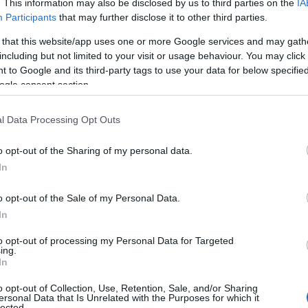
. This information may also be disclosed by us to third parties on the
IA
 a terra e noi dovremo essere pronti a trovare
Participants
that may further disclose it to other third parties.
 that this website/app uses one or more Google services and may gath
including but not limited to your visit or usage behaviour. You may click 
o generale della squadra: “Nelle ultime gare è
 to Google and its third-party tags to use your data for below specifi
oco – afferma – i risultati, evidentemente,
ogle consent section.
 nel palleggio. Inoltre il
lungo lavoro
ica inizia a dare i suoi frutti.
Domenica
l Data Processing Opt Outs
 una squadra equilibrata e capace di offrire una
obbiamo illuderci, il nostro sarà un cammino
o opt-out of the Sharing of my personal data.
are impreparati quando arriveranno altri
In
o opt-out of the Sale of my Personal Data.
ndo ha avuto tanto anche dai suoi
In
on piglio da veterani
: “E’ importante che
to opt-out of processing my Personal Data for Targeted
ga – spesso giocano in tre o quattro
ing.
to che devono conquistarsi minutaggio a
In
enti. Sia chi parte dal primo minuto che chi
o opt-out of Collection, Use, Retention, Sale, and/or Sharing
ributo”.
ersonal Data that Is Unrelated with the Purposes for which it
lected.