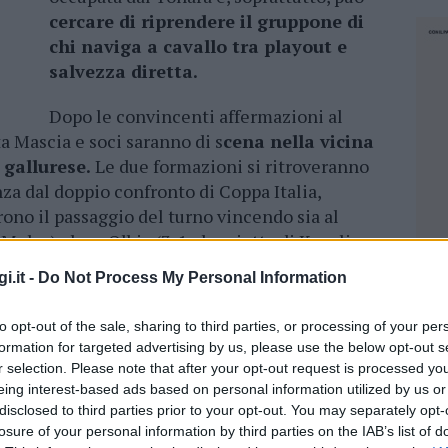
cercare di riprendere il gruppone di
chi naviga a cavallo tra playout e
salvezza diretta.
Dopo le convincenti affermazioni al
ta Mascia e soci saranno di s
cena nella vicina
 gallurese.
Le due formazioni si ritroveranno
nza dal doppio confronto di Coppa Italia,
rono il passaggio del turno vincendo sia al
ulas) che a Olbia (3-1, doppietta di Kozeli e
atori). “Sarà un’altra storia rispetto ad allora –
i.it -
Do Not Process My Personal Information
resentavano con una sola settimana di
a squadra che è stata poi largamente rivista in
to opt-out of the sale, sharing to third parties, or processing of your per
rie non devono in alcun modo condizionarci”.
formation for targeted advertising by us, please use the below opt-out s
utile servirà allora un Porto Rotondo simile
r selection. Please note that after your opt-out request is processed y
’ di campionato
: “Non possiamo prescindere
eing interest-based ads based on personal information utilized by us or
disclosed to third parties prior to your opt-out. You may separately opt-
ue il tecnico – senza questi ingredienti siamo
losure of your personal information by third parties on the IAB’s list of
l San Teodoro è una squadra ben allenata e abile
NEC