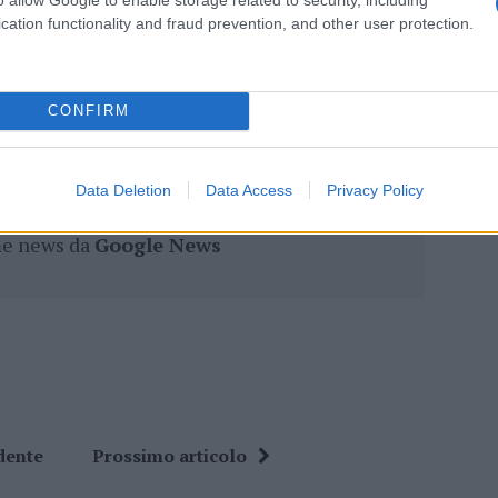
cation functionality and fraud prevention, and other user protection.
lazioni, i tuoi video e le tue foto
CONFIRM
ro +39 345 356 7512
Data Deletion
Data Access
Privacy Policy
ime news da
Google News
dente
Prossimo articolo