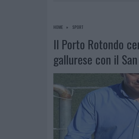
7 AGOSTO 2026
|
CALANGIANUS, DOPO LE POLEMIC
7 AGOSTO 2026
|
OLBIA, DIVIETO DI SOSTA CONT
7 AGOSTO 2026
|
PAUSA CAFFÈ IMPECCABILE: COME 
HOME
SPORT
7 AGOSTO 2026
|
LE PREVISIONI METEO PER IL WEE
Il Porto Rotondo ce
gallurese con il Sa