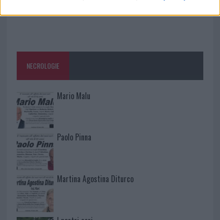
NECROLOGIE
Mario Malu
Paolo Pinna
Martina Agostina Diturco