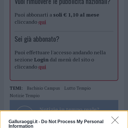
Vuoi rimuovere le pubblicità nazionali?
Puoi abbonarti a
soli € 1,10 al mese
cliccando
qui
Sei già abbonato?
Puoi effettuare l'accesso andando nella
sezione
Login
dal menù del sito o
cliccando
qui
TEMI:
Bachisio Campus
Lutto Tempio
Notizie Tempio
Notizie in tempo reale?
Entra nel canale telegram di
Galluraoggi.it -
Do Not Process My Personal
GalluraOggi.it
Information