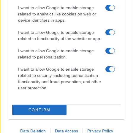
I want to allow Google to enable storage
Monte Pino, via i cancelli del cantiere: la Gallura
related to analytics like cookies on web or
ritrova la strada
device identifiers in apps.
I want to allow Google to enable storage
Nuovi stalli residenti a Palau, il Comune
related to functionality of the website or app.
completa l’iter
I want to allow Google to enable storage
related to personalization.
Film internazionale, casting per comparse in
I want to allow Google to enable storage
Costa Smeralda
related to security, including authentication
functionality and fraud prevention, and other
Porto Rotondo ospita la grande sfida della vela
user protection.
nell’estate 2026
CONFIRM
Data Deletion
Data Access
Privacy Policy