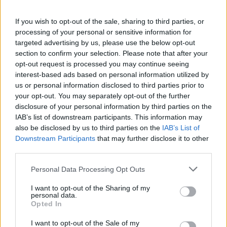
If you wish to opt-out of the sale, sharing to third parties, or
processing of your personal or sensitive information for
Inviaci le tue segnalazioni,
targeted advertising by us, please use the below opt-out
section to confirm your selection. Please note that after your
i tuoi video e le tue foto
opt-out request is processed you may continue seeing
Su WhatsApp al numero +39
interest-based ads based on personal information utilized by
345 356 7512
us or personal information disclosed to third parties prior to
your opt-out. You may separately opt-out of the further
disclosure of your personal information by third parties on the
IAB’s list of downstream participants. This information may
also be disclosed by us to third parties on the
IAB’s List of
Ricevi le nostre ultime news
Downstream Participants
that may further disclose it to other
third parties.
da
Google News
Please note that this website/app uses one or more Google
Personal Data Processing Opt Outs
services and may gather and store information including but
not limited to your visit or usage behaviour. You may click to
I want to opt-out of the Sharing of my
personal data.
grant or deny consent to Google and its third-party tags to
Condividi l'articolo
Opted In
use your data for below specified purposes in below Google
consent section.
I want to opt-out of the Sale of my