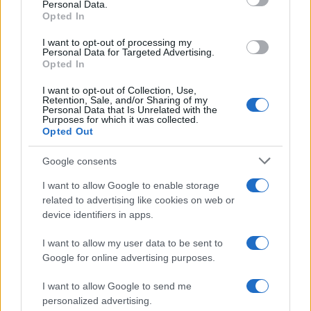
F
T
Pi
W
S
Personal Data.
a
w
n
h
h
Opted In
ce
it
te
at
a
I want to opt-out of processing my
Articolo precedente
Personal Data for Targeted Advertising.
b
te
re
s
re
Opted In
Prossimo articolo
o
r
st
A
I want to opt-out of Collection, Use,
Retention, Sale, and/or Sharing of my
o
p
Personal Data that Is Unrelated with the
Purposes for which it was collected.
NOTIZIE RECENTI
k
p
Opted Out
Google consents
Pausa caffè impeccabile: come scegliere la
soluzione ideale per la casa e l’ufficio
I want to allow Google to enable storage
related to advertising like cookies on web or
device identifiers in apps.
Monte Pino, la fine di un lungo dolore: storia e
rinascita della strada che segnò la Gallura
I want to allow my user data to be sent to
Google for online advertising purposes.
Raid nelle campagne di Berchidda, rischio per
I want to allow Google to send me
la rete elettrica
personalized advertising.