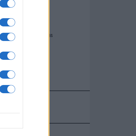
I nostri cari
Giovannimaria Cabras