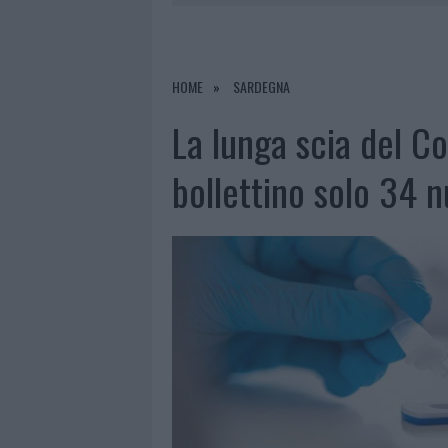
8 AGOSTO 2026
|
RISTORANTE DISTRUTTO DALLE F
7 AGOSTO 2026
|
LE PREVISIONI METEO PER IL WEE
7 AGOSTO 2026
|
MICHELLE HUNZIKER IN GALLURA,
HOME
SARDEGNA
8 AGOSTO 2026
|
INCENDIO NELLA NOTTE A OLBIA,
La lunga scia del Co
bollettino solo 34 n