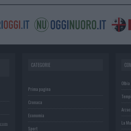
CATEGORIE
CO
Olbia
Prima pagina
Temp
Cronaca
Arza
Economia
La Ma
.com
Sport