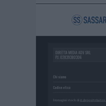
DIRETTA MEDIA ADV SRL
P.I. 02839380306
Chi siamo
Codice etico
Immagini stock di
it.depositphotos