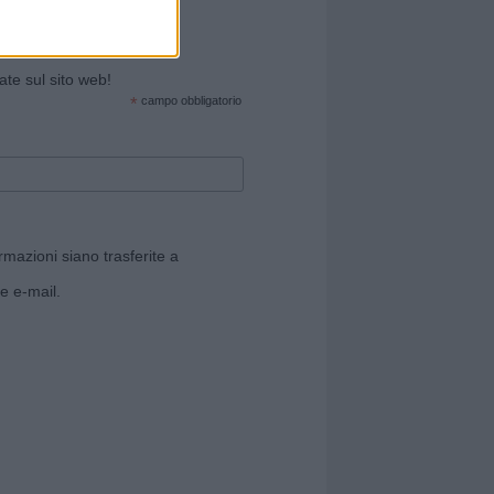
cate sul sito web!
*
campo obbligatorio
rmazioni siano trasferite a
e e-mail.