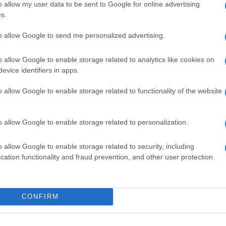
o allow my user data to be sent to Google for online advertising
s.
ime news da
Google News
to allow Google to send me personalized advertising.
o allow Google to enable storage related to analytics like cookies on
evice identifiers in apps.
o allow Google to enable storage related to functionality of the website
dente
Prossimo articolo
o allow Google to enable storage related to personalization.
o allow Google to enable storage related to security, including
cation functionality and fraud prevention, and other user protection.
Invia un Comunicato Stampa
|
Pubblicità
|
Segnala
CONFIRM