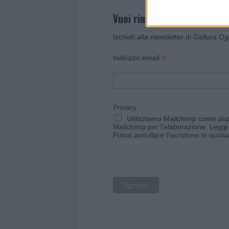
Vuoi rimanere sempre agg
Iscriviti alla newsletter di Gallura O
*
Indirizzo email
Privacy
Utilizziamo Mailchimp come piatt
Mailchimp per l'elaborazione.
Leggi 
Potrai annullare l'iscrizione in qual