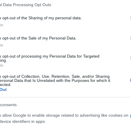
l Data Processing Opt Outs
do nella sezione
Login
dal menù del sito o
o opt-out of the Sharing of my personal data.
In
o opt-out of the Sale of my Personal Data.
na
Bollettino Covid
Casi Covid Sardegna
In
to opt-out of processing my Personal Data for Targeted
ing.
eale?
In
gram di GalluraOggi.it
o opt-out of Collection, Use, Retention, Sale, and/or Sharing
ersonal Data that Is Unrelated with the Purposes for which it
lected.
Out
lazioni, i tuoi video e le tue foto
consents
ro +39 345 356 7512
o allow Google to enable storage related to advertising like cookies on
evice identifiers in apps.