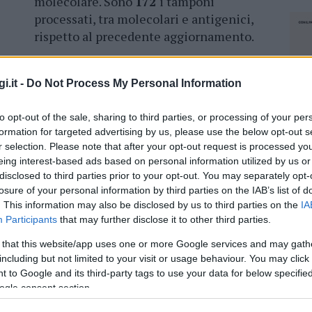
molecolare. Sono
172
i tamponi
processati, tra molecolari e antigenici,
rispetto al precedente aggiornamento.
Dall’ultimo bollettino della Regione
Sardegna risulta che nelle varie terapie
i.it -
Do Not Process My Personal Information
tre pazienti
ricoverati. Sono invece
75
quelli
to opt-out of the sale, sharing to third parties, or processing of your per
osiddetta area medica. Le persone costrette al
formation for targeted advertising by us, please use the below opt-out s
are sono
3.395
e, per fortuna, non risultano
r selection. Please note that after your opt-out request is processed y
eing interest-based ads based on personal information utilized by us or
disclosed to third parties prior to your opt-out. You may separately opt-
losure of your personal information by third parties on the IAB’s list of
. This information may also be disclosed by us to third parties on the
IA
Participants
that may further disclose it to other third parties.
azionali?
 that this website/app uses one or more Google services and may gath
including but not limited to your visit or usage behaviour. You may click 
 mese
cliccando
qui
 to Google and its third-party tags to use your data for below specifi
ogle consent section.
NEC