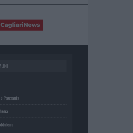
MUNI
io Pausania
chena
ddalena