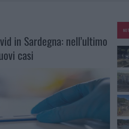
IAMME A LA MADDALENA, INCENDIO A MONTI D’À RENA
KEND A OLBIA E IN GALLURA
 BELLA ANCHE DAL VIVO: UN AMICO VIP SVELA COME FA
NOT
 A FUOCO DUE FURGONI
vid in Sardegna: nell’ultimo
uovi casi