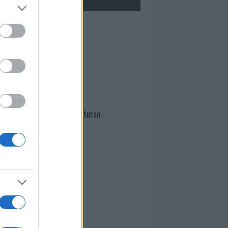
Mario Malu
Paolo Pinna
Martina Agostina Diturco
I nostri cari
I nostri cari