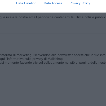
Data Deletion
Data Access
Privacy Policy
iornato?
ggi e ricevi le nostre email periodiche contenenti le ultime notizie pubbli
aforma di marketing. Iscrivendoti alla newsletter accetti che le tue info
qui l'informativa sulla privacy di Mailchimp
.
siasi momento facendo clic sul collegamento nel piè di pagina delle nostr