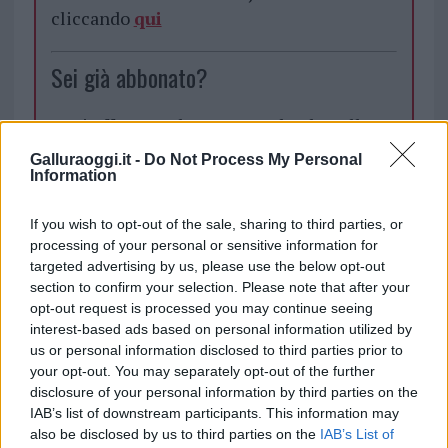
cliccando
qui
Sei già abbonato?
Puoi effettuare l'accesso andando nella
sezione
Login
dal menù del sito o
Galluraoggi.it -
Do Not Process My Personal
cliccando
qui
Information
If you wish to opt-out of the sale, sharing to third parties, or
processing of your personal or sensitive information for
TEMI:
Bernardo Demuro
Stadio Tempio
targeted advertising by us, please use the below opt-out
section to confirm your selection. Please note that after your
Inviaci le tue segnalazioni,
opt-out request is processed you may continue seeing
i tuoi video e le tue foto
interest-based ads based on personal information utilized by
Su WhatsApp al numero +39
us or personal information disclosed to third parties prior to
345 356 7512
your opt-out. You may separately opt-out of the further
disclosure of your personal information by third parties on the
IAB’s list of downstream participants. This information may
also be disclosed by us to third parties on the
IAB’s List of