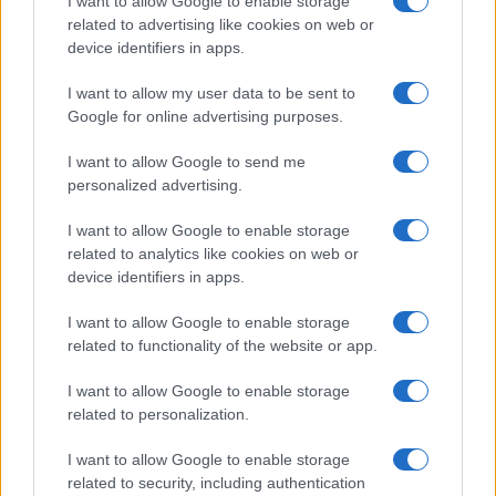
I want to allow Google to enable storage
b
te
re
s
re
Prossimo articolo
related to advertising like cookies on web or
o
r
st
A
device identifiers in apps.
o
p
I want to allow my user data to be sent to
NOTIZIE RECENTI
k
p
Google for online advertising purposes.
I want to allow Google to send me
Sangue, musica e solidarietà con Avis Olbia al
personalized advertising.
Delta Center
I want to allow Google to enable storage
related to analytics like cookies on web or
Meteo Olbia 9 agosto, temperature in calo
device identifiers in apps.
I want to allow Google to enable storage
related to functionality of the website or app.
Salmo finisce in ospedale a Catania, ma il tour
va avanti: “Sicilia, ci sono”
I want to allow Google to enable storage
related to personalization.
Jovanotti, Gabry Ponte e Alfa: Olbia ombelico del
I want to allow Google to enable storage
mondo per una notte
related to security, including authentication