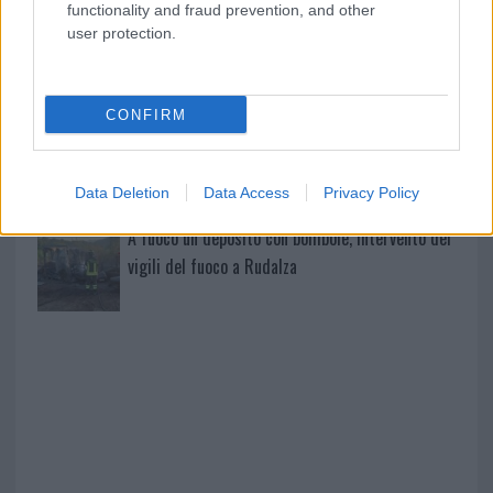
functionality and fraud prevention, and other
user protection.
Giorgia Meloni a La Maddalena, la vicesindaco:
“Orgoglio e discrezione per visita privata̶…
CONFIRM
Incendio nella notte a Olbia, a fuoco due furgoni
Data Deletion
Data Access
Privacy Policy
A fuoco un deposito con bombole, intervento dei
vigili del fuoco a Rudalza