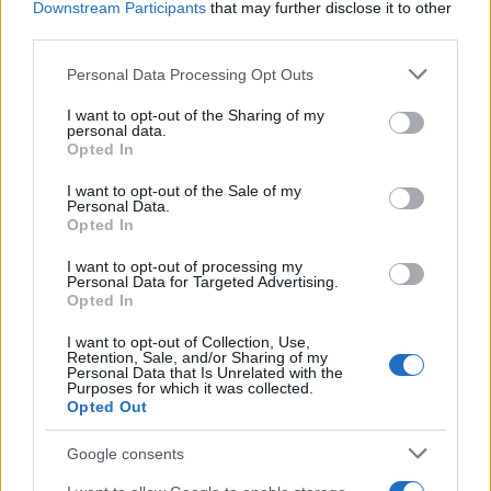
Downstream Participants
that may further disclose it to other
Notizie in tempo reale?
third parties.
Entra nel canale telegram di
Please note that this website/app uses one or more Google
Personal Data Processing Opt Outs
GalluraOggi.it
services and may gather and store information including but
not limited to your visit or usage behaviour. You may click to
I want to opt-out of the Sharing of my
personal data.
grant or deny consent to Google and its third-party tags to
Opted In
use your data for below specified purposes in below Google
consent section.
I want to opt-out of the Sale of my
Ricevi le nostre ultime news
Personal Data.
Opted In
da
Google News
I want to opt-out of processing my
Personal Data for Targeted Advertising.
Opted In
I want to opt-out of Collection, Use,
Condividi l'articolo
Retention, Sale, and/or Sharing of my
Personal Data that Is Unrelated with the
F
T
Pi
W
S
Purposes for which it was collected.
Opted Out
a
w
n
h
h
Google consents
ce
it
te
at
a
Articolo precedente