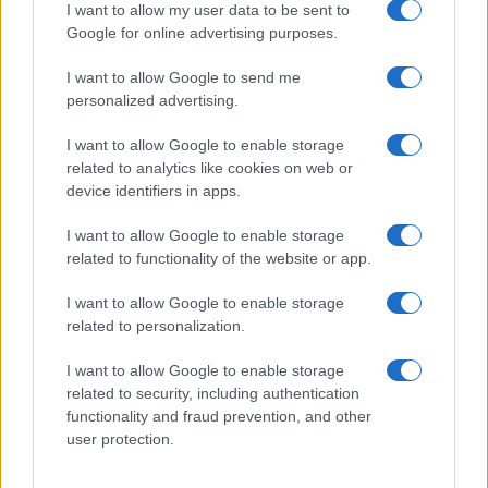
Controlli rafforzati in Costa Smeralda, 20
I want to allow my user data to be sent to
arresti e 135 denunce
Google for online advertising purposes.
I want to allow Google to send me
Tre milioni di euro dalla Provincia Gallura per
personalized advertising.
nuove aule nelle scuole di Olbia
I want to allow Google to enable storage
related to analytics like cookies on web or
Incidente sulla provinciale 125, paura tra Olbia e
device identifiers in apps.
Arzachena
I want to allow Google to enable storage
related to functionality of the website or app.
Incidente sulla strada provinciale ad Arzachena,
I want to allow Google to enable storage
un ferito
related to personalization.
I want to allow Google to enable storage
Sangue, musica e solidarietà con Avis Olbia al
related to security, including authentication
Delta Center
functionality and fraud prevention, and other
user protection.
Meteo Olbia 9 agosto, temperature in calo