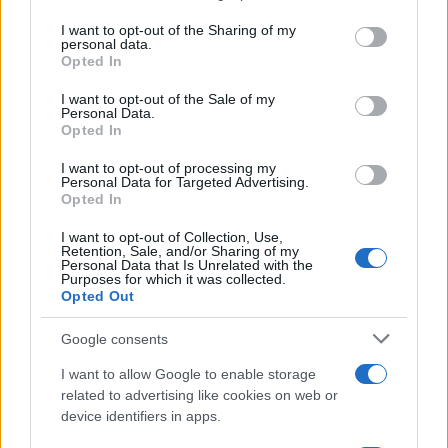
services and may gather and store information including but
not limited to your visit or usage behaviour. You may click to
I want to opt-out of the Sharing of my
Ricevi le nostre ultime news
personal data.
grant or deny consent to Google and its third-party tags to
Opted In
use your data for below specified purposes in below Google
da
Google News
consent section.
I want to opt-out of the Sale of my
Personal Data.
Opted In
Condividi l'articolo
I want to opt-out of processing my
Personal Data for Targeted Advertising.
Opted In
F
T
Pi
W
S
a
w
n
h
h
I want to opt-out of Collection, Use,
Retention, Sale, and/or Sharing of my
Personal Data that Is Unrelated with the
ce
it
te
at
a
Purposes for which it was collected.
Articolo precedente
Opted Out
b
te
re
s
re
Prossimo articolo
o
r
st
A
Google consents
o
p
I want to allow Google to enable storage
NOTIZIE RECENTI
related to advertising like cookies on web or
k
p
device identifiers in apps.