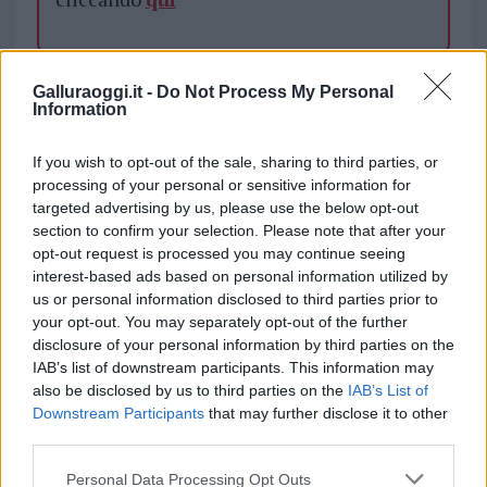
TEMI:
Ciro Grillo Processo
Processo Ciro Grillo
Galluraoggi.it -
Do Not Process My Personal
Violenza Sessuale
Violenza Sessuale Porto Cervo
Information
Inviaci le tue segnalazioni,
If you wish to opt-out of the sale, sharing to third parties, or
i tuoi video e le tue foto
processing of your personal or sensitive information for
targeted advertising by us, please use the below opt-out
Su WhatsApp al numero +39
section to confirm your selection. Please note that after your
345 356 7512
opt-out request is processed you may continue seeing
interest-based ads based on personal information utilized by
us or personal information disclosed to third parties prior to
your opt-out. You may separately opt-out of the further
disclosure of your personal information by third parties on the
Notizie in tempo reale?
IAB’s list of downstream participants. This information may
Entra nel canale telegram di
also be disclosed by us to third parties on the
IAB’s List of
GalluraOggi.it
Downstream Participants
that may further disclose it to other
third parties.
Please note that this website/app uses one or more Google
Personal Data Processing Opt Outs