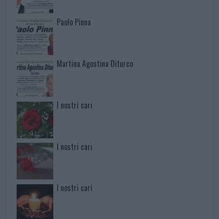
Paolo Pinna
Martina Agostina Diturco
I nostri cari
I nostri cari
I nostri cari