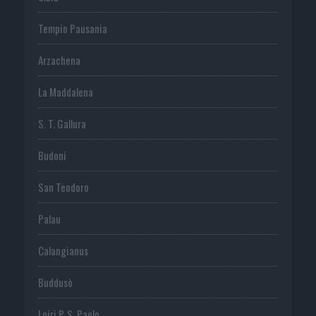
Tempio Pausania
Arzachena
La Maddalena
S. T. Gallura
Budoni
San Teodoro
Palau
Calangianus
Buddusò
Loiri P. S. Paolo