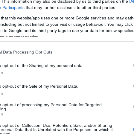
. This information may also be disclosed by us to third parties on the
IA
orzio Costa Smeralda
e ideata dal regista
Participants
that may further disclose it to other third parties.
orto di
Smeralda Holding
e del patrocinio
 that this website/app uses one or more Google services and may gath
une di Arzachena. L’assessora al Turismo
including but not limited to your visit or usage behaviour. You may click 
 entusiasmo l’iniziativa, sottolineando
 to Google and its third-party tags to use your data for below specifi
rimonio di salute e benessere del territorio. Un
ogle consent section.
rancesco Cossu
per la sua preziosa
l Data Processing Opt Outs
tità di Arzachena non solo come destinazione
o opt-out of the Sharing of my personal data.
e come un modello di turismo sostenibile.
In
sul benessere dei residenti. Questo risultato
 internazionale, ponendo Arzachena e la sua
o opt-out of the Sale of my Personal Data.
lobale su longevità e salute.
In
to opt-out of processing my Personal Data for Targeted
ing.
In
o opt-out of Collection, Use, Retention, Sale, and/or Sharing
azionali?
ersonal Data that Is Unrelated with the Purposes for which it
lected.