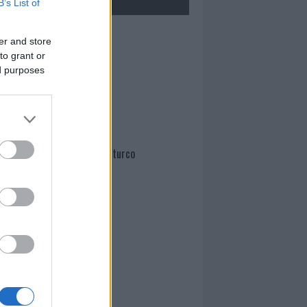
B’s List of
Mario Malu
er and store
to grant or
ed purposes
Paolo Pinna
Martina Agostina Diturco
I nostri cari
I nostri cari