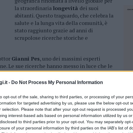
geografica rinomata a livello globale per
la straordinaria
longevità
dei suoi
abitanti. Questo traguardo, che celebra la
salute e la lunga vita della comunità, è
stato raggiunto grazie ad anni di
scrupolose ricerche storiche e
ottor
Gianni Pes
, uno dei massimi esperti
ne. Le sue ricerche hanno messo in luce che le
chena. Tra queste la genetica della popolazione
enessere, contribuiscono in modo significativo a
i.it -
Do Not Process My Personal Information
na
.
to opt-out of the sale, sharing to third parties, or processing of your per
da
è stato l’evento ideale per celebrare questo
formation for targeted advertising by us, please use the below opt-out s
azionale in nutrizione, genetica e medicina
r selection. Please note that after your opt-out request is processed y
er di Porto Cervo e Piazza Risorgimento ad
eing interest-based ads based on personal information utilized by us or
disclosed to third parties prior to your opt-out. You may separately opt-
iù recenti ricerche sulla longevità e sulle
losure of your personal information by third parties on the IAB’s list of
NEC