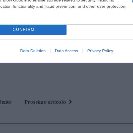
lazioni, i tuoi video e le tue foto
cation functionality and fraud prevention, and other user protection.
ro +39 345 356 7512
CONFIRM
ime news da
Google News
Data Deletion
Data Access
Privacy Policy
dente
Prossimo articolo