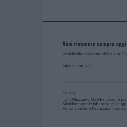
k
p
Vuoi rimanere sempre agg
Iscriviti alla newsletter di Gallura O
*
Indirizzo email
Privacy
Utilizziamo Mailchimp come piatt
Mailchimp per l'elaborazione.
Leggi 
Potrai annullare l'iscrizione in qual