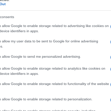
Out
 mese
cliccando
qui
consents
o allow Google to enable storage related to advertising like cookies on
evice identifiers in apps.
do nella sezione
Login
dal menù del sito o
o allow my user data to be sent to Google for online advertising
s.
to allow Google to send me personalized advertising.
ena
Consorzio Costa Smeralda
Francesco Cossu
gevity Arzachena
Longevity Fest Costa Smeralda
o allow Google to enable storage related to analytics like cookies on
evice identifiers in apps.
eale?
o allow Google to enable storage related to functionality of the website
gram di GalluraOggi.it
o allow Google to enable storage related to personalization.
o allow Google to enable storage related to security, including