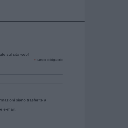
cate sul sito web!
*
campo obbligatorio
rmazioni siano trasferite a
e e-mail.