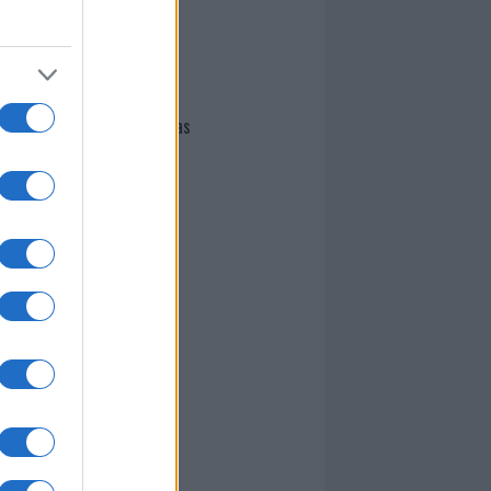
I nostri cari
Giovannimaria Cabras