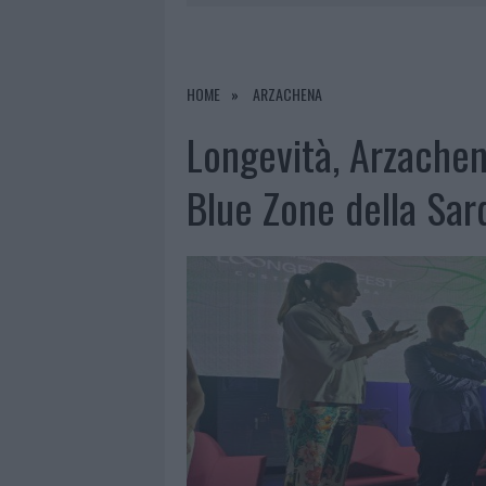
9 AGOSTO 2026
|
INCIDENTE SULLA PROVINCIALE 1
9 AGOSTO 2026
|
INCIDENTE SULLA STRADA PROVI
8 AGOSTO 2026
|
SANGUE, MUSICA E SOLIDARIETÀ 
HOME
ARZACHENA
9 AGOSTO 2026
|
CONTROLLI RAFFORZATI IN COST
Longevità, Arzachen
Blue Zone della Sa