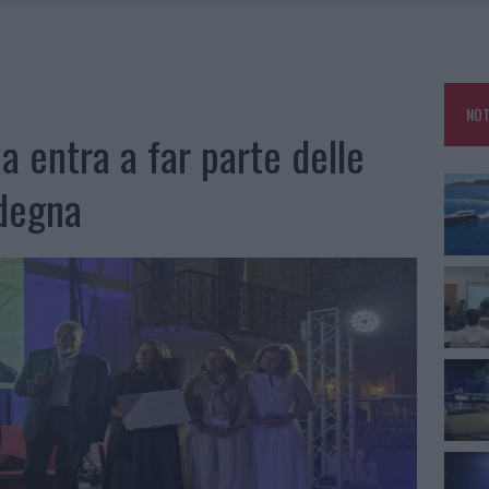
25, PAURA TRA OLBIA E ARZACHENA
NCIALE AD ARZACHENA, UN FERITO
CON AVIS OLBIA AL DELTA CENTER
NOT
A SMERALDA, 20 ARRESTI E 135 DENUNCE
a entra a far parte delle
rdegna