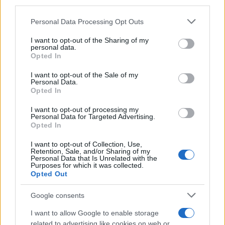
Su WhatsApp al numero +39
third parties.
345 356 7512
Please note that this website/app uses one or more Google
Personal Data Processing Opt Outs
services and may gather and store information including but
not limited to your visit or usage behaviour. You may click to
I want to opt-out of the Sharing of my
personal data.
grant or deny consent to Google and its third-party tags to
Opted In
use your data for below specified purposes in below Google
Ricevi le nostre ultime news
consent section.
I want to opt-out of the Sale of my
Personal Data.
Opted In
da
Google News
I want to opt-out of processing my
Personal Data for Targeted Advertising.
Opted In
Condividi l'articolo
I want to opt-out of Collection, Use,
Retention, Sale, and/or Sharing of my
F
T
Pi
W
S
Personal Data that Is Unrelated with the
Purposes for which it was collected.
a
w
n
h
h
Opted Out
ce
it
te
at
a
Articolo precedente
Google consents
b
te
re
s
re
Prossimo articolo
I want to allow Google to enable storage
o
r
st
A
related to advertising like cookies on web or