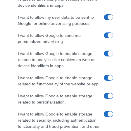
o
p
device identifiers in apps.
NOTIZIE RECENTI
k
p
I want to allow my user data to be sent to
Google for online advertising purposes.
Le previsioni meteo per il weekend a Olbia e in
I want to allow Google to send me
Gallura
personalized advertising.
I want to allow Google to enable storage
Michelle Hunziker in Gallura, bella anche dal
related to analytics like cookies on web or
vivo: un amico vip svela come fa
device identifiers in apps.
I want to allow Google to enable storage
Calangianus, dopo le polemiche il centro
related to functionality of the website or app.
accoglienza minori chiude
I want to allow Google to enable storage
related to personalization.
Olbia, divieto di sosta contro spaccio e degrado:
esplode la protesta
I want to allow Google to enable storage
related to security, including authentication
functionality and fraud prevention, and other
Pausa caffè impeccabile: come scegliere la