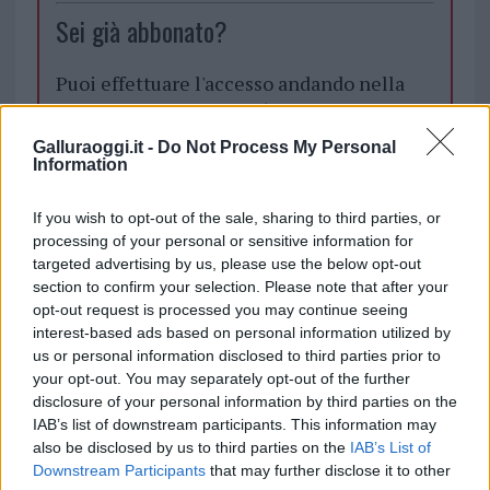
Sei già abbonato?
Puoi effettuare l'accesso andando nella
sezione
Login
dal menù del sito o
cliccando
qui
Galluraoggi.it -
Do Not Process My Personal
Information
TEMI:
Arzachena
If you wish to opt-out of the sale, sharing to third parties, or
processing of your personal or sensitive information for
targeted advertising by us, please use the below opt-out
Notizie in tempo reale?
section to confirm your selection. Please note that after your
Entra nel canale telegram di
opt-out request is processed you may continue seeing
GalluraOggi.it
interest-based ads based on personal information utilized by
us or personal information disclosed to third parties prior to
your opt-out. You may separately opt-out of the further
disclosure of your personal information by third parties on the
IAB’s list of downstream participants. This information may
Inviaci le tue segnalazioni,
also be disclosed by us to third parties on the
IAB’s List of
i tuoi video e le tue foto
Downstream Participants
that may further disclose it to other