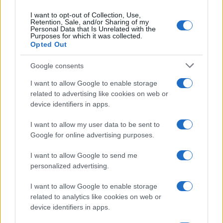
I want to opt-out of Collection, Use,
Retention, Sale, and/or Sharing of my
Personal Data that Is Unrelated with the
Purposes for which it was collected.
Paolo Pinna
Opted Out
Google consents
Martina Agostina Diturco
I want to allow Google to enable storage
related to advertising like cookies on web or
device identifiers in apps.
I nostri cari
I want to allow my user data to be sent to
Google for online advertising purposes.
I want to allow Google to send me
I nostri cari
personalized advertising.
I want to allow Google to enable storage
related to analytics like cookies on web or
I nostri cari
device identifiers in apps.