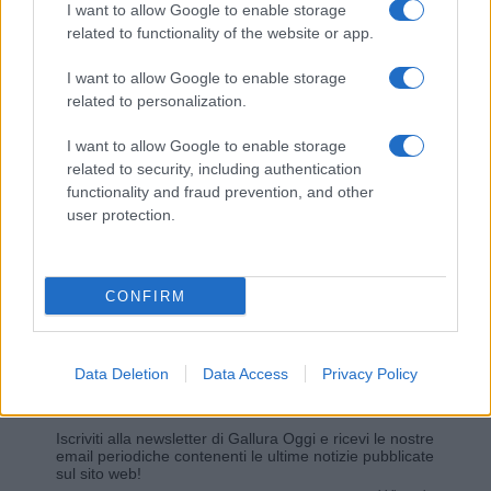
I want to allow Google to enable storage
related to functionality of the website or app.
Giovannimaria Cabras
I want to allow Google to enable storage
related to personalization.
I want to allow Google to enable storage
related to security, including authentication
functionality and fraud prevention, and other
user protection.
Invia un Comunicato Stampa
|
Pubblicità
|
Segnala
CONFIRM
Data Deletion
Data Access
Privacy Policy
Vuoi rimanere sempre aggiornato?
Iscriviti alla newsletter di Gallura Oggi e ricevi le nostre
email periodiche contenenti le ultime notizie pubblicate
sul sito web!