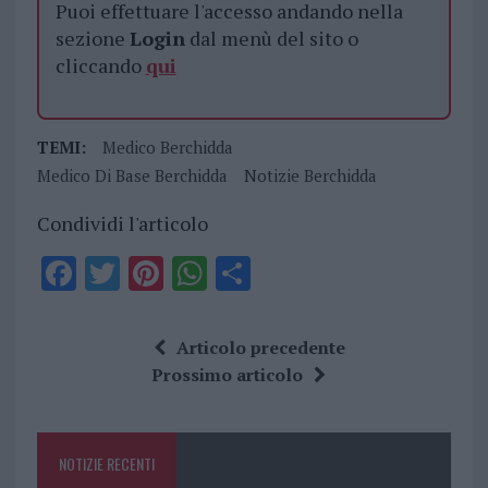
Puoi effettuare l'accesso andando nella
sezione
Login
dal menù del sito o
cliccando
qui
TEMI:
Medico Berchidda
Medico Di Base Berchidda
Notizie Berchidda
Condividi l'articolo
F
T
Pi
W
S
a
w
n
h
h
ce
it
te
at
a
Articolo precedente
b
te
re
s
re
Prossimo articolo
o
r
st
A
o
p
NOTIZIE RECENTI
k
p