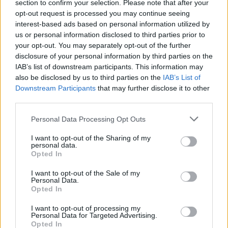
section to confirm your selection. Please note that after your
Allarme truffe a Berchidda, falsi incaricati
opt-out request is processed you may continue seeing
bussano alle porte
interest-based ads based on personal information utilized by
us or personal information disclosed to third parties prior to
your opt-out. You may separately opt-out of the further
Notre-Dame de Paris conquista Olbia, la prima
disclosure of your personal information by third parties on the
al Molo Brin è un successo
IAB’s list of downstream participants. This information may
also be disclosed by us to third parties on the
IAB’s List of
Downstream Participants
that may further disclose it to other
third parties.
Please note that this website/app uses one or more Google
Personal Data Processing Opt Outs
services and may gather and store information including but
not limited to your visit or usage behaviour. You may click to
I want to opt-out of the Sharing of my
personal data.
grant or deny consent to Google and its third-party tags to
Opted In
use your data for below specified purposes in below Google
consent section.
I want to opt-out of the Sale of my
Personal Data.
Opted In
NECROLOGIE
I want to opt-out of processing my
Personal Data for Targeted Advertising.
Mario Malu
Opted In