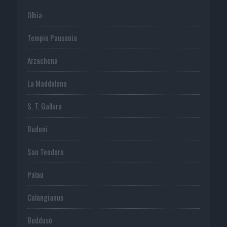
Olbia
Tempio Pausania
Arzachena
La Maddalena
S. T. Gallura
Budoni
San Teodoro
Palau
Calangianus
Buddusò