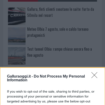
Gallura, finti clienti svuotano le suite: furto da
50mila nel resort
Meteo Olbia 7 agosto, sole e caldo tornano
protagonisti
Test tunnel Olbia: rampe chiuse ancora fino a
fine agosto
Aggius conquista la classifica delle mete più
amate dell’estate 2026
Galluraoggi.it -
Do Not Process My Personal
Information
Nuovi posti auto in via La Marmora, parcheggio
If you wish to opt-out of the sale, sharing to third parties, or
provvisorio a La Maddalena
processing of your personal or sensitive information for
targeted advertising by us, please use the below opt-out