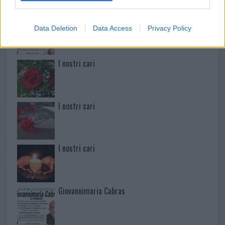
Martina Agostina Diturco
Data Deletion
Data Access
Privacy Policy
I nostri cari
I nostri cari
I nostri cari
Giovannimaria Cabras