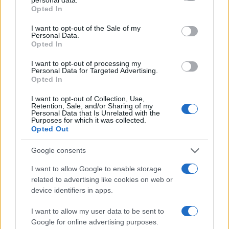
Andrea Mura conquista Palau: grande
grant or deny consent to Google and its third-party tags to
Opted In
partecipazione per il suo racconto
use your data for below specified purposes in below Google
consent section.
I want to opt-out of the Sale of my
Personal Data.
Calangianus, allarme sul centro accoglienza
Opted In
minori, Albieri: “Episodi gravissimi”
I want to opt-out of processing my
Personal Data for Targeted Advertising.
Opted In
Gallura, finti clienti svuotano le suite: furto da
50mila nel resort
I want to opt-out of Collection, Use,
Retention, Sale, and/or Sharing of my
Personal Data that Is Unrelated with the
Purposes for which it was collected.
Meteo Olbia 7 agosto, sole e caldo tornano
Opted Out
protagonisti
Google consents
I want to allow Google to enable storage
Test tunnel Olbia: rampe chiuse ancora fino a
related to advertising like cookies on web or
fine agosto
device identifiers in apps.
I want to allow my user data to be sent to
Aggius conquista la classifica delle mete più
Google for online advertising purposes.