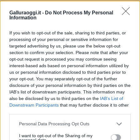
Metroman Sardegna
Notizie Costa Smeralda
Notizie Porto Cervo
Ricchi E Poveri
Galluraoggi.it -
Do Not Process My Personal
Information
Condividi l'articolo
If you wish to opt-out of the sale, sharing to third parties, or
F
T
Pi
W
S
processing of your personal or sensitive information for
targeted advertising by us, please use the below opt-out
a
w
n
h
h
section to confirm your selection. Please note that after your
ce
it
te
at
a
opt-out request is processed you may continue seeing
Articolo precedente
interest-based ads based on personal information utilized by
b
te
re
s
re
Prossimo articolo
us or personal information disclosed to third parties prior to
o
r
st
A
your opt-out. You may separately opt-out of the further
disclosure of your personal information by third parties on the
o
p
IAB’s list of downstream participants. This information may
NOTIZIE RECENTI
k
p
also be disclosed by us to third parties on the
IAB’s List of
Downstream Participants
that may further disclose it to other
third parties.
Incendi, a San Pasquale arriva il Campo Base:
l’inaugurazione
Please note that this website/app uses one or more Google
Personal Data Processing Opt Outs
services and may gather and store information including but
not limited to your visit or usage behaviour. You may click to
I want to opt-out of the Sharing of my
personal data.