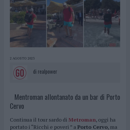
2 AGOSTO 2023
di
realpower
Mentroman allontanato da un bar di Porto
Cervo
Continua il tour sardo di
Metroman
, oggi ha
portato i “Ricchi e poveri ” a
Porto Cervo
, ma