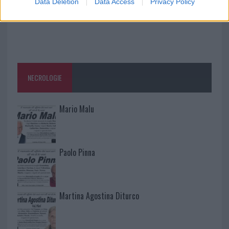
Data Deletion
Data Access
Privacy Policy
NECROLOGIE
Mario Malu
Paolo Pinna
Martina Agostina Diturco