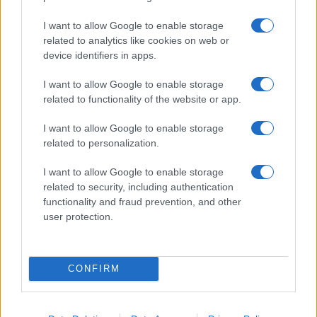
accoglienza minori chiude
I want to allow Google to enable storage
related to analytics like cookies on web or
Olbia, divieto di sosta contro spaccio e degrado:
device identifiers in apps.
esplode la protesta
I want to allow Google to enable storage
related to functionality of the website or app.
Pausa caffè impeccabile: come scegliere la
soluzione ideale per la casa e l’ufficio
I want to allow Google to enable storage
related to personalization.
Monte Pino, la fine di un lungo dolore: storia e
I want to allow Google to enable storage
rinascita della strada che segnò la Gallura
related to security, including authentication
functionality and fraud prevention, and other
user protection.
Raid nelle campagne di Berchidda, rischio per
la rete elettrica
CONFIRM