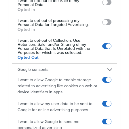
I want to opt-out of the Sale of my
F
T
Pi
W
S
Personal Data.
Opted In
a
w
n
h
h
I want to opt-out of processing my
ce
it
te
at
a
Personal Data for Targeted Advertising.
Articolo precedente
Opted In
b
te
re
s
re
Prossimo articolo
o
r
st
A
I want to opt-out of Collection, Use,
Retention, Sale, and/or Sharing of my
Personal Data that Is Unrelated with the
o
p
Purposes for which it was collected.
NOTIZIE RECENTI
Opted Out
k
p
Google consents
Le previsioni meteo per il weekend a Olbia e in
I want to allow Google to enable storage
Gallura
related to advertising like cookies on web or
device identifiers in apps.
Michelle Hunziker in Gallura, bella anche dal
I want to allow my user data to be sent to
vivo: un amico vip svela come fa
Google for online advertising purposes.
I want to allow Google to send me
Calangianus, dopo le polemiche il centro
personalized advertising.