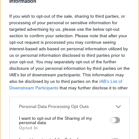
Su WhatsApp al numero +39
Information
345 356 7512
If you wish to opt-out of the sale, sharing to third parties, or
processing of your personal or sensitive information for
targeted advertising by us, please use the below opt-out
section to confirm your selection. Please note that after your
Notizie in tempo reale?
opt-out request is processed you may continue seeing
Entra nel canale telegram di
interest-based ads based on personal information utilized by
GalluraOggi.it
us or personal information disclosed to third parties prior to
your opt-out. You may separately opt-out of the further
disclosure of your personal information by third parties on the
IAB’s list of downstream participants. This information may
also be disclosed by us to third parties on the
IAB’s List of
Downstream Participants
that may further disclose it to other
Ricevi le nostre ultime news
third parties.
Please note that this website/app uses one or more Google
Personal Data Processing Opt Outs
da
Google News
services and may gather and store information including but
not limited to your visit or usage behaviour. You may click to
I want to opt-out of the Sharing of my
personal data.
grant or deny consent to Google and its third-party tags to
Opted In
Condividi l'articolo
use your data for below specified purposes in below Google
consent section.