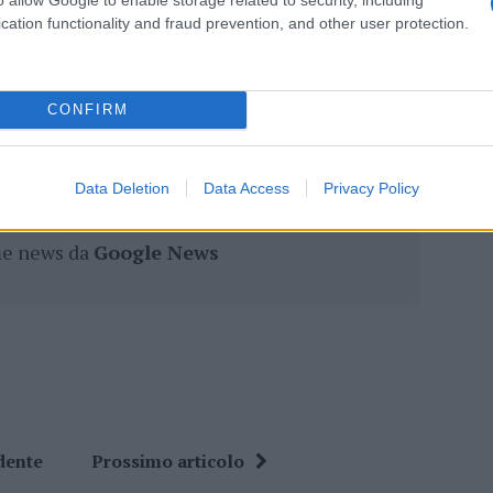
cation functionality and fraud prevention, and other user protection.
lazioni, i tuoi video e le tue foto
CONFIRM
ro +39 345 356 7512
Data Deletion
Data Access
Privacy Policy
ime news da
Google News
dente
Prossimo articolo