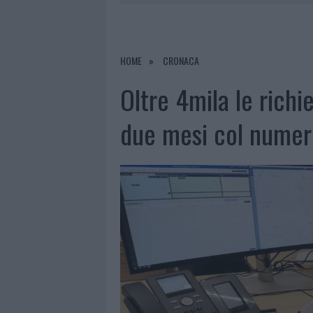
7 AGOSTO 2026
|
OLBIA, DIVIETO DI SOSTA CONT
7 AGOSTO 2026
|
PAUSA CAFFÈ IMPECCABILE: COME 
7 AGOSTO 2026
|
MONTE PINO, LA FINE DI UN LUN
HOME
CRONACA
7 AGOSTO 2026
|
MICHELLE HUNZIKER IN GALLURA,
Oltre 4mila le richie
due mesi col numer