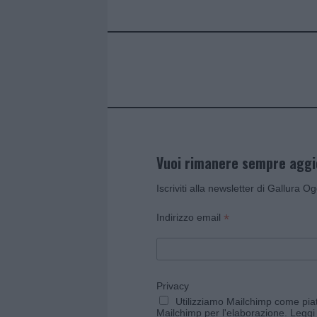
o
r
st
A
o
p
k
p
Vuoi rimanere sempre agg
Iscriviti alla newsletter di Gallura O
*
Indirizzo email
Privacy
Utilizziamo Mailchimp come piatt
Mailchimp per l'elaborazione.
Leggi 