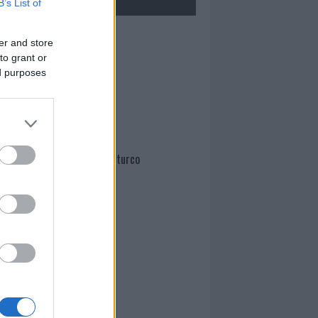
B’s List of
Mario Malu
er and store
to grant or
ed purposes
Paolo Pinna
Martina Agostina Diturco
I nostri cari
I nostri cari