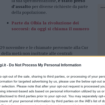
la sua sperimentazione,
è stato preso
d’assalto
per diverse richieste da parte
della popolazione.
Parte da Olbia la rivoluzione dei
soccorsi: da oggi si chiama il numero
il 29 novembre e le chiamate pervenute alla Cur
iù della metà non inoltrate alle centrali
hé inappropriate e gestite direttamente dagli
oltrate,
il 49,4 % sono state gestite dal
i.it -
Do Not Process My Personal Information
%
dalle forze dell’ordine e la restante
9,35%).
to opt-out of the sale, sharing to third parties, or processing of your per
formation for targeted advertising by us, please use the below opt-out s
r selection. Please note that after your opt-out request is processed y
r dal prossimo 31 gennaio sarà già possibile
eing interest-based ads based on personal information utilized by us or
re U
” collegata alla Cur Nue 112, che consente
disclosed to third parties prior to your opt-out. You may separately opt-
rgenza con il contestuale
invio della
losure of your personal information by third parties on the IAB’s list of
NEC
Modalità che grazie all’opzione chat o