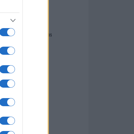
I nostri cari
Giovannimaria Cabras