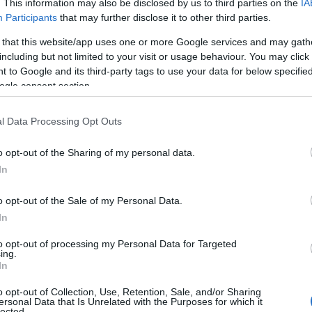
. This information may also be disclosed by us to third parties on the
IA
persone con disabilità
.
Participants
that may further disclose it to other third parties.
 that this website/app uses one or more Google services and may gath
ella Sardegna.
including but not limited to your visit or usage behaviour. You may click 
 to Google and its third-party tags to use your data for below specifi
eguerà, attivando il servizio, dal 14 febbraio,
ogle consent section.
 dal 28 febbraio nei Distretti 070, 0781
. A
ardi e i turisti potranno avere come unico
l Data Processing Opt Outs
nza, il numero 1-1-2 (uno-uno-due).
o opt-out of the Sharing of my personal data.
lla chiamata di emergenza, la principale forza
In
me nelle aspettative, nella localizzazione
orsi
. La nuova tecnologia sta permettendo a
o opt-out of the Sale of my Personal Data.
, vigili del fuoco e capitaneria di intervenire
in
In
 veloce rispetto al passato. Infine il servizio di
to opt-out of processing my Personal Data for Targeted
traduzione, da molteplici lingue e in tempo
ing.
In
o opt-out of Collection, Use, Retention, Sale, and/or Sharing
ersonal Data that Is Unrelated with the Purposes for which it
lected.