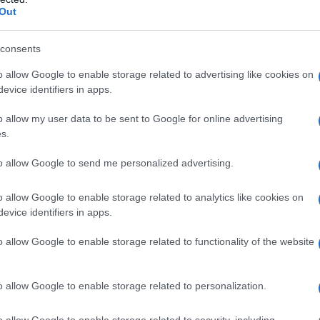
Out
azionali?
consents
 mese
cliccando
qui
o allow Google to enable storage related to advertising like cookies on
evice identifiers in apps.
o allow my user data to be sent to Google for online advertising
s.
do nella sezione
Login
dal menù del sito o
to allow Google to send me personalized advertising.
o allow Google to enable storage related to analytics like cookies on
evice identifiers in apps.
eri Olbia
Notizie Olbia
ro Unico Olbia
Policia Olbia
Soccorso Olbia
o allow Google to enable storage related to functionality of the website
o allow Google to enable storage related to personalization.
eale?
gram di GalluraOggi.it
o allow Google to enable storage related to security, including