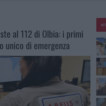
RO SPACCIO E DEGRADO: ESPLODE LA PROTESTA
SCEGLIERE LA SOLUZIONE IDEALE PER LA CASA E L’UFFICIO
GO DOLORE: STORIA E RINASCITA DELLA STRADA CHE SEGNÒ LA GALLURA
NOT
 BELLA ANCHE DAL VIVO: UN AMICO VIP SVELA COME FA
ste al 112 di Olbia: i primi
o unico di emergenza