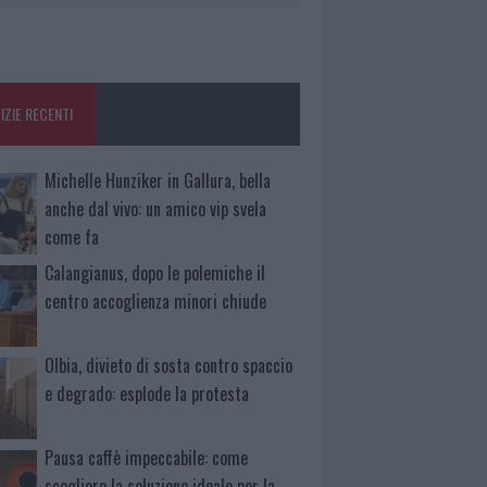
IZIE RECENTI
Michelle Hunziker in Gallura, bella
anche dal vivo: un amico vip svela
come fa
Calangianus, dopo le polemiche il
centro accoglienza minori chiude
Olbia, divieto di sosta contro spaccio
e degrado: esplode la protesta
Pausa caffè impeccabile: come
scegliere la soluzione ideale per la