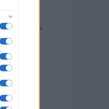
I nostri cari
Giovannimaria Cabras