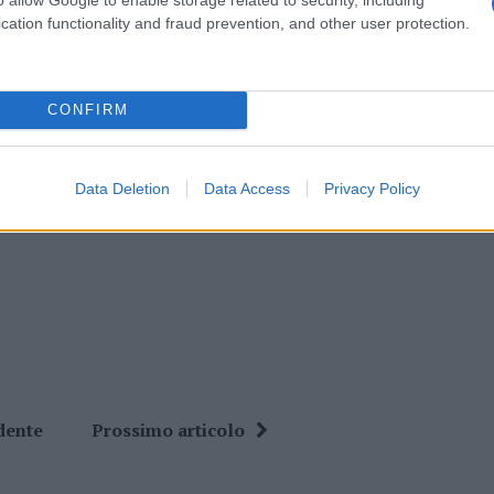
cation functionality and fraud prevention, and other user protection.
 mese
cliccando
qui
CONFIRM
do nella sezione
Login
dal menù del sito o
Data Deletion
Data Access
Privacy Policy
dente
Prossimo articolo