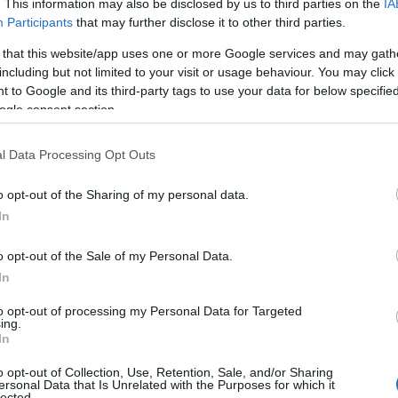
. This information may also be disclosed by us to third parties on the
IA
 di depurazione in esercizio. Stiamo seguendo
Participants
that may further disclose it to other third parties.
raverso il
migliore trattamento delle acque
 that this website/app uses one or more Google services and may gath
fini irrigui, contribuendo ad alleviare i
including but not limited to your visit or usage behaviour. You may click 
ll’acqua.
Il recupero e il riuso delle acque
 to Google and its third-party tags to use your data for below specifi
alida risposta all’emergenza idrica che
ogle consent section.
l’amministratore unico di Abbanoa, Alessandro
l Data Processing Opt Outs
to come il laboratorio analisi interno esegua le
o opt-out of the Sharing of my personal data.
 microbiologiche nel rispetto delle metodiche
In
conformità dei servizi erogati (acque reflue)
a normativa in materia. L’attività di analisi sulle
o opt-out of the Sale of my Personal Data.
i una
struttura laboratorio multi-sito
In
 applica in tutte e tre le sedi stesse
to opt-out of processing my Personal Data for Targeted
ollo sul processo di campionamento e
ing.
In
 a garanzia dell’affidabilità dei dati analitici
ilasciate nell’ambiente.
o opt-out of Collection, Use, Retention, Sale, and/or Sharing
ersonal Data that Is Unrelated with the Purposes for which it
lected.