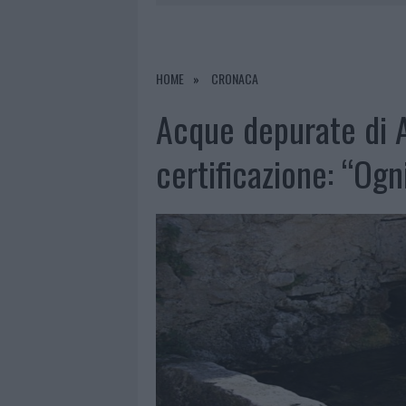
5 AGOSTO 2026
|
ESCE DI STRADA 
6 AGOSTO 2026
|
NUOVO SPORTELLO RIFIUTI A PAL
6 AGOSTO 2026
|
MIGLIORI AGENZIE PER L’ATTESTA
HOME
CRONACA
DELLE PRATICHE
Acque depurate di A
5 AGOSTO 2026
|
“SUL FILO DEL DISCORSO”: SOLD
certificazione: “Ogn