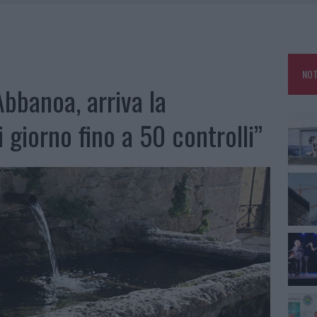
CON L’AUTO AD ARZACHENA: FERITO IL CONDUCENTE
AU, UNA SVOLTA PER GLI UTENTI
ZIONE SOA IN ITALIA: LISTA DELLE 4 REALTÀ PIÙ EFFICIENTI NELLA GESTIONE
NOT
bbanoa, arriva la
 OUT AD OLBIA PER IL READING SU ATZENI
i giorno fino a 50 controlli”