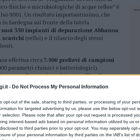
o-fisiche e microbiologiche di acque reflue” è
 Iso 9001. Un risultato importantissimo, che
 in Sardegna sul fronte della tutela
 suoi 350 impianti di depurazione Abbanoa
 scarichi
(reflui) e il rilascio degli stessi
lenti.
noa effettua circa
7.500 prelievi di campioni
00 parametri chimici e batteriologici)
terno, per l’esecuzione dei controlli sulla
’ambiente. Le acque di scarico sono oggetto di
i.it -
Do Not Process My Personal Information
ondo. Da qui l’importanza della qualità stessa
nte. Data la scarsità di acqua a disposizione, il
to opt-out of the sale, sharing to third parties, or processing of your per
rata, e di conseguenza del riuso, è oggi
formation for targeted advertising by us, please use the below opt-out s
qualificare gli impianti di depurazione
r selection. Please note that after your opt-out request is processed y
duzione di una risorsa che possa essere
eing interest-based ads based on personal information utilized by us or
disclosed to third parties prior to your opt-out. You may separately opt-
e è oggi una strada obbligata. “Nel 2018
losure of your personal information by third parties on the IAB’s list of
lle fasi di riutilizzo dell’acqua affinata in
NEC