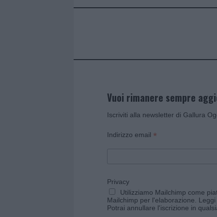
o
r
st
A
o
p
k
p
Vuoi rimanere sempre agg
Iscriviti alla newsletter di Gallura O
*
Indirizzo email
Privacy
Utilizziamo Mailchimp come piatt
Mailchimp per l'elaborazione.
Leggi 
Potrai annullare l'iscrizione in qual