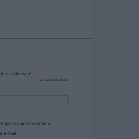
cate sul sito web!
*
campo obbligatorio
rmazioni siano trasferite a
e e-mail.