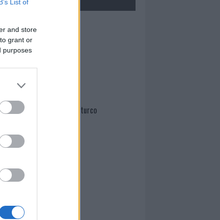
B’s List of
Mario Malu
er and store
to grant or
ed purposes
Paolo Pinna
Martina Agostina Diturco
I nostri cari
I nostri cari