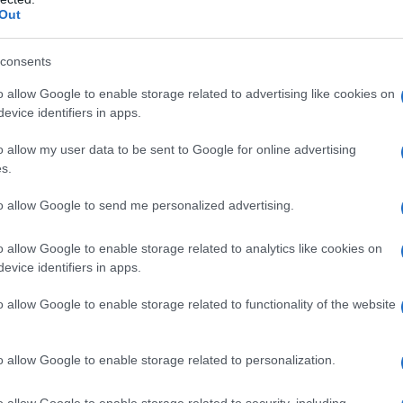
rtificazione sulle acque depurate arriva dopo
Out
va coinvolto tutti i laboratori Abbanoa. A
ete, il Gestore effettua infatti circa 17.000
consents
eterminare circa 300.000 parametri chimici e
o allow Google to enable storage related to advertising like cookies on
i giorno vengono eseguiti fino a 50 controlli a
evice identifiers in apps.
’intera filiera del processo:
verificano la
llo stato della potabilizzazione e delle
o allow my user data to be sent to Google for online advertising
ogiche del prodotto in distribuzione
, il tutto
s.
a a ciascuno di noi. Un aspetto che merita
to allow Google to send me personalized advertising.
era che la Sardegna, a differenza delle altre
rezza per l’85% da invasi artificiali che spesso
o allow Google to enable storage related to analytics like cookies on
l’acqua. Acqua grezza che necessita di
evice identifiers in apps.
ù delicati rispetto a quanto avviene in altre
i
45 potabilizzatori presenti in Sardegna,
o allow Google to enable storage related to functionality of the website
ile.
o allow Google to enable storage related to personalization.
azionali?
o allow Google to enable storage related to security, including