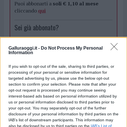
Puoi abbonarti a
soli € 1,10 al mese
cliccando
qui
Sei già abbonato?
Puoi effettuare l'accesso andando nella
sezione
Login
dal menù del sito o
Galluraoggi.it -
Do Not Process My Personal
Information
cliccando
qui
If you wish to opt-out of the sale, sharing to third parties, or
processing of your personal or sensitive information for
TEMI:
Guardia Di Finanza
targeted advertising by us, please use the below opt-out
section to confirm your selection. Please note that after your
Notizie in tempo reale?
opt-out request is processed you may continue seeing
Entra nel canale telegram di
interest-based ads based on personal information utilized by
us or personal information disclosed to third parties prior to
GalluraOggi.it
your opt-out. You may separately opt-out of the further
disclosure of your personal information by third parties on the
IAB’s list of downstream participants. This information may
also be disclosed by us to third parties on the
IAB’s List of