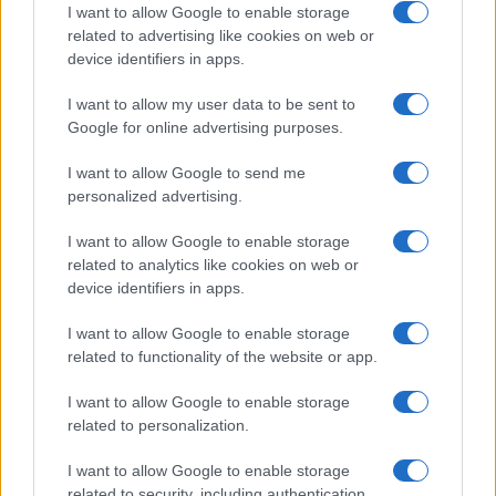
ce
it
te
at
a
Articolo precedente
I want to allow Google to enable storage
b
te
re
s
re
Prossimo articolo
related to advertising like cookies on web or
device identifiers in apps.
o
r
st
A
o
p
I want to allow my user data to be sent to
NOTIZIE RECENTI
Google for online advertising purposes.
k
p
I want to allow Google to send me
Le previsioni meteo per il weekend a Olbia e in
personalized advertising.
Gallura
I want to allow Google to enable storage
related to analytics like cookies on web or
Michelle Hunziker in Gallura, bella anche dal
device identifiers in apps.
vivo: un amico vip svela come fa
I want to allow Google to enable storage
related to functionality of the website or app.
Calangianus, dopo le polemiche il centro
I want to allow Google to enable storage
accoglienza minori chiude
related to personalization.
Olbia, divieto di sosta contro spaccio e degrado:
I want to allow Google to enable storage
related to security, including authentication