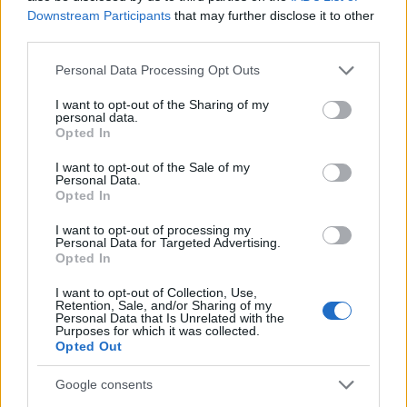
Inviaci le tue segnalazioni,
Downstream Participants
that may further disclose it to other
third parties.
i tuoi video e le tue foto
Su WhatsApp al numero +39
Please note that this website/app uses one or more Google
Personal Data Processing Opt Outs
345 356 7512
services and may gather and store information including but
not limited to your visit or usage behaviour. You may click to
I want to opt-out of the Sharing of my
personal data.
grant or deny consent to Google and its third-party tags to
Opted In
use your data for below specified purposes in below Google
consent section.
I want to opt-out of the Sale of my
Personal Data.
Ricevi le nostre ultime news
Opted In
I want to opt-out of processing my
da
Google News
Personal Data for Targeted Advertising.
Opted In
I want to opt-out of Collection, Use,
Retention, Sale, and/or Sharing of my
Condividi l'articolo
Personal Data that Is Unrelated with the
Purposes for which it was collected.
F
T
Pi
W
S
Opted Out
a
w
n
h
h
Google consents