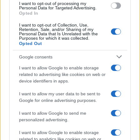
I want to opt-out of processing my
Personal Data for Targeted Advertising.
Sangue, musica e solidarietà con Avis Olbia al
Opted In
Delta Center
I want to opt-out of Collection, Use,
Retention, Sale, and/or Sharing of my
Personal Data that Is Unrelated with the
Meteo Olbia 9 agosto, temperature in calo
Purposes for which it was collected.
Opted Out
Google consents
Salmo finisce in ospedale a Catania, ma il tour
I want to allow Google to enable storage
va avanti: “Sicilia, ci sono”
related to advertising like cookies on web or
device identifiers in apps.
I want to allow my user data to be sent to
Google for online advertising purposes.
I want to allow Google to send me
personalized advertising.
I want to allow Google to enable storage
related to analytics like cookies on web or