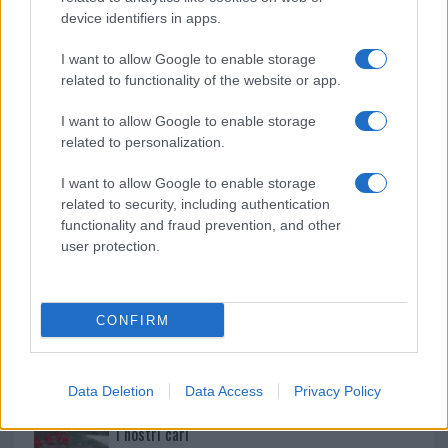
device identifiers in apps.
NECROLOGIE
I want to allow Google to enable storage
related to functionality of the website or app.
Mario Malu
I want to allow Google to enable storage
related to personalization.
Paolo Pinna
I want to allow Google to enable storage
related to security, including authentication
functionality and fraud prevention, and other
user protection.
Martina Agostina Diturco
CONFIRM
I nostri cari
Data Deletion
Data Access
Privacy Policy
I nostri cari