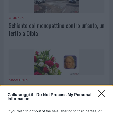
CRONACA
Schianto col monopattino contro un’auto, un
ferito a Olbia
ARZACHENA
Arzachena piange la scomparsa di una
giovane madre di 43 anni
Galluraoggi.it -
Do Not Process My Personal
Information
If you wish to opt-out of the sale, sharing to third parties, or