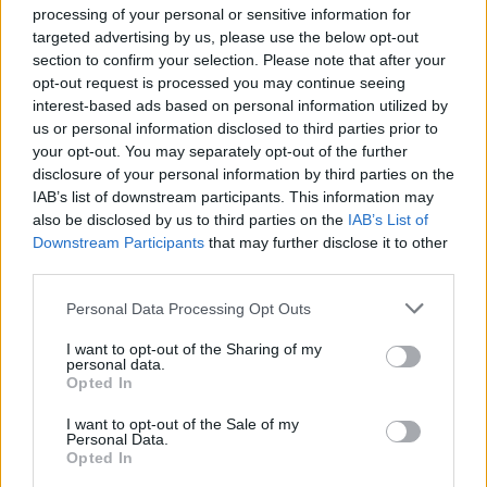
1
2
3
…
2.836
»
processing of your personal or sensitive information for
targeted advertising by us, please use the below opt-out
section to confirm your selection. Please note that after your
NOTIZIE RECENTI
opt-out request is processed you may continue seeing
interest-based ads based on personal information utilized by
us or personal information disclosed to third parties prior to
Controlli rafforzati in Costa Smeralda, 20
your opt-out. You may separately opt-out of the further
disclosure of your personal information by third parties on the
arresti e 135 denunce
IAB’s list of downstream participants. This information may
also be disclosed by us to third parties on the
IAB’s List of
Tre milioni di euro dalla Provincia Gallura per
Downstream Participants
that may further disclose it to other
third parties.
nuove aule nelle scuole di Olbia
Please note that this website/app uses one or more Google
Personal Data Processing Opt Outs
services and may gather and store information including but
Incidente sulla provinciale 125, paura tra Olbia e
not limited to your visit or usage behaviour. You may click to
I want to opt-out of the Sharing of my
Arzachena
personal data.
grant or deny consent to Google and its third-party tags to
Opted In
use your data for below specified purposes in below Google
consent section.
Incidente sulla strada provinciale ad Arzachena,
I want to opt-out of the Sale of my
Personal Data.
un ferito
Opted In