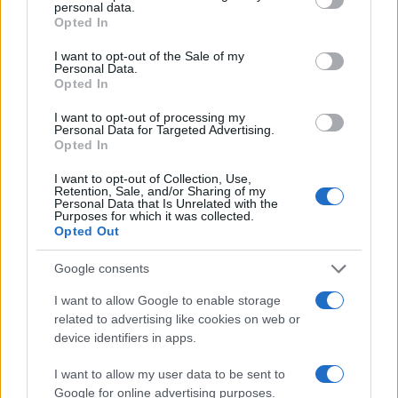
personal data.
grant or deny consent to Google and its third-party tags to
da
Google News
Opted In
use your data for below specified purposes in below Google
consent section.
I want to opt-out of the Sale of my
Personal Data.
Opted In
Condividi l'articolo
F
T
Pi
W
S
I want to opt-out of processing my
Personal Data for Targeted Advertising.
Opted In
a
w
n
h
h
ce
it
te
at
a
I want to opt-out of Collection, Use,
Articolo precedente
Retention, Sale, and/or Sharing of my
b
te
re
s
re
Personal Data that Is Unrelated with the
Prossimo articolo
Purposes for which it was collected.
o
r
st
A
Opted Out
o
p
Google consents
NOTIZIE RECENTI
k
p
I want to allow Google to enable storage
related to advertising like cookies on web or
Sangue, musica e solidarietà con Avis Olbia al
device identifiers in apps.
Delta Center
I want to allow my user data to be sent to
Google for online advertising purposes.