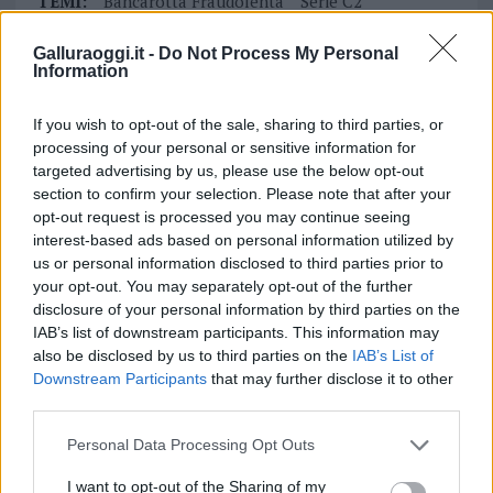
TEMI:
Bancarotta Fraudolenta
Serie C2
Tribunale Di Tempio
Galluraoggi.it -
Do Not Process My Personal
Information
Inviaci le tue segnalazioni,
i tuoi video e le tue foto
If you wish to opt-out of the sale, sharing to third parties, or
Su WhatsApp al numero +39
processing of your personal or sensitive information for
345 356 7512
targeted advertising by us, please use the below opt-out
section to confirm your selection. Please note that after your
opt-out request is processed you may continue seeing
interest-based ads based on personal information utilized by
us or personal information disclosed to third parties prior to
Notizie in tempo reale?
your opt-out. You may separately opt-out of the further
Entra nel canale telegram di
disclosure of your personal information by third parties on the
GalluraOggi.it
IAB’s list of downstream participants. This information may
also be disclosed by us to third parties on the
IAB’s List of
Downstream Participants
that may further disclose it to other
third parties.
Please note that this website/app uses one or more Google
Personal Data Processing Opt Outs
Ricevi le nostre ultime news
services and may gather and store information including but
not limited to your visit or usage behaviour. You may click to
I want to opt-out of the Sharing of my