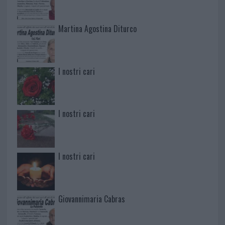
Martina Agostina Diturco
I nostri cari
I nostri cari
I nostri cari
Giovannimaria Cabras