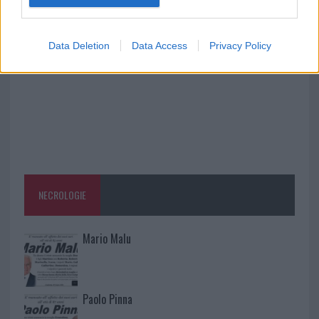
vigili del fuoco a Rudalza
Data Deletion
Data Access
Privacy Policy
NECROLOGIE
Mario Malu
Paolo Pinna