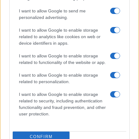
Meteo Olbia 9 agosto, temperature in calo
I want to allow Google to send me
personalized advertising.
I want to allow Google to enable storage
Salmo finisce in ospedale a Catania, ma il tour
related to analytics like cookies on web or
va avanti: “Sicilia, ci sono”
device identifiers in apps.
I want to allow Google to enable storage
Jovanotti, Gabry Ponte e Alfa: Olbia ombelico del
related to functionality of the website or app.
mondo per una notte
I want to allow Google to enable storage
related to personalization.
Giorgia Meloni a La Maddalena, la vicesindaco:
“Orgoglio e discrezione per visita privata̶…
I want to allow Google to enable storage
related to security, including authentication
functionality and fraud prevention, and other
Incendio nella notte a Olbia, a fuoco due furgoni
user protection.
A fuoco un deposito con bombole, intervento dei
CONFIRM