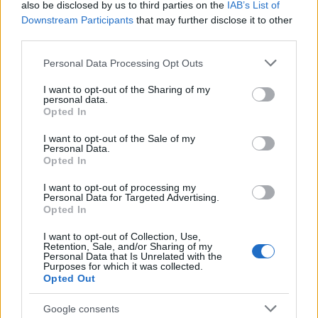
Puoi abbonarti a
soli € 1,10 al mese
also be disclosed by us to third parties on the
IAB’s List of
Downstream Participants
that may further disclose it to other
cliccando
qui
third parties.
Sei già abbonato?
Please note that this website/app uses one or more Google
Personal Data Processing Opt Outs
services and may gather and store information including but
not limited to your visit or usage behaviour. You may click to
I want to opt-out of the Sharing of my
Puoi effettuare l'accesso andando nella
personal data.
grant or deny consent to Google and its third-party tags to
Opted In
sezione
Login
dal menù del sito o
use your data for below specified purposes in below Google
cliccando
qui
consent section.
I want to opt-out of the Sale of my
Personal Data.
Opted In
I want to opt-out of processing my
TEMI:
Arrestato Droga Olbia
Arrestato Olbia
Personal Data for Targeted Advertising.
Droga Olbia
Notizie Olbia
Procura Tempio
Opted In
I want to opt-out of Collection, Use,
Notizie in tempo reale?
Retention, Sale, and/or Sharing of my
Personal Data that Is Unrelated with the
Entra nel canale telegram di
Purposes for which it was collected.
GalluraOggi.it
Opted Out
Google consents