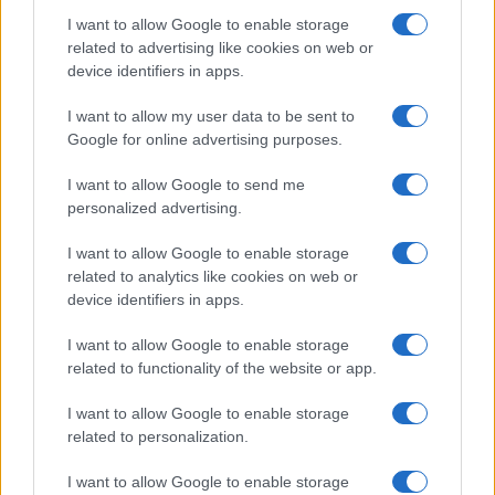
I want to allow Google to enable storage
Inviaci le tue segnalazioni,
related to advertising like cookies on web or
i tuoi video e le tue foto
device identifiers in apps.
Su WhatsApp al numero +39
I want to allow my user data to be sent to
345 356 7512
Google for online advertising purposes.
I want to allow Google to send me
personalized advertising.
Ricevi le nostre ultime news
I want to allow Google to enable storage
related to analytics like cookies on web or
device identifiers in apps.
da
Google News
I want to allow Google to enable storage
related to functionality of the website or app.
Condividi l'articolo
I want to allow Google to enable storage
related to personalization.
F
T
Pi
W
S
a
w
n
h
h
I want to allow Google to enable storage