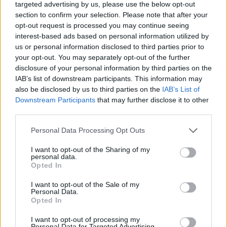
minori, Albieri: “Episodi gravissimi”
targeted advertising by us, please use the below opt-out
section to confirm your selection. Please note that after your
opt-out request is processed you may continue seeing
Gallura, finti clienti svuotano le suite: furto da
interest-based ads based on personal information utilized by
50mila nel resort
us or personal information disclosed to third parties prior to
your opt-out. You may separately opt-out of the further
disclosure of your personal information by third parties on the
Meteo Olbia 7 agosto, sole e caldo tornano
IAB’s list of downstream participants. This information may
protagonisti
also be disclosed by us to third parties on the
IAB’s List of
Downstream Participants
that may further disclose it to other
third parties.
Please note that this website/app uses one or more Google
Personal Data Processing Opt Outs
services and may gather and store information including but
not limited to your visit or usage behaviour. You may click to
I want to opt-out of the Sharing of my
personal data.
grant or deny consent to Google and its third-party tags to
Opted In
use your data for below specified purposes in below Google
consent section.
I want to opt-out of the Sale of my
Personal Data.
Opted In
NECROLOGIE
I want to opt-out of processing my
Personal Data for Targeted Advertising.