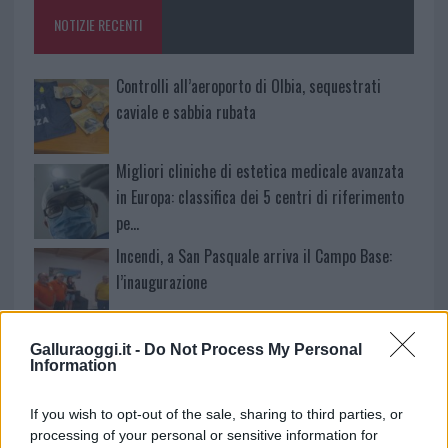
o
p
NOTIZIE RECENTI
k
p
Controlli all’aeroporto di Olbia, sequestrati
caviale e sabbia rubata
Migliori cliniche di estetica medicale avanzata
in Europa: classifica dei 5 centri di riferimento
pe…
Incendi, a San Pasquale arriva il Campo Base:
l’inaugurazione
Andrea Mura conquista Palau: grande
Galluraoggi.it -
Do Not Process My Personal
partecipazione per il suo racconto
Information
If you wish to opt-out of the sale, sharing to third parties, or
Calangianus, allarme sul centro accoglienza
processing of your personal or sensitive information for