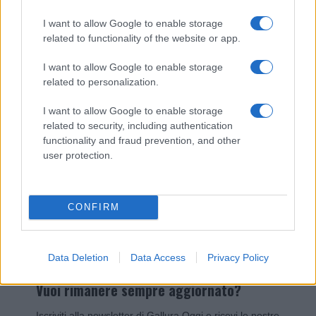
I nostri cari
I want to allow Google to enable storage
related to functionality of the website or app.
I want to allow Google to enable storage
Giovannimaria Cabras
related to personalization.
I want to allow Google to enable storage
related to security, including authentication
functionality and fraud prevention, and other
user protection.
Invia un Comunicato Stampa
|
Pubblicità
|
Segnala
CONFIRM
Data Deletion
Data Access
Privacy Policy
Vuoi rimanere sempre aggiornato?
Iscriviti alla newsletter di Gallura Oggi e ricevi le nostre