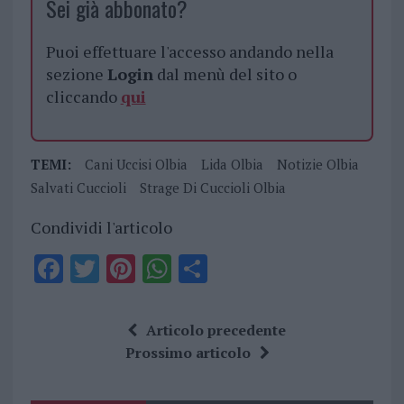
Sei già abbonato?
Puoi effettuare l'accesso andando nella
sezione
Login
dal menù del sito o
cliccando
qui
TEMI:
Cani Uccisi Olbia
Lida Olbia
Notizie Olbia
Salvati Cuccioli
Strage Di Cuccioli Olbia
Condividi l'articolo
F
T
Pi
W
S
a
w
n
h
h
ce
it
te
at
a
Articolo precedente
b
te
re
s
re
Prossimo articolo
o
r
st
A