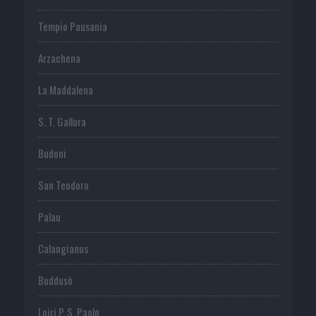
Tempio Pausania
Arzachena
La Maddalena
S. T. Gallura
Budoni
San Teodoro
Palau
Calangianus
Buddusò
Loiri P. S. Paolo