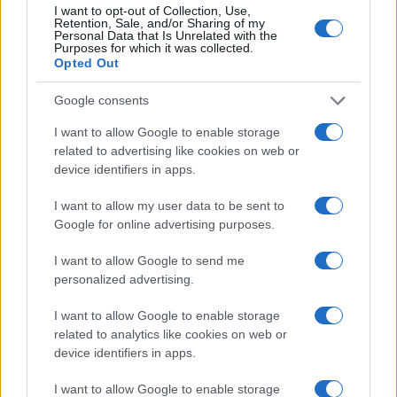
I want to opt-out of Collection, Use,
Retention, Sale, and/or Sharing of my
Ricevi le nostre ultime news
Personal Data that Is Unrelated with the
Purposes for which it was collected.
Opted Out
da
Google News
Google consents
I want to allow Google to enable storage
Condividi l'articolo
related to advertising like cookies on web or
device identifiers in apps.
F
T
Pi
W
S
I want to allow my user data to be sent to
a
w
n
h
h
Google for online advertising purposes.
ce
it
te
at
a
Articolo precedente
I want to allow Google to send me
b
te
re
s
re
Prossimo articolo
personalized advertising.
o
r
st
A
I want to allow Google to enable storage
o
p
related to analytics like cookies on web or
NOTIZIE RECENTI
k
p
device identifiers in apps.
I want to allow Google to enable storage