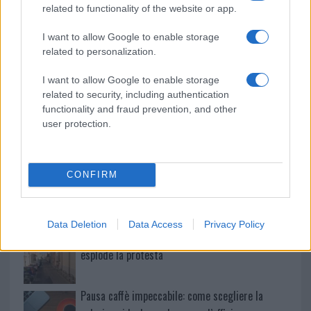
Ristorante distrutto dalle fiamme a La
related to functionality of the website or app.
Maddalena, incendio a Monti d’à rena
I want to allow Google to enable storage
related to personalization.
Le previsioni meteo per il weekend a Olbia e in
Gallura
I want to allow Google to enable storage
related to security, including authentication
functionality and fraud prevention, and other
Michelle Hunziker in Gallura, bella anche dal
user protection.
vivo: un amico vip svela come fa
CONFIRM
Calangianus, dopo le polemiche il centro
accoglienza minori chiude
Data Deletion
Data Access
Privacy Policy
Olbia, divieto di sosta contro spaccio e degrado:
esplode la protesta
Pausa caffè impeccabile: come scegliere la