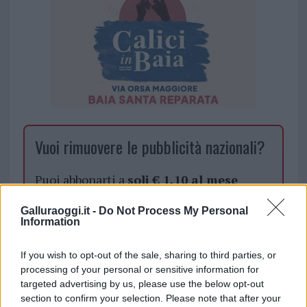
Vuoi rimuovere le pubblicità nazionali?
Puoi abbonarti a
soli € 1,10 al mese
cliccando
qui
Galluraoggi.it -
Do Not Process My Personal
Information
Sei già abbonato?
If you wish to opt-out of the sale, sharing to third parties, or
Puoi effettuare l'accesso andando nella
processing of your personal or sensitive information for
targeted advertising by us, please use the below opt-out
sezione
Login
dal menù del sito o
section to confirm your selection. Please note that after your
cliccando
qui