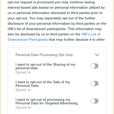
opt-out request is processed you may continue seeing
interest-based ads based on personal information utilized by
us or personal information disclosed to third parties prior to
TEMI:
Evasione Cagliari
your opt-out. You may separately opt-out of the further
disclosure of your personal information by third parties on the
Guardia Di Finanza Di Cagliari
IAB’s list of downstream participants. This information may
also be disclosed by us to third parties on the
IAB’s List of
Notizie in tempo reale?
Downstream Participants
that may further disclose it to other
Entra nel canale telegram di
third parties.
GalluraOggi.it
Please note that this website/app uses one or more Google
Personal Data Processing Opt Outs
services and may gather and store information including but
not limited to your visit or usage behaviour. You may click to
I want to opt-out of the Sharing of my
personal data.
grant or deny consent to Google and its third-party tags to
Opted In
Inviaci le tue segnalazioni,
use your data for below specified purposes in below Google
consent section.
i tuoi video e le tue foto
I want to opt-out of the Sale of my
Personal Data.
Su WhatsApp al numero +39
Opted In
345 356 7512
I want to opt-out of processing my
Personal Data for Targeted Advertising.
Opted In