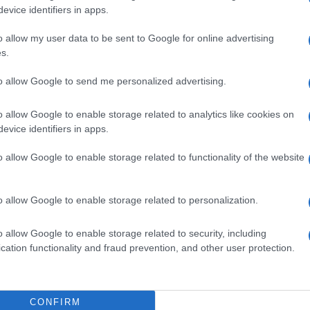
gram di GalluraOggi.it
evice identifiers in apps.
o allow my user data to be sent to Google for online advertising
s.
to allow Google to send me personalized advertising.
ime news da
Google News
o allow Google to enable storage related to analytics like cookies on
evice identifiers in apps.
o allow Google to enable storage related to functionality of the website
o allow Google to enable storage related to personalization.
dente
Prossimo articolo
o allow Google to enable storage related to security, including
cation functionality and fraud prevention, and other user protection.
CONFIRM
Invia un Comunicato Stampa
|
Pubblicità
|
Segnala