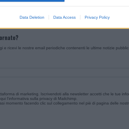
Data Deletion
Data Access
Privacy Policy
iornato?
ggi e ricevi le nostre email periodiche contenenti le ultime notizie pubbli
aforma di marketing. Iscrivendoti alla newsletter accetti che le tue info
qui l'informativa sulla privacy di Mailchimp
.
siasi momento facendo clic sul collegamento nel piè di pagina delle nostr