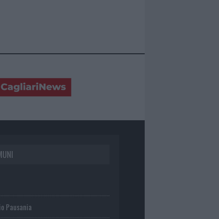
MUNI
io Pausania