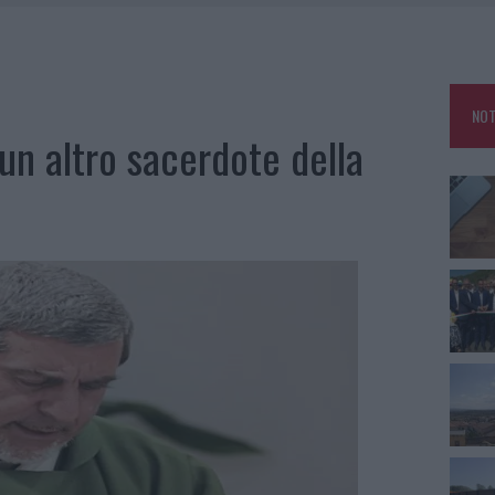
DDA, RISCHIO PER LA RETE ELETTRICA
L CANTIERE: LA GALLURA RITROVA LA STRADA
NOT
U, IL COMUNE COMPLETA L’ITER
un altro sacerdote della
SCEGLIERE LA SOLUZIONE IDEALE PER LA CASA E L’UFFICIO