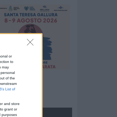
sonal or
ection to
ou may
 personal
out of the
 downstream
B’s List of
er and store
to grant or
ROLOGIE
ed purposes