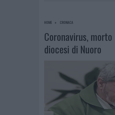
LA GALLURA
7 AGOSTO 2026
|
RAID NELLE CAMPAGNE DI BERCHI
7 AGOSTO 2026
|
MONTE PINO, VIA I CANCELLI DE
HOME
CRONACA
7 AGOSTO 2026
|
NUOVI STALLI RESIDENTI A PALA
Coronavirus, morto 
7 AGOSTO 2026
|
PAUSA CAFFÈ IMPECCABILE: COME 
diocesi di Nuoro