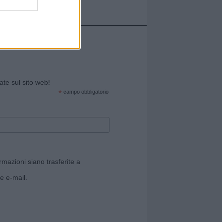
cate sul sito web!
*
campo obbligatorio
rmazioni siano trasferite a
e e-mail.