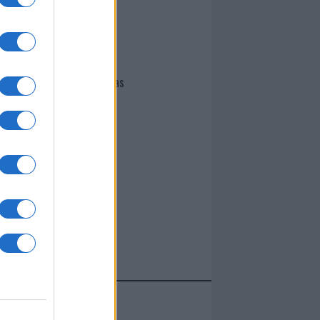
I nostri cari
Giovannimaria Cabras