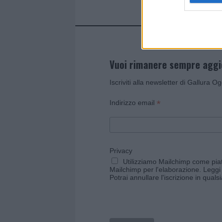
Vuoi rimanere sempre agg
Iscriviti alla newsletter di Gallura O
*
Indirizzo email
Privacy
Utilizziamo Mailchimp come piatt
Mailchimp per l'elaborazione.
Leggi 
Potrai annullare l'iscrizione in qual