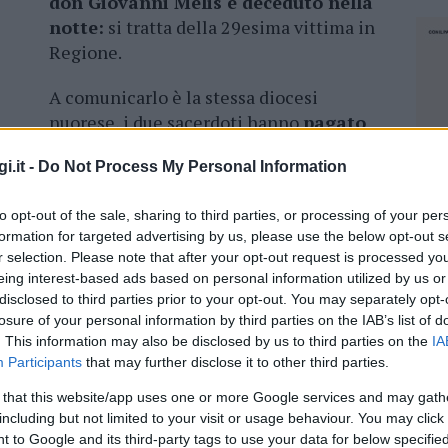
don Giovanni Melis è deceduto nella
notte:
si tratta della 29esima vittima in
Regione.
A comunicarlo è la stessa diocesi
nuorese, i due sacerdoti hanno
pagato
tante
, che non risparmia chi, come loro, vive a
i.it -
Do Not Process My Personal Information
 Giovanni Melis, dopo il diaconato
to opt-out of the sale, sharing to third parties, or processing of your per
formation for targeted advertising by us, please use the below opt-out s
a Maria fu ordinato sacerdote il 16 ottobre
r selection. Please note that after your opt-out request is processed y
ce parroco della
parrocchia di San Paolo in
eing interest-based ads based on personal information utilized by us or
re e poi parroco di
Sarule
(2006-2012);
disclosed to third parties prior to your opt-out. You may separately opt-
i ultimi anni collaborava nelle
parrocchie di
losure of your personal information by third parties on the IAB’s list of
a Nuoro.
. This information may also be disclosed by us to third parties on the
IA
Participants
that may further disclose it to other third parties.
 that this website/app uses one or more Google services and may gath
including but not limited to your visit or usage behaviour. You may click 
NEC
 to Google and its third-party tags to use your data for below specifi