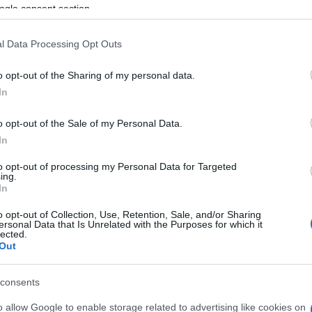
azionali?
ogle consent section.
 mese
cliccando
qui
l Data Processing Opt Outs
o opt-out of the Sharing of my personal data.
In
do nella sezione
Login
dal menù del sito o
o opt-out of the Sale of my Personal Data.
In
to opt-out of processing my Personal Data for Targeted
ing.
In
o opt-out of Collection, Use, Retention, Sale, and/or Sharing
lazioni, i tuoi video e le tue foto
ersonal Data that Is Unrelated with the Purposes for which it
ro +39 345 356 7512
lected.
Out
consents
eale?
o allow Google to enable storage related to advertising like cookies on