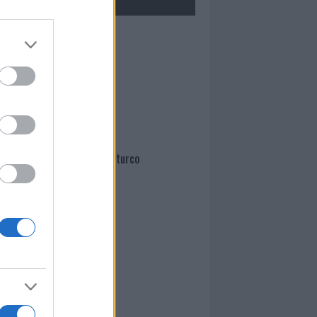
Mario Malu
Paolo Pinna
Martina Agostina Diturco
I nostri cari
I nostri cari